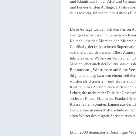
und Islamismus in den AHS und Gymnasi
und bei der dritten Auflage, 13 Jahre sp
ist es wichtig, über den Inhalt dieses Bu
Diese Auflage wurde nach den Pariser At
Georges Bensoussan mit einem Nachwort 
Kouachi, die den Mord an den Mitarbei
Coulibaly, der im koscheren Supermarkt
sozialisiert worden waren. Diese Atmos
führte zu einer Welle von Verbrechen. „
Medien, aber auch der Politik, das aus 
Bensoussan. „Wir stiessen auf diese Ver
Stigmatisierung kam von einem Teil der L
wurden als „Rassisten" und als „islamoph
Realität eines Antisemitismus zu sehen,
Lehrer, die nicht mehr Teile der Geschich
sechsten Klasse, Nazismus, Frankreich w
Klasse lehren konnten, kamen aus der Li
Geographie in einer Mittelschule in Sein
alten Wörter des ewigen Antisemitismus
Doch 2003 denunzierte Dominique Vidal