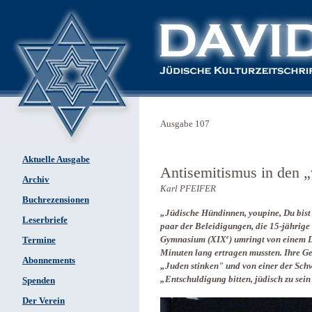
Ausgabe 107
Aktuelle Ausgabe
Antisemitismus in den „
Archiv
Karl PFEIFER
Buchrezensionen
„J
üdische Hündinnen
,
youpine, Du bist
Leserbriefe
paar der Beleidigungen, die 15-jährige
e
Gymnasium (XIX
) umringt von einem 
Termine
Minuten lang ertragen mussten. Ihre Ge
Abonnements
„Juden stinken" und von einer der Schw
„Entschuldigung bitten,
jüdisch zu sein
Spenden
Der Verein