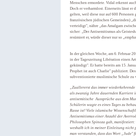
Menschen ermordete. Vidal erkennt auch 
Doch er verharmlost. Einerseits lässt 
gelten, weil diese nur auf 600 Personen 
französischen jüdischen Gemeinden) „di
verteidigt", nähre „das Amalgam zwisch
sicher: „Der Antisemitismus als Geistesha
resümiert er, würde dieser nur so „empfu
In der gleichen Woche, am 6. Februar 20
in der Tageszeitung Libération einen Ar
gekündigt". Er hatte bereits am 15. Janu
Prophet ist auch Charlie" publiziert. D
subventionierte muslimische Schule zu v
„Zuallererst das immer wiederkehrende 
als zwanzig Jahre dauernden Karriere im
antisemitische Aussprüche aus dem Mund
Schülerin wagte es eines Tages zu behau
Rasse ist! Viele islamische Wissenschaftle
Antisemitismus einer Anzahl der Averroès
Philosophen Spinoza gab, manifestiert:
weshalb ich in meiner Einleitung nicht p
man verstanden, dass das Wort „Jude" f