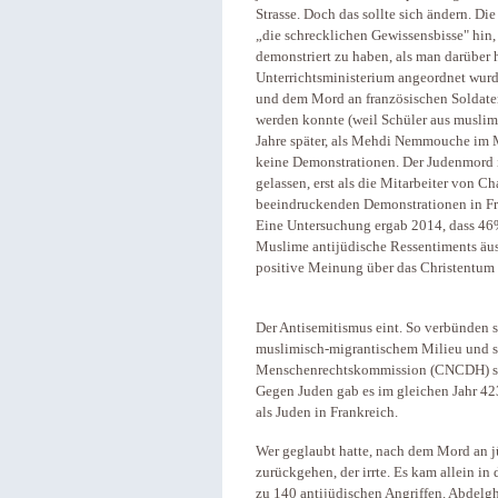
Strasse. Doch das sollte sich ändern. D
„die schrecklichen Gewissensbisse" hin
demonstriert zu haben, als man darüber
Unterrichtsministerium angeordnet wurd
und dem Mord an französischen Soldaten
werden konnte (weil Schüler aus muslim
Jahre später, als Mehdi Nemmouche im M
keine Demonstrationen. Der Judenmord in
gelassen, erst als die Mitarbeiter von 
beeindruckenden Demonstrationen in Fr
Eine Untersuchung ergab 2014, dass 46%
Muslime antijüdische Ressentiments äu
positive Meinung über das Christentum 
Der Antisemitismus eint. So verbünden s
muslimisch-migrantischem Milieu und s
Menschenrechtskommission (CNCDH) stel
Gegen Juden gab es im gleichen Jahr 4
als Juden in Frankreich.
Wer geglaubt hatte, nach dem Mord an 
zurückgehen, der irrte. Es kam allein i
zu 140 antijüdischen Angriffen. Abdelgh