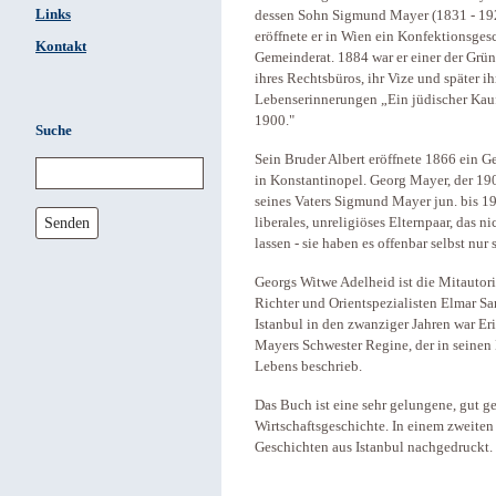
Links
dessen Sohn Sigmund Mayer (1831 - 1920)
eröffnete er in Wien ein Konfektionsge
Kontakt
Gemeinderat. 1884 war er einer der Gründ
ihres Rechtsbüros, ihr Vize und später i
Lebenserinnerungen „Ein jüdischer Kau
1900."
Suche
Sein Bruder Albert eröffnete 1866 ein G
in Konstantinopel. Georg Mayer, der 1904
seines Vaters Sigmund Mayer jun. bis 197
Senden
liberales, unreligiöses Elternpaar, das 
lassen - sie haben es offenbar selbst nur
Georgs Witwe Adelheid ist die Mitautor
Richter und Orientspezialisten Elmar Sa
Istanbul in den zwanziger Jahren war Er
Mayers Schwester Regine, der in seinen
Lebens beschrieb.
Das Buch ist eine sehr gelungene, gut g
Wirtschaftsgeschichte. In einem zweite
Geschichten aus Istanbul nachgedruckt.