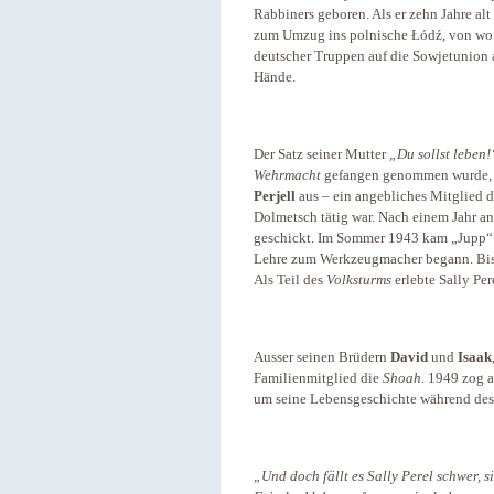
Rabbiners geboren. Als er zehn Jahre al
zum Umzug ins polnische Łódź, von wo 
deutscher Truppen auf die Sowjetunion a
Hände.
Der Satz seiner Mutter
„Du sollst leben!
Wehrmacht
gefangen genommen wurde, g
Perjell
aus – ein angebliches Mitglied der
Dolmetsch tätig war. Nach einem Jahr a
geschickt. Im Sommer 1943 kam „Jupp“ 
Lehre zum Werkzeugmacher begann. Bis z
Als Teil des
Volksturms
erlebte Sally Per
Ausser seinen Brüdern
David
und
Isaak
Familienmitglied die
Shoah
. 1949 zog a
um seine Lebensgeschichte während des 
„Und doch fällt es Sally Perel schwer, s