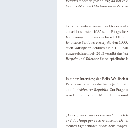
Feindes klebte so fest an mir, da hat es e
beschreibt er rückblickend seine Zerriss
1959 heiratete er seine Frau
Dvora
und w
entschloss er sich 1985 seine Biografie z
Hitlerjunge Salomon
erschien 1991 auf 
Ich heisse Schlomo Perel
). Ab den 1990e
auch Vorträge an Schulen hielt. 1999 w
ausgezeichnet. Seit 2013 vergibt das
Vo
Respekt und Toleranz
für beispielhafte 
In einem Interview, das
Felix Wallisch
f
Parallelen zwischen der heutigen Situat
und der
Weimarer Republik
. Zur Frage, 
sein Bild von seinem Mutterland veränd
„Im Gegenteil, das spornt mich an. Ich 
und das fängt genauso wieder an. Da ic
meinen Erfahrungen etwas beizutragen, 