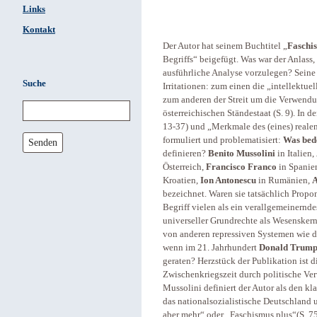
Links
Kontakt
Der Autor hat seinem Buchtitel „
Faschi
Begriffs“ beigefügt. Was war der Anlass,
ausführliche Analyse vorzulegen? Seine
Suche
Irritationen: zum einen die „intellektu
zum anderen der Streit um die Verwendun
österreichischen Ständestaat (S. 9). In 
13-37) und „Merkmale des (eines) reale
formuliert und problematisiert:
Was bed
Senden
definieren?
Benito Mussolini
in Italien,
Österreich,
Francisco Franco
in Spanien
Kroatien,
Ion Antonescu
in Rumänien,
A
bezeichnet. Waren sie tatsächlich Propo
Begriff vielen als ein verallgemeinernd
universeller Grundrechte als Wesenskern
von anderen repressiven Systemen wie 
wenn im 21. Jahrhundert
Donald Trum
geraten? Herzstück der Publikation ist d
Zwischenkriegszeit durch politische Ve
Mussolini definiert der Autor als den kl
das nationalsozialistische Deutschland 
aber mehr“ oder „Faschismus plus“(S. 7