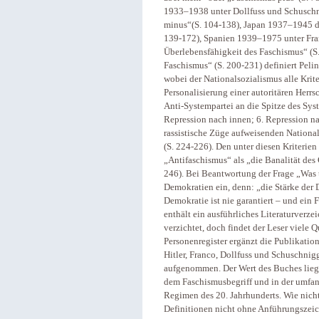
1933–1938 unter Dollfuss und Schuschn
minus“(S. 104-138), Japan 1937–1945 def
139-172), Spanien 1939–1975 unter Franc
Überlebensfähigkeit des Faschismus“ (S.
Faschismus“ (S. 200-231) definiert Peli
wobei der Nationalsozialismus alle Kriteri
Personalisierung einer autoritären Herrs
Anti-Systempartei an die Spitze des Syste
Repression nach innen; 6. Repression n
rassistische Züge aufweisenden Nationa
(S. 224-226). Den unter diesen Kriterien
„Antifaschismus“ als „die Banalität des
246). Bei Beantwortung der Frage „Was t
Demokratien ein, denn: „die Stärke der
Demokratie ist nie garantiert – und ei
enthält ein ausführliches Literaturverze
verzichtet, doch findet der Leser viele 
Personenregister ergänzt die Publikation
Hitler, Franco, Dollfuss und Schuschnig
aufgenommen. Der Wert des Buches liegt
dem Faschismusbegriff und in der umfan
Regimen des 20. Jahrhunderts. Wie nich
Definitionen nicht ohne Anführungszeic