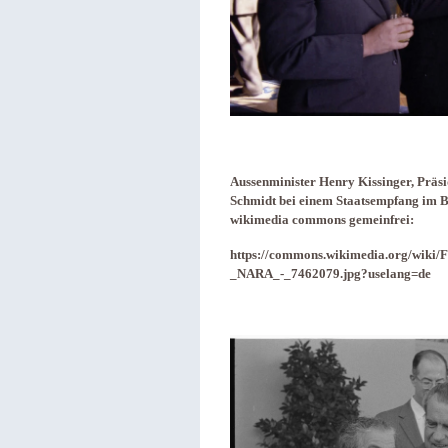
Aussenminister Henry Kissinger, Präs
Schmidt bei einem Staatsempfang im B
wikimedia commons gemeinfrei:
https://commons.wikimedia.org/wiki
_NARA_-_7462079.jpg?uselang=de