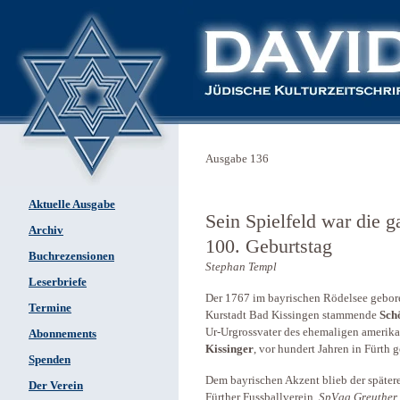
Ausgabe 136
Aktuelle Ausgabe
Sein Spielfeld war die 
Archiv
100. Geburtstag
Buchrezensionen
Stephan Templ
Leserbriefe
Der 1767 im bayrischen Rödelsee gebo
Termine
Kurstadt Bad Kissingen stammende
Sch
Ur-Urgrossvater des ehemaligen amerik
Abonnements
Kissinger
, vor hundert Jahren in Fürth 
Spenden
Dem bayrischen Akzent blieb der später
Der Verein
Fürther Fussballverein,
SpVgg Greuther