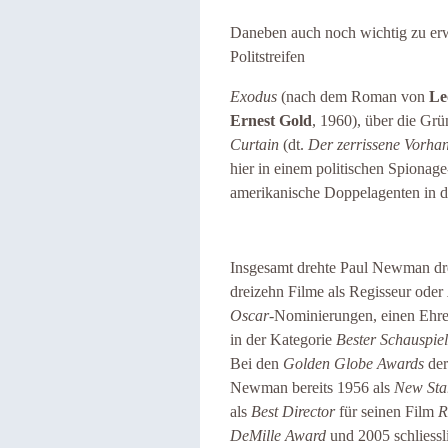
Daneben auch noch wichtig zu er
Politstreifen
Exodus
(nach dem Roman von
Le
Ernest Gold
, 1960), über die Grü
Curtain
(dt.
Der zerrissene Vorha
hier in einem politischen Spionage
amerikanische Doppelagenten in
Insgesamt drehte Paul Newman dre
dreizehn Filme als Regisseur oder
Oscar
-Nominierungen, einen Ehr
in der Kategorie
Bester Schauspiel
Bei den
Golden Globe Awards
de
Newman bereits
1956 als
New Star
als
Best Director
für seinen Film
R
DeMille Award
und 2005 schliessl