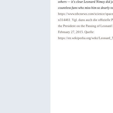
others — it's clear Leonard Nimoy did jus
countless fans who miss him so dearly t
https://www.nbcnews.com/science/space
n314461. Vgl. dazu auch die offizielle
the President on the Passing of Leonard
February 27, 2015. Quelle:
https://en.wikipedia.org/wiki/Leonar