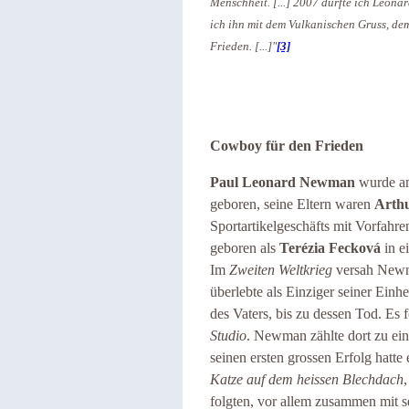
Menschheit. [...] 2007 durfte ich Leona
ich ihn mit dem Vulkanischen Gruss, de
Frieden. [...]"
[3]
Cowboy für den Frieden
Paul Leonard Newman
wurde am
geboren, seine Eltern waren
Arth
Sportartikelgeschäfts mit Vorfah
geboren als
Terézia Fecková
in e
Im
Zweiten Weltkrieg
versah Newma
überlebte als Einziger seiner Einhe
des Vaters, bis zu dessen Tod. Es
Studio
. Newman zählte dort zu ein
seinen ersten grossen Erfolg hatte
Katze auf dem heissen Blechdach
folgten, vor allem zusammen mit 