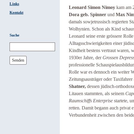
Links
Leonard Simon Nimoy
kam am 26
Kontakt
Dora geb. Spinner
und
Max Ni
damals sowjetrussisch regierten St
Wolhynien. Schon als Kind schausp
Suche
Leonard seine erste grössere Rolle
Alltagsschwierigkeiten einer jüdis
Kindheit bestens vertraut waren, 
1930er Jahre, der
Grossen Depres
Senden
professionelle Schauspielausbildun
Rolle war es dennoch ein weiter W
Zeitungsausträger oder Taxifahrer 
Shatner,
dessen jüdisch-orthodox
Litauen stammten, als seinem
Capt
Raumschiffs
Enterprise
startete, u
retten. Damit begann auch privat e
Verbundenheit zwischen den beide