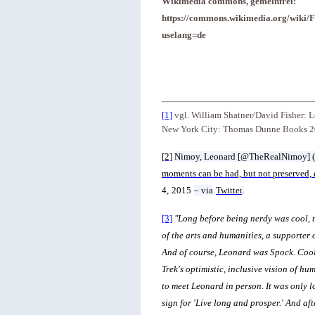
Wikimedia commons, gemeinfrei:
https://commons.wikimedia.org/wiki/F
uselang=de
[1]
vgl. William Shatner/David Fisher: 
New York City: Thomas Dunne Books 2
[2]
Nimoy, Leonard [@TheRealNimoy] (F
moments can be had, but not preserved,
4,
2015
– via
Twitter
.
[3]
"Long before being nerdy was cool, 
of the arts and humanities, a supporter o
And of course, Leonard was Spock. Cool,
Trek's optimistic, inclusive vision of hu
to meet Leonard in person. It was only l
sign for 'Live long and prosper.' And af