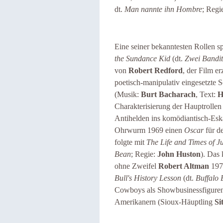
dt.
Man nannte ihn Hombre
; Regi
Eine seiner bekanntesten Rollen 
the Sundance Kid
(dt.
Zwei Bandi
von
Robert Redford
, der Film e
poetisch-manipulativ eingesetzte
(Musik:
Burt Bacharach
, Text:
H
Charakterisierung der Hauptrollen 
Antihelden ins komödiantisch-Esk
Ohrwurm 1969 einen
Oscar
für d
folgte mit
The Life and Times of 
Bean
; Regie:
John Huston
). Das
ohne Zweifel
Robert Altman
197
Bull's History Lesson
(dt.
Buffalo 
Cowboys als Showbusinessfiguren 
Amerikanern (Sioux-Häuptling
Si