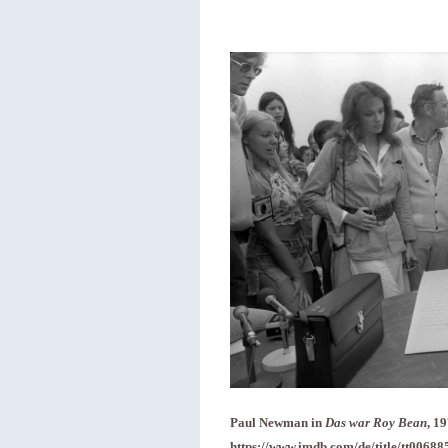
Paul Newman in
Das war Roy Bean
, 1
https://www.imdb.com/de/title/tt0068