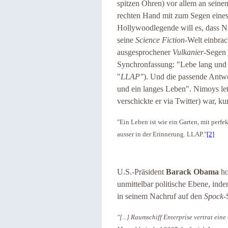
spitzen Ohren) vor allem an seine
rechten Hand mit zum Segen eine
Hollywoodlegende will es, dass Nim
seine
Science Fiction
-Welt einbrac
ausgesprochener
Vulkanier
-Segen 
Synchronfassung: "Lebe lang und 
"
LLAP"
). Und die passende Antwor
und ein langes Leben". Nimoys let
verschickte er via Twitter) war, 
"Ein Leben ist wie ein Garten, mit per
ausser in der Erinnerung. LLAP."
[2]
U.S.-Präsident
Barack Obama
ho
unmittelbar politische Ebene, inde
in seinem Nachruf auf den
Spock
-
"[...] Raumschiff Enterprise vertrat eine