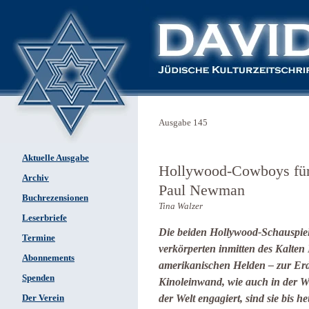
Ausgabe 145
Aktuelle Ausgabe
Hollywood-Cowboys für
Archiv
Paul Newman
Buchrezensionen
Tina Walzer
Leserbriefe
Die beiden Hollywood-Schauspi
Termine
verkörperten inmitten des Kalten 
Abonnements
amerikanischen Helden – zur Erd
Spenden
Kinoleinwand, wie auch in der Wi
der Welt engagiert, sind sie bis h
Der Verein