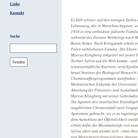
Links
Kontakt
Es fällt schwer, auf den wenigen Zeilen 
Lebensweg, der in Warschau beginnt, 
1918 in eine orthodoxe jüdische Familie
Suche
während des Zweiten Weltkriegs nach Mi
Roten Armee. Nach Kriegsende erhält er 
Polen verbliebenen Familie: Die Eltern
Marcus Klingberg emigriert mit seiner
Tochter Sylvia auf die Welt kommt - und s
Senden
wissenschaftliche Karriere, wird Epidem
Israel Institute for Biological Research
Chemiewaffenprogrammen stattfinden. Ab
Medizinischen Fakultät der Universität 
Abteilung für Präventiv- und Sozialmedi
Marcus Klingberg mit seiner Geheimdien
ihn Agenten des israelischen Inlandsgeh
angeblichen Chemieunfall nach Singapu
Apartment gebracht, wo es zu tagelangen
dem Ausschluss der Öffentlichkeit statt
erhält dafür die Maximalstrafe von zwa
Sylvia aktiv und wendet sich - ohne ihr
und Menschenrechtspezialisten Antoine