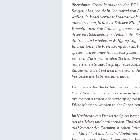
übernimmt. Comte kontaktiert den DDR-A
Sowjetunion, wo sie in Leningrad von A
wollen. In Israel versucht Staatsanwal
auszuarbeiten, in dessen Rahmen Kling
Kampfpiloten Ron Arad ausgetauscht wer
diversen Dokumenten im Anhang des Buc
die Stasi und wiederum Wolfgang Vogel 
International die Freilassung Marcus 
später wird er unter Hausarrest gestellt
seiner in Paris wohnenden Tochter Sylvi
notiert er erste autobiographische Auf
Zusammenarbeit mit dem israelischen A
Verfassen der Lebenserinnerungen.
Beim Lesen des Buchs
fühlt man sich wie
Carré hineinversetzt, der in seinem Spio
are moments which are made up of too muc
Diese Momente werden in der Autobiog
Im Nachwort von Der letzte Spion besch
persönlichen und berührenden Eindrücke
als Vertreter der Kommunistischen Parte
seit März 2014 das Amt des Vizebürgerm
Lange Jahre hindurch kannte er den Weg