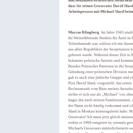
und bekannten israelischen Menschenre
dass Sie seinen Grossvater David Sfa
Arbeitsprozess mit Michael Sfard bei
Marcus Klingberg
:
Im Jahre 1943 studi
für Weiterführende Studien für Ärzte in
Teilnehmende war, schloss ich mit Ausz
aus allen Republiken der Sowjetunion ka
geboren wurde. Während dieser Zeit in 
bekannte polnische Autorin und kommuni
Bundes Polnischer Patrioten in der Sowj
Gründung einer polnischen Division inn
gab es auch eine jüdische Gruppe und ei
Poet David Sfard, vorgestellt. Am ersten
Rechtsanwalt vom Büro meines Anwalts A
stellte er sich nur als „Michael" vor, 
fragte ihn nach seinem Familiennamen. Al
der Name nicht häufig vorkommt und ich
Sfard in Moskau kennengelernt habe. Mi
Grossvater! Ich muss jetzt gleich meinen 
wohin er 1969 emigriert ist, niemals get
Michaels Grossvater mütterlicherseits w