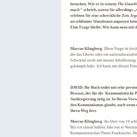
besuchen. Wie er in seinem
The Guard
5
much
schrieb, waren Sie allerdings
erlebten Sie eine schreckliche Zeit. Ir
an schlimme Situationen anpassen könn
Eine Frage bleibt: Wie kann man mit 
Marcus Klingberg
:
Diese Frage ist lei
der das Ghetto oder ein nationalsoziali
Schicksal nicht mit meiner Inhaftierung
gekämpft habe. Ich kann mit diesen Eri
DAVID: Ihr Buch endet mit sehr persö
Brossat, der für die Kommunistische P
Stadtregierung tätig ist. In Ihrem Vorwo
den Kommunismus glaubt, auch wenn er 
Ihren Weg fort.
Marcus Klingberg
:
Im Alter von 16 sch
Bis vor einem halben Jahr war er Vorsitz
Kommunistischen Partei Frankreichs. Derz