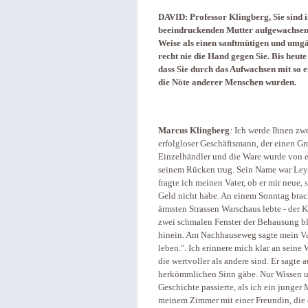
DAVID: Professor Klingberg, Sie sind 
beeindruckenden Mutter aufgewachsen.
Weise als einen sanftmütigen und umgä
recht nie die Hand gegen Sie. Bis heute
dass Sie durch das Aufwachsen mit so 
die Nöte anderer Menschen wurden.
Marcus Klingberg
:
Ich werde Ihnen zwe
erfolgloser Geschäftsmann, der einen Gro
Einzelhändler und die Ware wurde von e
seinem Rücken trug. Sein Name war Leybi
fragte ich meinen Vater, ob er mir neue,
Geld nicht habe. An einem Sonntag brac
ärmsten Strassen Warschaus lebte - der K
zwei schmalen Fenster der Behausung blic
hinein. Am Nachhauseweg sagte mein Vat
leben.". Ich erinnere mich klar an seine 
die wertvoller als andere sind. Er sagte
herkömmlichen Sinn gäbe. Nur Wissen un
Geschichte passierte, als ich ein junger
meinem Zimmer mit einer Freundin, die e