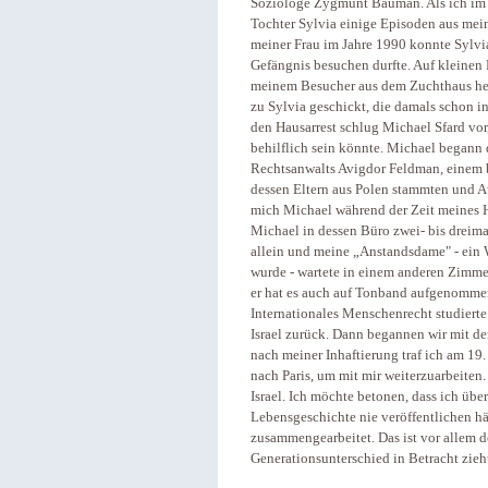
Soziologe Zygmunt Bauman. Als ich im G
Tochter Sylvia einige Episoden aus mei
meiner Frau im Jahre 1990 konnte Sylvi
Gefängnis besuchen durfte. Auf kleinen 
meinem Besucher aus dem Zuchthaus he
zu Sylvia geschickt, die damals schon i
den Hausarrest schlug Michael Sfard vor
behilflich sein könnte. Michael begann 
Rechtsanwalts Avigdor Feldman, einem 
dessen Eltern aus Polen stammten und Au
mich Michael während der Zeit meines Ha
Michael in dessen Büro zwei- bis dreima
allein und meine „Anstandsdame" - ein 
wurde - wartete in einem anderen Zimmer
er hat es auch auf Tonband aufgenommen
Internationales Menschenrecht studierte
Israel zurück. Dann begannen wir mit d
nach meiner Inhaftierung traf ich am 19.
nach Paris, um mit mir weiterzuarbeiten.
Israel. Ich möchte betonen, dass ich üb
Lebensgeschichte nie veröffentlichen h
zusammengearbeitet. Das ist vor allem
Generationsunterschied in Betracht zieh