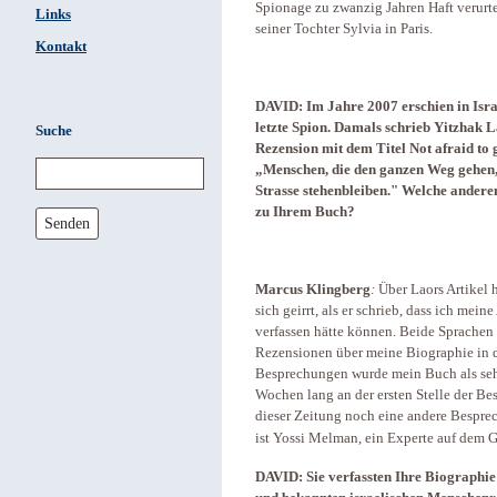
Spionage zu zwanzig Jahren Haft verurtei
Links
seiner Tochter Sylvia in Paris.
Kontakt
DAVID: Im Jahre 2007 erschien in Is
letzte Spion. Damals schrieb Yitzhak L
Suche
Rezension mit dem Titel Not afraid to g
„Menschen, die den ganzen Weg gehen, s
Strasse stehenbleiben." Welche anderen
zu Ihrem Buch?
Senden
Marcus Klingberg
:
Über Laors Artikel 
sich geirrt, als er schrieb, dass ich me
verfassen hätte können. Beide Sprachen 
Rezensionen über meine Biographie in 
Besprechungen wurde mein Buch als sehr
Wochen lang an der ersten Stelle der Bes
dieser Zeitung noch eine andere Besprech
ist Yossi Melman, ein Experte auf dem 
DAVID: Sie verfassten Ihre Biographi