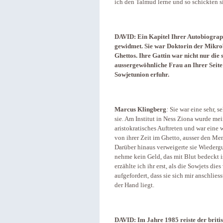
ich den Talmud lerne und so schickten si
DAVID: Ein Kapitel Ihrer Autobiograp
gewidmet. Sie war Doktorin der Mikro
Ghettos. Ihre Gattin war nicht nur die
aussergewöhnliche Frau an Ihrer Seite -
Sowjetunion erfuhr.
Marcus Klingberg
:
Sie war eine sehr, s
sie. Am Institut in Ness Ziona wurde mein
aristokratisches Auftreten und war eine 
von ihrer Zeit im Ghetto, ausser den Men
Darüber hinaus verweigerte sie Wieder
nehme kein Geld, das mit Blut bedeckt i
erzählte ich ihr erst, als die Sowjets die
aufgefordert, dass sie sich mir anschlies
der Hand liegt.
DAVID: Im Jahre 1985 reiste der britis