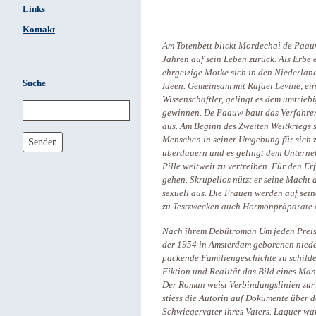
Links
Kontakt
Am Totenbett blickt Mordechai de Paauw
Jahren auf sein Leben zurück. Als Erbe 
ehrgeizige Motke sich in den Niederlan
Suche
Ideen. Gemeinsam mit Rafael Levine, ei
Wissenschaftler, gelingt es dem umtrieb
gewinnen. De Paauw baut das Verfahren
aus. Am Beginn des Zweiten Weltkriegs 
Menschen in seiner Umgebung für sich zu
Senden
überdauern und es gelingt dem Unterneh
Pille weltweit zu vertreiben. Für den E
gehen. Skrupellos nützt er seine Macht 
sexuell aus. Die Frauen werden auf se
zu Testzwecken auch Hormonpräparate
Nach ihrem Debütroman Um jeden Preis g
der 1954 in Amsterdam geborenen niede
packende Familiengeschichte zu schilde
Fiktion und Realität das Bild eines Man
Der Roman weist Verbindungslinien zur 
stiess die Autorin auf Dokumente über 
Schwiegervater ihres Vaters. Laquer w