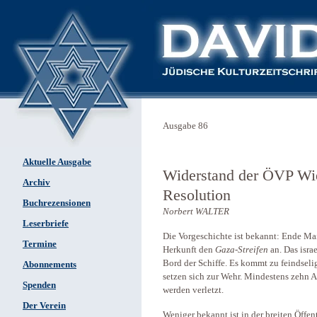
Ausgabe 86
Aktuelle Ausgabe
Widerstand der ÖVP Wien
Archiv
Resolution
Buchrezensionen
Norbert WALTER
Leserbriefe
Die Vorgeschichte ist bekannt: Ende Mai
Termine
Herkunft den
Gaza-Streifen
an. Das isra
Bord der Schiffe. Es kommt zu feindsel
Abonnements
setzen sich zur Wehr. Mindestens zehn 
Spenden
werden verletzt.
Der Verein
Weniger bekannt ist in der breiten Öffen