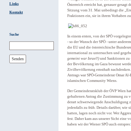
Links
Österreich erreicht hat, genauer gesagt
Sitzung vom 31. Mai unbedingt die „Ers
Kontakt
Fraktionen ein, sie in ihrem Vorhaben zu
Suche
In einem ersten, von der SPÖ vorgelegt
- so der Wunsch der SPÖ - unter anderem
die EU und die österreichische Bundesre
international zu untersuchen und gegeb
Senden
gemeint war Israel!)
und Sanktionen zu e
der Bevölkerung im Gaza bewusst werde
Zivilbevölkerung ernsthaft nachdenken."
Antrags war SPÖ-Gemeinderat Omar Al-R
islamischen Community Wiens.
Der Gemeinderatsklub der ÖVP Wien hat s
gehaltenen Antrag die Zustimmung zu ve
derart schwerwiegende Anschuldigung z
jedenfalls zu früh. Details darüber, wie 
hatten, lagen noch nicht vor. Wer Aggres
fest. Daher kam aus unserer Sicht eine v
haben wir der Wiener SPÖ auch entsprec