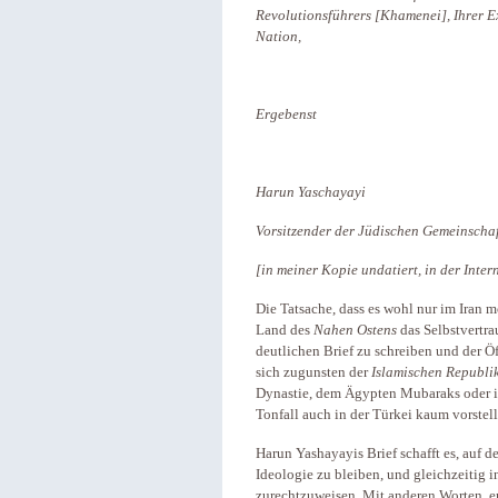
Revolutionsführers [Khamenei], Ihrer E
Nation,
Ergebenst
Harun Yaschayayi
Vorsitzender der Jüdischen Gemeinschaf
[in meiner Kopie undatiert, in der Int
Die Tatsache, dass es wohl nur im Iran mö
Land des
Nahen Ostens
das Selbstvertra
deutlichen Brief zu schreiben und der Ö
sich zugunsten der
Islamischen Republi
Dynastie, dem Ägypten Mubaraks oder i
Tonfall auch in der Türkei kaum vorstell
Harun Yashayayis Brief schafft es, auf
Ideologie zu bleiben, und gleichzeitig 
zurechtzuweisen. Mit anderen Worten, er