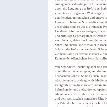
Arrangements, das die jüdische Gemeind
durch die Leugnung des
Holocaust
bedr
gesamten ideologischen Werkzeugs der
den fremden, uniranischen und unrevol
Leugner zu betonen. So sind die europäi
unschuldig sind, so wie die iranische Pr
Um diesen Eindruck zu festigen, sowie u
und allfällige Gegenargumente, wonach 
auszuhebeln, zitiert der Autor die im I
Sabra und Shatila, die Massaker in Bosn
Schluss, der
Holocaust
werde ein Schandf
Zionismus und an extremistischen Zionis
Rahmen der öffentlichen Selbstdarstell
Von besonderer Bedeutung aber sind jen
unter Ahmadinejad eingeht, und dessen 
beobachten konnte. So hält er den Präsi
relativierende bzw. -leugnende Medien
zu ergreifen, um diese zu verhindern. In 
kulturfremder und areligiöser europäisc
Abhalten solcher Konferenzen die Fund
und dem rassistischen iranischen Ultra
der Vater des letzten Schah) Vorschub le