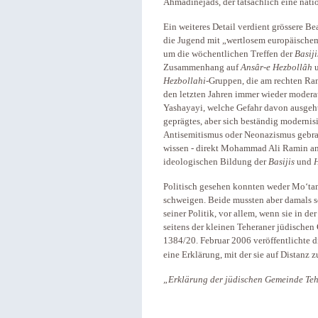
Ahmadinejads, der tatsächlich eine natio
Ein weiteres Detail verdient grössere B
die Jugend mit „wertlosem europäischem
um die wöchentlichen Treffen der
Basiji
Zusammenhang auf
Ansâr-e Hezbollâh
u
Hezbollahi
-Gruppen, die am rechten Ran
den letzten Jahren immer wieder moderat
Yashayayi, welche Gefahr davon ausgeht,
geprägtes, aber sich beständig moderni
Antisemitismus oder Neonazismus gebracht
wissen - direkt Mohammad Ali Ramin an, 
ideologischen Bildung der
Basijis
und
H
Politisch gesehen konnten weder Mo‘ta
schweigen. Beide mussten aber damals s
seiner Politik, vor allem, wenn sie in der
seitens der kleinen Teheraner jüdischen
1384/20. Februar 2006 veröffentlichte d
eine Erklärung, mit der sie auf Distanz 
„Erklärung der jüdischen Gemeinde Teh