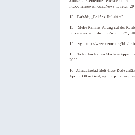
Jüdischen Gemeinde Teherans über den H
http://iranjewish.com/News_F/news_29
12 Farhâdi, „Enkâr-e Hulukâst"
13 Siehe Ramins Vortrag auf der Konfer
http://www.youtube.com/watch?v=QEf
14 vgl. http://www.memri.org/bin/ar
15 "Esfandiar Rahim Mashaie Appointed I
2009.
16 Ahmadinejad hielt diese Rede anläs
April 2009 in Genf; vgl. http://www.pre