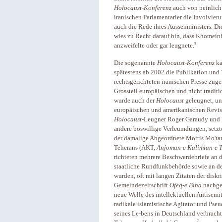
Holocaust-Konferenz
auch von peinlich 
iranischen Parlamentarier die Involvier
auch die Rede ihres Aussenministers. Die
wies zu Recht darauf hin, dass Khomein
5
anzweifelte oder gar leugnete.
Die sogenannte
Holocaust-Konferenz
ka
spätestens ab 2002 die Publikation und V
rechtsgerichteten iranischen Presse zu
Grossteil europäischen und nicht tradit
wurde auch der
Holocaust
geleugnet, un
europäischen und amerikanischen Revis
Holocaust
-Leugner Roger Garaudy und R
andere böswillige Verleumdungen, setzte
der damalige Abgeordnete Morris Mo'ta
Teherans (AKT,
Anjoman-e Kalimian-e 
richteten mehrere Beschwerdebriefe an d
staatliche Rundfunkbehörde sowie an den
wurden, oft mit langen Zitaten der disk
Gemeindezeitschrift
Ofeq-e Bina
nachge
neue Welle des intellektuellen Antisemit
radikale islamistische Agitator und Ps
seines Le-bens in Deutschland verbrach
7