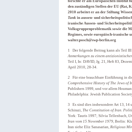
forschte er am Europäischen Institut fü
den zuständigen Stellen der EU (Rat, 
2010 arbeitet er an der Stiftung Wisse
Tank
in aussen- und sicherheitspoliti
iranische Aussen- und Sicherheitspoliti
Volksgruppenproblematik sowie die M
Regimes, sowie europäisch-iranische u
walter.posch@swp-berlin.org
1 Der folgende Beitrag kann als Teil III
Anmerkungen zu einem antizionistisch
Teil I, In: DAVID, Jg. 21, Heft 83, Dezem
April 2010, 28-34.
2 Für eine brauchbare Einführung in die
Comprehensive History of The Jews of I
Publishers 1999, und vor allem Houman
Philadelphia: Jewish Publication Societ
3 Es sind dies insbesondere Art 13, 14 
Schirazi,
The Constitution of Iran. Polit
York: Tauris 1997; Silvia Tellenbach,
Un
Iran vom 15 November 1979,
Berlin: Kl
Iran siehe Eliz Sanasarian,
Religious Min