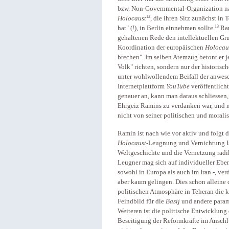
bzw. Non-Governmental-Organization 
12
Holocaust
,
die ihren Sitz zunächst in 
13
hat" (!), in Berlin einnehmen sollte.
Ram
gehaltenen Rede den intellektuellen Gr
Koordination der europäischen
Holocau
brechen". Im selben Atemzug betont er 
Volk" richten, sondern nur der historis
unter wohlwollendem Beifall der anwe
Internetplattform
YouTube
veröffentlich
genauer an, kann man daraus schliessen,
Ehrgeiz Ramins zu verdanken war, und nic
nicht von seiner politischen und morali
Ramin ist nach wie vor aktiv und folgt
Holocaust
-Leugnung und Vernichtung Is
Weltgeschichte und die Vernetzung radik
Leugner mag sich auf individueller Ebe
sowohl in Europa als auch im Iran -, ve
aber kaum gelingen. Dies schon alleine d
politischen Atmosphäre in Teheran die 
Feindbild für die
Basij
und andere parami
Weiteren ist die politische Entwicklung
Beseitigung der Reformkräfte im Anschlu