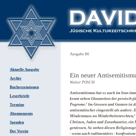
Ausgabe 86
Aktuelle Ausgabe
Ein neuer Antisemitismu
Archiv
Walter POSCH
Buchrezensionen
Antisemitismus hat es auch im Iran im
Leserbriefe
kennt neben Glanzzeiten der persisch-j
2
Pogrome.
Im Grossen und Ganzen ist di
Termine
antisemitischer eingestellt als andere. 
Abonnements
3
Mindestmass an Minderheitenrechten,
Christen, Juden und Zarathustrier, ei
Spenden
geniessen. So stehen diesen Religionsge
Der Verein
- wenn auch rudimentäres - konfessionel