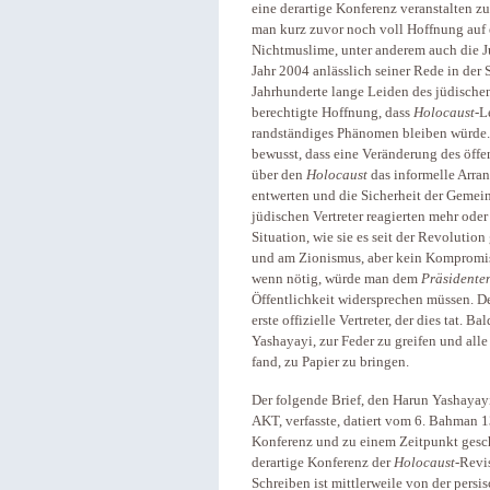
eine derartige Konferenz veranstalten z
man kurz zuvor noch voll Hoffnung auf e
Nichtmuslime, unter anderem auch die Ju
Jahr 2004 anlässlich seiner Rede in de
Jahrhunderte lange Leiden des jüdische
berechtigte Hoffnung, dass
Holocaust
-L
randständiges Phänomen bleiben würde.
bewusst, dass eine Veränderung des öff
über den
Holocaust
das informelle Arr
entwerten und die Sicherheit der Gemein
jüdischen Vertreter reagierten mehr ode
Situation, wie sie es seit der Revolutio
und am Zionismus, aber kein Kompromiss 
wenn nötig, würde man dem
Präsidenten
Öffentlichkeit widersprechen müssen. 
erste offizielle Vertreter, der dies tat. 
Yashayayi, zur Feder zu greifen und all
fand, zu Papier zu bringen.
Der folgende Brief, den Harun Yashayayi
AKT, verfasste, datiert vom 6. Bahman 
Konferenz und zu einem Zeitpunkt geschr
derartige Konferenz der
Holocaust
-Revi
Schreiben ist mittlerweile von der pers