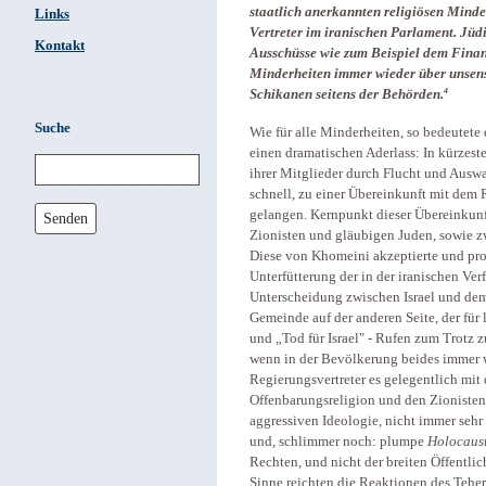
staatlich anerkannten religiösen Minder
Links
Vertreter im iranischen Parlament. Jüd
Kontakt
Ausschüsse wie zum Beispiel dem Finan
Minderheiten immer wieder über unsen
4
Schikanen seitens der Behörden.
Suche
Wie für alle Minderheiten, so bedeutete
einen dramatischen Aderlass: In kürzeste
ihrer Mitglieder durch Flucht und Ausw
schnell, zu einer Übereinkunft mit de
gelangen. Kernpunkt dieser Übereinkunft
Senden
Zionisten und gläubigen Juden, sowie zw
Diese von Khomeini akzeptierte und pro
Unterfütterung der in der iranischen Ver
Unterscheidung zwischen Israel und dem
Gemeinde auf der anderen Seite, der für l
und „Tod für Israel" - Rufen zum Trotz z
wenn in der Bevölkerung beides immer w
Regierungsvertreter es gelegentlich mi
Offenbarungsreligion und den Zionisten, 
aggressiven Ideologie, nicht immer seh
und, schlimmer noch: plumpe
Holocaus
Rechten, und nicht der breiten Öffentlic
Sinne reichten die Reaktionen des Teher