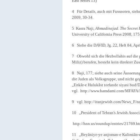
East Series 13)
4 Für Details, auch mit Fussnoten, sieh
2009, 30-34.
5 Kasra Naji,
Ahmadinejad. The Secret H
University of California Press 2008, 175
6 Siehe die DAVID, Jg. 22, Heft 84, Apr
7 Obwohl sich die Hezbollahis auf die 
Miliz) berufen, besteht kein direkter 
8 Naji, 177; siehe auch seine Äusserung
die Juden als Volksgruppe, und nicht geg
„Enkâr-e Hulukâst torfande siyasi bud/D
vgl. http://www.hamdami.com/MFAFA/
9 vgl. http://iranjewish.com/News_F/
10 „President of Tehran's Jewish Associ
http://hnn.us/roundup/entries/21769.h
11 „Beyâniye-ye anjoman-e Kalimiân-e