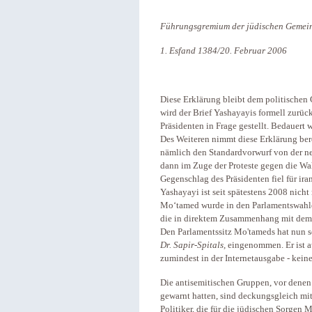
Führungsgremium der jüdischen Gemei
1. Esfand 1384/20. Februar 2006
Diese Erklärung bleibt dem politischen
wird der Brief Yashayayis formell zurüc
Präsidenten in Frage gestellt. Bedauert 
Des Weiteren nimmt diese Erklärung ber
nämlich den Standardvorwurf von der ne
dann im Zuge der Proteste gegen die W
Gegenschlag des Präsidenten fiel für ira
Yashayayi ist seit spätestens 2008 nich
Mo‘tamed wurde in den Parlamentswahle
die in direktem Zusammenhang mit dem B
Den Parlamentssitz Mo'tameds hat nun s
Dr. Sapir-Spitals,
eingenommen. Er ist a
zumindest in der Internetausgabe - kein
Die antisemitischen Gruppen, vor dene
gewarnt hatten, sind deckungsgleich mi
Politiker, die für die jüdischen Sorgen 