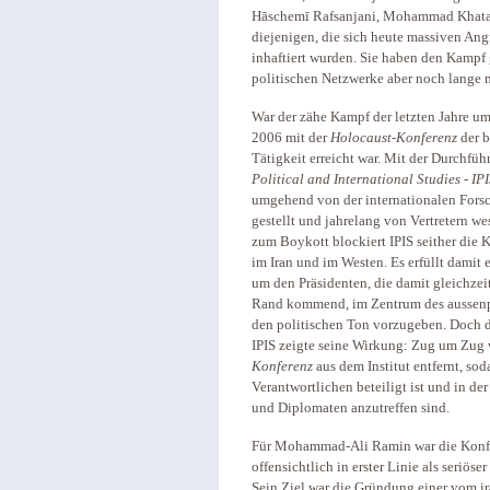
Hāschemī Rafsanjani, Mohammad Khatam
diejenigen, die sich heute massiven Angr
inhaftiert wurden. Sie haben den Kamp
politischen Netzwerke aber noch lange 
War der zähe Kampf der letzten Jahre um
2006 mit der
Holocaust-Konferenz
der b
Tätigkeit erreicht war. Mit der Durchf
Political and International Studies - IP
umgehend von der internationalen Fors
gestellt und jahrelang von Vertretern 
zum Boykott blockiert IPIS seither die
im Iran und im Westen. Es erfüllt damit e
um den Präsidenten, die damit gleichzeit
Rand kommend, im Zentrum des aussenpo
den politischen Ton vorzugeben. Doch d
IPIS zeigte seine Wirkung: Zug um Zug 
Konferenz
aus dem Institut entfernt, so
Verantwortlichen beteiligt ist und in der
und Diplomaten anzutreffen sind.
Für Mohammad-Ali Ramin war die Konfer
offensichtlich in erster Linie als seriöser
Sein Ziel war die Gründung einer vom i