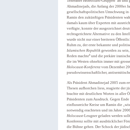
Teheraner
Hezbollahi
-Gruppen
an und g
Ahmadinejads, die Anfang der 2000er Jah
gesellschaftspolitischen Umschwung in
Ramin den zukünftigen Präsidenten wah
damals kaum über Experten mit ausreic
verfügte, konnte der ausgezeichnet deut
rechtsgerichtete Alternative zu den In
wurde nicht nur einer breiteren Öffentlic
Ruhm zu, der erste bekannte und politisc
Islamischen Republik
geworden zu sein, 
8
Reden machte
und die prekäre iranisch
die im Westen ohnehin immer mit grosser
Holocaust-Konferenz
vom Dezember 2006
pseudowissenschaftlicher, antisemitisch
Als Präsident Ahmadinejad 2005 zum er
Thesen aufhorchen liess, reagierte der
brachte mit deutlichen Worten in aller Ö
Präsidenten zum Ausdruck. Gegen Ende d
einflussreiche Kreise um Ramin die „wi
notwendig erachteten und im Jahre 2006
Holocaust
-Leugner geladen werden sollt
Konferenz sollte mit ausdrücklicher Fö
die Bühne gehen. Der Schock der jüdisch