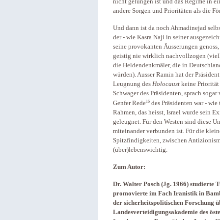
nicht gelungen ist und das Regime in ein
andere Sorgen und Prioritäten als die Fö
Und dann ist da noch Ahmadinejad selbst
der - wie Kasra Naji in seiner ausgezeic
seine provokanten Äusserungen genoss, 
geistig nie wirklich nachvollzogen (v
die Heldendenkmäler, die in Deutschlan
würden). Ausser Ramin hat der Präsident
Leugnung des
Holocaust
keine Priorität
Schwager des Präsidenten, sprach sogar 
16
Genfer Rede
des Präsidenten war - wie 
Rahmen, das heisst, Israel wurde sein E
geleugnet. Für den Westen sind diese Un
miteinander verbunden ist. Für die klei
Spitzfindigkeiten, zwischen Antizionis
(über)lebenswichtig.
Zum Autor:
Dr. Walter Posch (Jg. 1966) studierte
promovierte im Fach Iranistik in Bamb
der sicherheitspolitischen Forschung ü
Landesverteidigungsakademie des öste