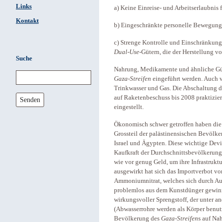
Links
a) Keine Einreise- und Arbeitserlaubnis 
Kontakt
b) Eingeschränkte personelle Bewegungs
c) Strenge Kontrolle und Einschränkun
Dual-Use
-Gütern, die der Herstellung
Suche
Nahrung, Medikamente und ähnliche Güte
Gaza-Streifen
eingeführt werden. Auch v
Trinkwasser und Gas. Die Abschaltung d
auf Raketenbeschuss bis 2008 praktizier
Senden
eingestellt.
Ökonomisch schwer getroffen haben die P
Grossteil der palästinensischen Bevölke
Israel und Ägypten. Diese wichtige Devi
Kaufkraft der Durchschnittsbevölkerung
wie vor genug Geld, um ihre Infrastrukt
ausgewirkt hat sich das Importverbot v
Ammoniumnitrat, welches sich durch Au
problemlos aus dem Kunstdünger gewinn
wirkungsvoller Sprengstoff, der unter a
(Abwasserrohre werden als Körper benutzt
Bevölkerung des
Gaza-Streifen
s auf Na