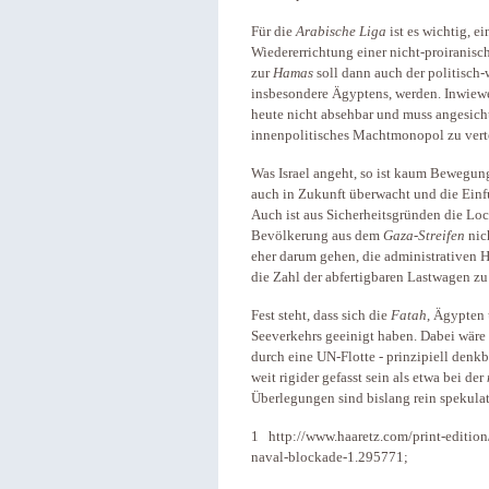
Für die
Arabische Liga
ist es wichtig, 
Wiedererrichtung einer nicht-proiranisc
zur
Hamas
soll dann auch der politisch-
insbesondere Ägyptens, werden. Inwiewe
heute nicht absehbar und muss angesicht
innenpolitisches Machtmonopol zu verte
Was Israel angeht, so ist kaum Bewegun
auch in Zukunft überwacht und die Ein
Auch ist aus Sicherheitsgründen die Loc
Bevölkerung aus dem
Gaza-Streifen
nic
eher darum gehen, die administrativen 
die Zahl der abfertigbaren Lastwagen zu
Fest steht, dass sich die
Fatah
, Ägypten
Seeverkehrs geeinigt haben. Dabei wäre
durch eine UN-Flotte - prinzipiell denk
weit rigider gefasst sein als etwa bei der
Überlegungen sind bislang rein spekulat
1 http://www.haaretz.com/print-edition
naval-blockade-1.295771;