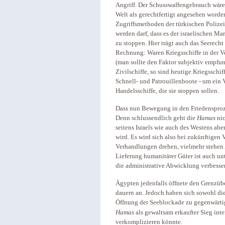
Angriff. Der Schusswaffengebrauch wäre 
Welt als gerechtfertigt angesehen worde
Zugriffsmethoden der türkischen Polizei
werden darf, dass es der israelischen Ma
zu stoppen. Hier trägt auch das Seerech
Rechnung: Waren Kriegsschiffe in der Ve
(man sollte den Faktor subjektiv empfun
Zivilschiffe, so sind heutige Kriegsschif
Schnell- und Patrouillenboote - um ein 
Handelsschiffe, die sie stoppen sollen.
Dass nun Bewegung in den Friedensproze
Denn schlussendlich geht die
Hamas
nic
seitens Israels wie auch des Westens ab
wird. Es wird sich also bei zukünftigen
Verhandlungen drehen, vielmehr stehen 
Lieferung humanitärer Güter ist auch 
die administrative Abwicklung verbesse
Ägypten jedenfalls öffnete den Grenzüb
dauern an. Jedoch haben sich sowohl di
Öffnung der Seeblockade zu gegenwärt
Hamas
als gewaltsam erkaufter Sieg int
verkomplizieren könnte.