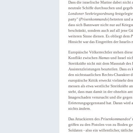
Dass die israelische Marine dabei nicht 
neutrale Schiffe durchsuchen und gegebe
Londoner Seekriegsordnung
festgelegt
party" (
Prisenkommando
) betreten und 
dass sich Bannware nicht nur auf Krieg
beschränkt, sondern auch auf all jene Gü
weiteren Sinne dienen. Es obliegt dem
P
Hinsicht war das Eingreifen der Israelis 
Europäische Völkerrechtler stehen diese
Konflikt zwischen
Hamas
und Israel nic
Streitkräfte nicht mit dem Massstab des 
Assistenzleistungen beurteilen. Dass es k
den nichtstaatlichen Rechts-Charakter 
europäische Kritik erweckt vielmehr den
messen als etwa westliche Streitkräfte 
steht, dass man damit in der ohnehin ant
Imageschaden verursacht und die gegen I
Erörterungsgegenstand hat. Daran wird
nichts ändern.
2
Das Attackieren des
Prisenkommandos
m
griffen zu den Pistolen von zu Boden ge
Soldaten - also ein willentlicher, tätliche