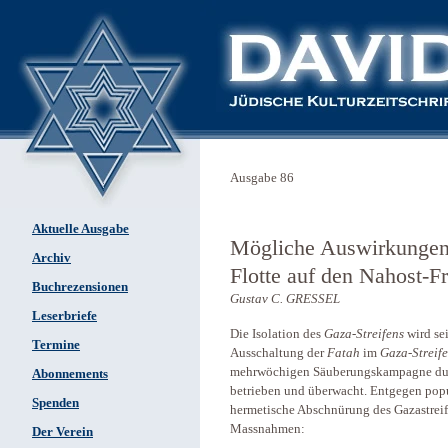
Ausgabe 86
Aktuelle Ausgabe
Mögliche Auswirkungen 
Archiv
Flotte auf den Nahost-F
Buchrezensionen
Gustav C. GRESSEL
Leserbriefe
Die Isolation des
Gaza-Streifens
wird se
Termine
Ausschaltung der
Fatah
im
Gaza-Streif
mehrwöchigen Säuberungskampagne du
Abonnements
betrieben und überwacht. Entgegen popu
Spenden
hermetische Abschnürung des Gazastreife
Massnahmen:
Der Verein