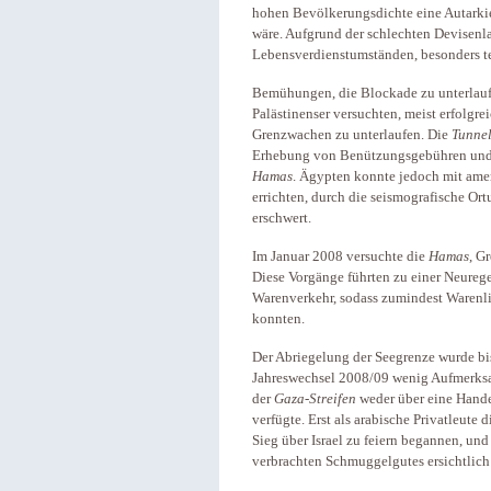
hohen Bevölkerungsdichte eine Autarkie
wäre. Aufgrund der schlechten Devisenla
Lebensverdienstumständen, besonders te
Bemühungen, die Blockade zu unterlaufe
Palästinenser versuchten, meist erfolgr
Grenzwachen zu unterlaufen. Die
Tunne
Erhebung von Benützungsgebühren und W
Hamas
. Ägypten konnte jedoch mit ame
errichten, durch die seismografische 
erschwert.
Im Januar 2008 versuchte die
Hamas
, G
Diese Vorgänge führten zu einer Neure
Warenverkehr, sodass zumindest Warenli
konnten.
Der Abriegelung der Seegrenze wurde b
Jahreswechsel 2008/09 wenig Aufmerksa
der
Gaza-Streifen
weder über eine Hande
verfügte. Erst als arabische Privatleute
Sieg über Israel zu feiern begannen, un
verbrachten Schmuggelgutes ersichtlich 