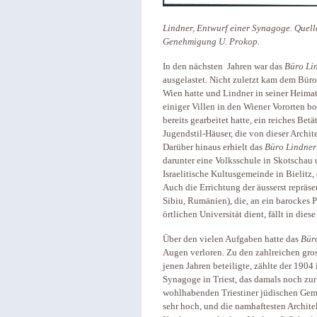
Lindner, Entwurf einer Synagoge. Quell
Genehmigung U. Prokop.
In den nächsten Jahren war das
Büro Li
ausgelastet. Nicht zuletzt kam dem Büro
Wien hatte und Lindner in seiner Heima
einiger Villen in den Wiener Vororten bo
bereits gearbeitet hatte, ein reiches Be
Jugendstil-Häuser, die von dieser Archit
Darüber hinaus erhielt das
Büro Lindner
darunter eine Volksschule in Skotschau 
Israelitische Kultusgemeinde in Bielitz
Auch die Errichtung der äusserst reprä
Sibiu, Rumänien), die, an ein barockes 
örtlichen Universität dient, fällt in diese
Über den vielen Aufgaben hatte das
Bür
Augen verloren. Zu den zahlreichen gro
jenen Jahren beteiligte, zählte der 1904
Synagoge in Triest, das damals noch zu
wohlhabenden Triestiner jüdischen Gem
sehr hoch, und die namhaftesten Architekt