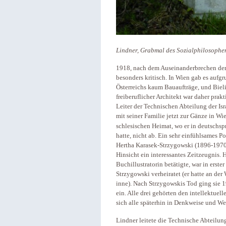
Lindner, Grabmal des Sozialphilosophen
1918, nach dem Auseinanderbrechen der 
besonders kritisch. In Wien gab es aufgr
Österreichs kaum Bauaufträge, und Bielit
freiberuflicher Architekt war daher prak
Leiter der Technischen Abteilung der Isr
mit seiner Familie jetzt zur Gänze in Wi
schlesischen Heimat, wo er in deutschsp
hatte, nicht ab. Ein sehr einfühlsames Po
Hertha Karasek-Strzygowski (1896-1970) 
Hinsicht ein interessantes Zeitzeugnis. 
Buchillustratorin betätigte, war in erst
Strzygowski verheiratet (er hatte an der
inne). Nach Strzygowskis Tod ging sie 
ein. Alle drei gehörten den intellektuel
sich alle späterhin in Denkweise und Wer
Lindner leitete die Technische Abteilun