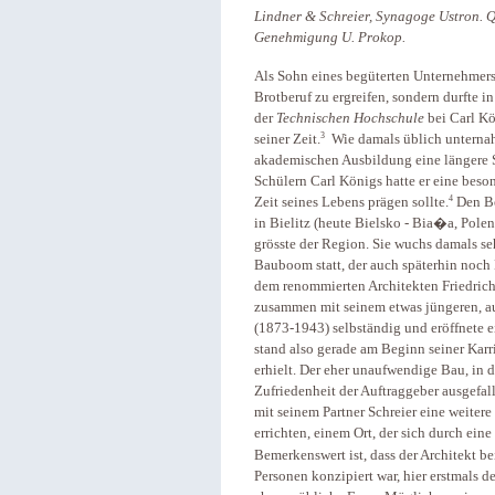
Lindner & Schreier, Synagoge Ustron. Q
Genehmigung U. Prokop.
Als Sohn eines begüterten Unternehmers
Brotberuf zu ergreifen, sondern durfte i
der
Technischen Hochschule
bei Carl Kö
3
seiner Zeit.
Wie damals üblich unternah
akademischen Ausbildung eine längere St
Schülern Carl Königs hatte er eine beson
4
Zeit seines Lebens prägen sollte.
Den Be
in Bielitz (heute Bielsko - Bia�a, Polen
grösste der Region. Sie wuchs damals se
Bauboom statt, der auch späterhin noch
dem renommierten Architekten Friedric
zusammen mit seinem etwas jüngeren, a
(1873-1943) selbständig und eröffnete ei
stand also gerade am Beginn seiner Karri
erhielt. Der eher unaufwendige Bau, in 
Zufriedenheit der Auftraggeber ausgefal
mit seinem Partner Schreier eine weiter
errichten, einem Ort, der sich durch ei
Bemerkenswert ist, dass der Architekt be
Personen konzipiert war, hier erstmals d