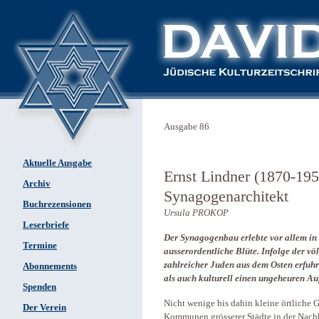
Ausgabe 86
Aktuelle Ausgabe
Ernst Lindner (1870-195
Archiv
Synagogenarchitekt
Buchrezensionen
Ursula PROKOP
Leserbriefe
Der Synagogenbau erlebte vor allem in
Termine
ausserordentliche Blüte. Infolge der vö
zahlreicher Juden aus dem Osten erfuh
Abonnements
als auch kulturell einen ungeheuren A
Spenden
Nicht wenige bis dahin kleine örtliche 
Der Verein
Kommunen grösserer Städte in der Nachba