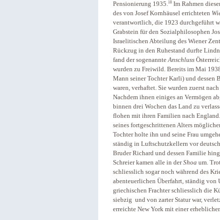
18
Pensionierung 1935.
Im Rahmen dieser 
des von Josef Kornhäusel errichteten
Wi
verantwortlich, die 1923 durchgeführt w
Grabstein für den Sozialphilosophen Jos
Israelitischen Abteilung des Wiener Zen
Rückzug in den Ruhestand durfte Lindner
fand der sogenannte
Anschluss
Österreic
wurden zu Freiwild. Bereits im Mai 193
Mann seiner Tochter Karli) und dessen Bru
waren, verhaftet. Sie wurden zuerst na
Nachdem ihnen einiges an Vermögen abg
binnen drei Wochen das Land zu verlass
flohen mit ihren Familien nach England
seines fortgeschrittenen Alters möglich
Tochter holte ihn und seine Frau umgeh
ständig in Luftschutzkellern vor deuts
Bruder Richard und dessen Familie hing
Schreier kamen alle in der
Shoa
um. Trot
schliesslich sogar noch während des Krie
abenteuerlichen Überfahrt, ständig von 
griechischen Frachter schliesslich die K
siebzig und von zarter Statur war, verle
erreichte New York mit einer erhebliche