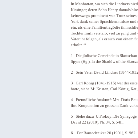
In Manhattan, wo sich die Lindners nie
Kissinger, deren Sohn Henry damals blo
keineswegs prominent war. Trotz seines f
York dank seiner Sprachkenntnisse und s
ein, als eine Familientragödie ihm schl
Tochter Karli verstarb, viel zu jung und 
Vater ihr folgen, als er sich von einem S
19
erholte.
1 Die jüdische Gemeinde in Skotschau u
Spyra (Hg.), In the Shadów of the Sko
2 Sein Vater David Lindner (1844-1932) 
3 Carl König (1841-1915) war der erste 
hatte, siehe M: Kristan, Carl König, Kat
4 Freundliche Auskunft Mrs. Doris Baum,
ihre Kooperation zu grossem Dank verb
5 Siehe dazu U.Prokop, Die Synagoge vo
David 22 (2010), Nr. 84, S. 54ff.
6 Der Bautechniker 20 (1901), S. 962.