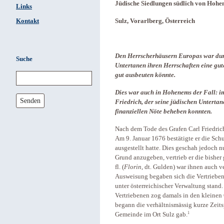
Jüdische Siedlungen südlich von Hohe
Links
Kontakt
Sulz, Vorarlberg, Österreich
Den Herrscherhäusern Europas war durc
Suche
Untertanen ihren Herrschaften eine gu
gut ausbeuten könnte.
Dies war auch in Hohenems der Fall: im
Senden
Friedrich, der seine jüdischen Untertane
finanziellen Nöte beheben konnten.
Nach dem Tode des Grafen Carl Friedric
Am 9. Januar 1676 bestätigte er die Sch
ausgestellt hatte. Dies geschah jedoch n
Grund anzugeben, vertrieb er die bisher
fl. (
Florin
, dt. Gulden) war ihnen auch v
Ausweisung begaben sich die Vertrieben
unter österreichischer Verwaltung stand.
Vertriebenen zog damals in den kleinen
begann die verhältnismässig kurze Zeits
1
Gemeinde im Ort Sulz gab.