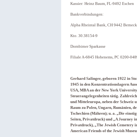
Kassier: Heinz Baum, FL-9492 Eschen
Bankverbindungen:
Alpha Rheintal Bank, CH 9442 Berneck
Kto. 30.38154-9
Dornbirner Sparkasse
Filiale A-6845 Hohenems, PC 0200-04
Gerhard Salinger, geboren 1922 in Sto
1945 in den Konzentrationslagern Ausc
USA, MBA an der New York University. 
Steuerangelegenheiten tätig. Zahlreich
und Mitteleuropa, neben der Schweiz 
Raum zu Polen, Ungarn, Rumänien, der
Tschechien (Mähren); u. a. „Die einst
Seiten,
Privatdruck) und „A Journey i
Privatdruck), „The Jewish Cemetery in
American Friends of the Jewish Mus