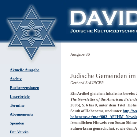
Ausgabe 86
Aktuelle Ausgabe
Jüdische Gemeinden im 
Archiv
Gerhard SALINGER
Buchrezensionen
Ein Artikel gleichen Inhalts ist bereits
Leserbriefe
The Newsletter of the American Frien
2005), S. 6 bis 9, unter dem Titel: Hoh
Termine
South of Hohenems, und unter
http://w
Abonnements
hohenems.at/mat/602_AFJHM_Newslet
freundlichen Hinweis von Susan Shime
Spenden
aufmerksam gemacht hat, sowie dem Au
Der Verein