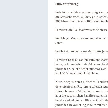
Sulz, Vorarlberg
Sulz ist bis auf den heutigen Tag klein
die Strassennamen. Zu der Zeit, als sich 
300 Einwohner. Bereits 1663 wohnten hi
Familien, die Haushaltsvorstände hiesse
und Mayer Moos. Ihre Aufenthaltserlau
Jahre
beschränkt. An
Schutzgeldern
hatte jede
Familien 18 fl. zu zahlen. Ein Jahr spät
hatte, in Altenstadt in der Nähe von F
jüdischen Siedler blieben nur etwa zwölf
nach Hohenems zurückzukehren.
Nur die begüterteren jüdischen Familie
österreichischen Regierung toleriert wur
Häuser besassen. Allmählich vermehrte s
aber die zusätzlichen Familien waren i
bereits ansässigen Familien. Während d
jüdischen Bevölkerung in Sulz mit 60 bi