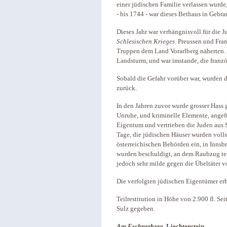
einer jüdischen Familie verlassen wurde
- bis 1744 - war dieses Bethaus in Gebra
Dieses Jahr war verhängnisvoll für die 
Schlesischen Krieges
. Preussen und Fra
Truppen dem Land Vorarlberg näherten. V
Landsturm, und war imstande, die franz
Sobald die Gefahr vorüber war, wurden d
zurück.
In den Jahren zuvor wurde grosser Hass g
Unruhe, und kriminelle Elemente, angef
Eigentum und vertrieben die Juden aus S
Tage, die jüdischen Häuser wurden volls
österreichischen Behörden ein, in Inns
wurden beschuldigt, an dem Raubzug t
jedoch sehr milde gegen die Übeltäter vo
Die verfolgten jüdischen Eigentümer erh
Teilrestitution in Höhe von 2.900 fl. Sei
Sulz gegeben.
Am Eschnerberg
, Liechtenstein