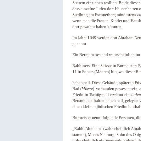
Steuern einziehen wollten. Beide dieser
dass einzelne Juden dort Häuser hatten 
Siedlung am Eschnerberg mindestens zw
wenn man die Frauen, Kinder und Hausb
dort gewohnt haben könnten.
Im Jahre 1649 werden dort Abraham Neu
genannt.
Ein Betraum bestand wahrscheinlich im
Rabbiners. Eine Skizze in Burmeisters 
11 in Popers (Mauren) hin, wo dieser Bet
haben soll. Diese Gebäude, später in Priv
Bad (
Mikwe
) vorhanden gewesen sein, a
Friedolin Tschügmell erwähnt ein
Juden
Betstube enthalten haben soll, gelegen 
einen kleinen jüdischen Friedhof enthal
Burmeister nennt folgende Personen, di
„Rabbi Abraham" (wahrscheinlich Abra
stammt), Moses Neuburg, Sohn des Obig
wahrscheinlich ein Verwandter, ebenfal