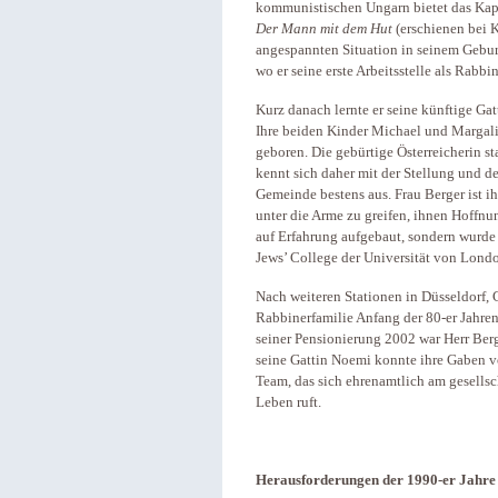
kommunistischen Ungarn bietet das Kap
Der Mann mit dem Hut
(erschienen bei 
angespannten Situation in seinem Gebur
wo er seine erste Arbeitsstelle als Rabb
Kurz danach lernte er seine künftige Ga
Ihre beiden Kinder Michael und Margal
geboren. Die gebürtige Österreicherin s
kennt sich daher mit der Stellung und d
Gemeinde bestens aus. Frau Berger ist 
unter die Arme zu greifen, ihnen Hoffnun
auf Erfahrung aufgebaut, sondern wurde
Jews’ College der Universität von Londo
Nach weiteren Stationen in Düsseldorf,
Rabbinerfamilie Anfang der 80-er Jahren 
seiner Pensionierung 2002 war Herr Berg
seine Gattin Noemi konnte ihre Gaben vol
Team, das sich ehrenamtlich am gesellsch
Leben ruft.
Herausforderungen der 1990-er Jahre