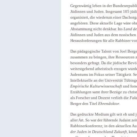
Gegenwärtig leben in der Bundesrepubl
Jüdinnen und Juden. Insgesamt 105 jüd
organisiert, die wiederum einer Dachor
angehören. Diese aktuelle Lage wäre o
Abstammung nicht denkbar. Ins
Land de
Jüdinnen und Juden aus dem russischen 
Herausforderungen für alle Rabbiner vor
Das pädagogische Talent von Joel Berger
zusammen zu bringen, ihre Ressourcen z
besonders gefragt. Da die jüdische Bev
weitestgehend atheistisch erzogen wurde,
Judentums im Fokus seiner Tätigkeit. 
Intellektuelle an der Universität Tübin
Empirische Kulturwissenschaft
und forsc
Erzählungen samt ihrer Bezüge zu christ
als Forscher und Dozent verlieh die
Faku
Berger den Titel
Ehrendoktor
.
Das gedruckte Medium gilt seit eh und j
aller Art. So war der führende Judaist ze
Rabbinerkonferenz; in den aktuellen Aus
der Juden in Deutschland
Zukunft,
könne