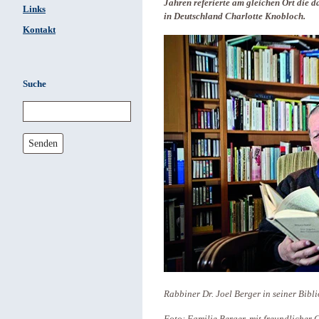
Jahren referierte am gleichen Ort die 
Links
in Deutschland Charlotte Knobloch.
Kontakt
Suche
Senden
Rabbiner Dr. Joel Berger in seiner Bibl
Foto: Familie Berger, mit freundlicher