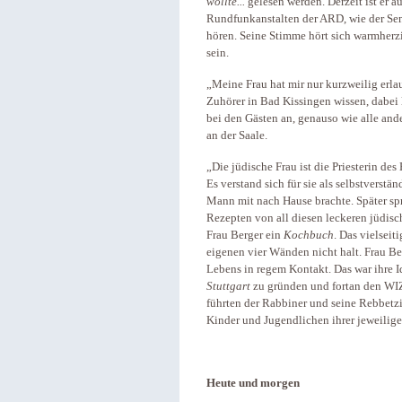
wollte...
gelesen werden. Derzeit ist er
Rundfunkanstalten der ARD, wie der S
hören. Seine Stimme hört sich warmherz
sein.
„Meine Frau hat mir nur kurzweilig erla
Zuhörer in Bad Kissingen wissen, dabei 
bei den Gästen an, genauso wie alle an
an der Saale.
„Die jüdische Frau ist die Priesterin des
Es verstand sich für sie als selbstverstän
Mann mit nach Hause brachte. Später sp
Rezepten von all diesen leckeren jüdisch
Frau Berger ein
Kochbuch
. Das vielsei
eigenen vier Wänden nicht halt. Frau Be
Lebens in regem Kontakt. Das war ihre I
Stuttgart
zu gründen und fortan den WI
führten der Rabbiner und seine Rebbetzin
Kinder und Jugendlichen ihrer jeweili
Heute und morgen