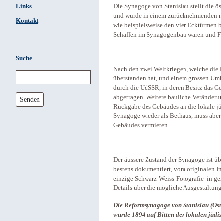
Links
Die Synagoge von Stanislau stellt die ö
und wurde in einem zurücknehmenden ma
Kontakt
wie beispielsweise den vier Ecktürmen be
Schaffen im Synagogenbau waren und Fr
Suche
Nach den zwei Weltkriegen, welche die
überstanden hat, und einem grossen U
durch die UdSSR, in deren Besitz das G
abgetragen. Weitere bauliche Veränderu
Senden
Rückgabe des Gebäudes an die lokale jü
Synagoge wieder als Bethaus, muss aber
Gebäudes vermieten.
Der äussere Zustand der Synagoge ist üb
bestens dokumentiert, vom originalen I
einzige Schwarz-Weiss-Fotografie in ge
Details über die mögliche Ausgestaltung
Die Reformsynagoge von Stanislau (Ost
wurde 1894 auf Bitten der lokalen jüd