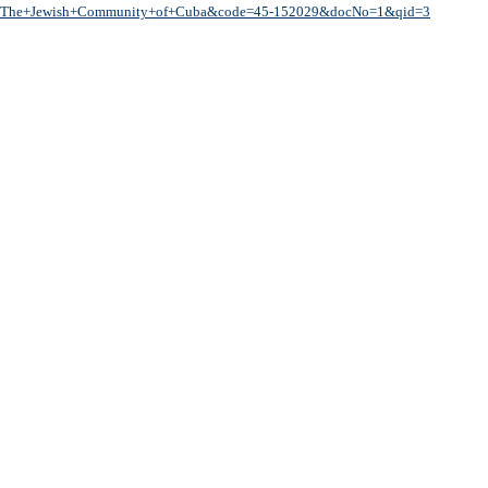
The+Jewish+Community+of+Cuba&code=45-152029&docNo=1&qid=3