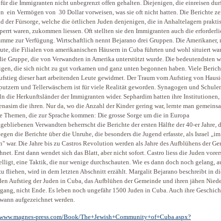
für die Immigranten nicht unbegrenzt offen gehalten. Diejenigen, die einreisen dur
n ein Vermögen von 30 Dollar vorweisen, was sie oft nicht hatten. Die Berichte z
ld der Fürsorge, welche die örtlichen Juden denjenigen, die in Anhaltelagern prakti
perrt waren, zukommen liessen. Oft stellten sie den Immigranten auch die erforderl
mme zur Verfügung. Wirtschaftlich nennt Bejarano drei Gruppen. Die Amerikaner, 
ute, die Filialen von amerikanischen Häusern in Cuba führten und wohl situiert wa
ie Gruppe, die von Verwandten in Amerika unterstützt wurde. Die bedeutendsten 
igen, die sich nicht zu gut vorkamen und ganz unten begonnen haben. Viele Berich
fstieg dieser hart arbeitenden Leute gewidmet. Der Traum vom Aufstieg von Hausi
utzern und Tellerwäschern ist für viele Realität geworden. Synagogen und Schule
ln die Herkunftsländer der Immigranten wider. Sephardim hatten ihre Institutionen,
nasim die ihren. Nur da, wo die Anzahl der Kinder gering war, lernte man gemeins
e Themen, die zur Sprache kommen: Die grosse Sorge um die in Europa
gebliebenen Verwandten beherrscht die Berichte der ersten Hälfte der 40-er Jahre, 
egen die Berichte über die Unruhe, die besonders die Jugend erfasste, als Israel „im
" war. Die Jahre bis zu Castros Revolution werden als Jahre des Aufblühens der G
hnet. Erst dann wendet sich das Blatt, aber nicht sofort. Castro liess die Juden vorer
lligt, eine Taktik, die nur wenige durchschauten. Wie es dann doch noch gelang, a
u fliehen, wird in dem letzten Abschnitt erzählt. Margalit Bejarano beschreibt in d
en Aufstieg der Juden in Cuba, das Aufblühen der Gemeinde und ihren jähen Nied
gang, nicht Ende. Es leben noch ungefähr 1500 Juden in Cuba. Auch ihre Geschich
wann aufgezeichnet werden.
//www.magnes-press.com/Book/The+Jewish+Community+of+Cuba.aspx?