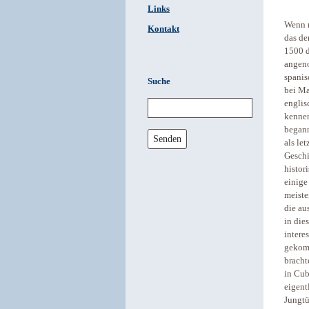
Links
Wenn m
Kontakt
das de
1500 d
angen
spanis
Suche
bei Ma
englis
kennen
begann
Senden
als le
Geschi
histor
einige
meiste
die au
in die
intere
gekomm
bracht
in Cub
eigent
Jungtü