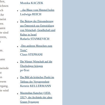
ften,
Monika KACZEK
eichnen
...das Blaue vom Himmel holen
sch
Ludwiga REICH
iche
meist
Der Beitrag der Einwanderung
ren.
aus Österreich zur Entwicklung
waren
von Wirtschaft, Gesellschaft und
te sind
Kultur in Israel
erern,
Rafaela STANKEVICH
n
„Den anderen Menschen zum
am.
Trotz“
Claus STEPHANI
dann
Die Wiener Wirtschaft auf die
Überholspur bringen
emeinde
pr-Text
st
us
Das Bild als kritischer Punkt im
iesem
Tableau der Vergangenheit
ergang.
Kerstin KELLERMANN
te wird
Maximilian Katscher (1858-
1917), der Architekt der alten
Grazer Synagoge