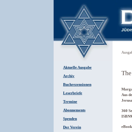
Ausga
Aktuelle Ausgabe
The
Archiv
Buchrezensionen
Marga
Leserbriefe
Aus d
Jerus
Termine
Abonnements
360 Se
ISBN9
Spenden
eBook
Der Verein