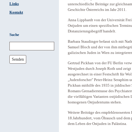
Links
unterschiedliche Beiträge zur gleichna
Geschichte Österreichs im Jahr 2011.
Kontakt
Anna Lipphardt von der Universität Freib
Ostjuden um einen spezifischen Terminu
Distanzierungsbegriff handelt.
Suche
Barbara Staudinger befasst sich mit Na
Samuel Bloch und der von ihm mitbegrün
galizischen Juden in Wien zu integrieren
Senden
Gertrud Pickhan von der FU Berlin verwe
Westjuden durch Joseph Roth und zeigt 
ausgerechnet in einer Festschrift für Wo
„Judenforscher" Peter-Heinz Seraphim unk
Pickhan mithilfe des 1935 in jiddischer
Romans Grenadierstrasse des Psychiaters
die vielfältigen Varianten ostjüdischen
homogenen Ostjudentums stehen.
Weitere Beiträge des empfehlenswerten
18.Jahrhundert, vom Ölrausch und dem 
dem Leben der Ostjuden in Palästina.