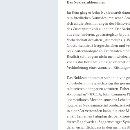
Das Nuklearabkommen
Im Kern ging es beim Nuklearstreit daru
rein friedlichen Natur des iranischen A
sich an die Bestimmungen des Nichtverb
das Zusatzprotokoll zu halten. Der Nicht
aus einer anderen, geostrategisch bipola
Vorherrschaft des alten „Atomclubs" (U
Grossbritannien) festgeschrieben und ve
Nukleartechnologie an Drittstaaten etabl
Realität seit langem nicht mehr wieder,
vor als das beste weil einzige internati
Verhinderung eines atomaren Rüstungswe
Das Nuklearabkommen sieht nun vor, ge
zu beheben ohne gleichzeitig das gesamt
relativieren oder gar zu zerstören. Dahe
Aktionsplan" (JPCOA, Joint Common Plan
überprüfbaren Mechanismus ins Leben ruf
nutzbares Nuklearmaterial produziert o
in einer Art verwenden kann, die eine 
erhält Iran einen Fahrplan der Sanktio
dieses Regelwerk auf gegenseitiger Symp
daran ersichtlich, dass in den mehr als