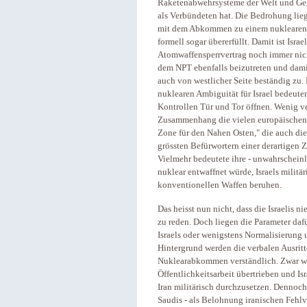
Raketenabwehrsysteme der Welt und Geg
als Verbündeten hat. Die Bedrohung liegt
mit dem Abkommen zu einem nuklearen 
formell sogar übererfüllt. Damit ist Isra
Atomwaffensperrvertrag noch immer nicht
dem NPT ebenfalls beizutreten und dam
auch von westlicher Seite beständig zu.
nuklearen Ambiguität für Israel bedeute
Kontrollen Tür und Tor öffnen. Wenig ve
Zusammenhang die vielen europäischen 
Zone für den Nahen Osten," die auch di
grössten Befürwortern einer derartigen Z
Vielmehr bedeutete ihre - unwahrscheinli
nuklear entwaffnet würde, Israels milit
konventionellen Waffen beruhen.
Das heisst nun nicht, dass die Israelis n
zu reden. Doch liegen die Parameter daf
Israels oder wenigstens Normalisierung
Hintergrund werden die verbalen Ausrit
Nuklearabkommen verständlich. Zwar wu
Öffentlichkeitsarbeit übertrieben und Is
Iran militärisch durchzusetzen. Dennoch
Saudis - als Belohnung iranischen Fehlv