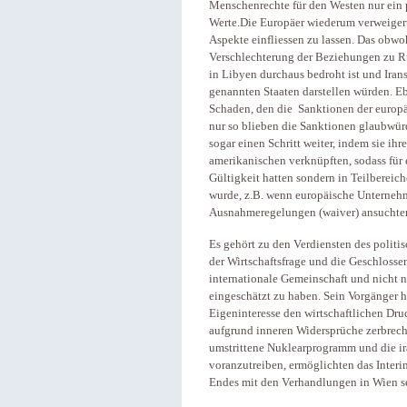
Menschenrechte für den Westen nur ein p
Werte.Die Europäer wiederum verweigert
Aspekte einfliessen zu lassen. Das obwo
Verschlechterung der Beziehungen zu Ru
in Libyen durchaus bedroht ist und Iran
genannten Staaten darstellen würden. Eb
Schaden, den die Sanktionen der europä
nur so blieben die Sanktionen glaubwürd
sogar einen Schritt weiter, indem sie i
amerikanischen verknüpften, sodass für
Gültigkeit hatten sondern in Teilbereic
wurde, z.B. wenn europäische Unterne
Ausnahmeregelungen (waiver) ansuchte
Es gehört zu den Verdiensten des politi
der Wirtschaftsfrage und die Geschlosse
internationale Gemeinschaft und nicht nu
eingeschätzt zu haben. Sein Vorgänger h
Eigeninteresse den wirtschaftlichen Dr
aufgrund inneren Widersprüche zerbrec
umstrittene Nuklearprogramm und die ira
voranzutreiben, ermöglichten das Inter
Endes mit den Verhandlungen in Wien s