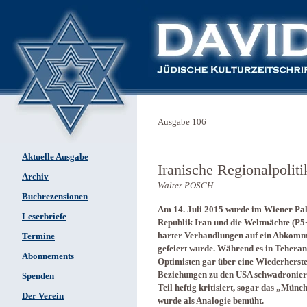
Ausgabe 106
Aktuelle Ausgabe
Iranische Regionalpoli
Archiv
Walter POSCH
Buchrezensionen
Am 14. Juli 2015 wurde im Wiener Pal
Leserbriefe
Republik Iran und die Weltmächte (P5
harter Verhandlungen auf ein Abkomme
Termine
gefeiert wurde. Während es in Teher
Abonnements
Optimisten gar über eine Wiederherste
Beziehungen zu den USA schwadronier
Spenden
Teil heftig kritisiert, sogar das „M
Der Verein
wurde als Analogie bemüht.