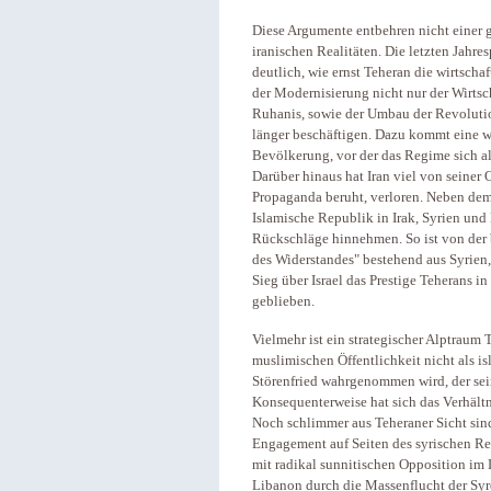
Diese Argumente entbehren nicht einer ge
iranischen Realitäten. Die letzten Jahr
deutlich, wie ernst Teheran die wirtsch
der Modernisierung nicht nur der Wirtsc
Ruhanis, sowie der Umbau der Revolutio
länger beschäftigen. Dazu kommt eine w
Bevölkerung, vor der das Regime sich al
Darüber hinaus hat Iran viel von seiner 
Propaganda beruht, verloren. Neben dem 
Islamische Republik in Irak, Syrien und 
Rückschläge hinnehmen. So ist von der 
des Widerstandes" bestehend aus Syrien,
Sieg über Israel das Prestige Teherans in
geblieben.
Vielmehr ist ein strategischer Alptraum 
muslimischen Öffentlichkeit nicht als i
Störenfried wahrgenommen wird, der seine
Konsequenterweise hat sich das Verhält
Noch schlimmer aus Teheraner Sicht sin
Engagement auf Seiten des syrischen Reg
mit radikal sunnitischen Opposition im
Libanon durch die Massenflucht der Syr