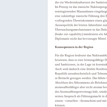
die ein Wiederinkraftsetzen der Sanktion
Im Prinzip ist das iranische Nuklearpr
restringierenden Massnahmen eingehegt w
eine zukünftige iranische Führung den 
vorliegenden Übereinkommen einen glatt
Aussenpolitik der letzten Jahrzehnte z
Überwachungsmechanismen in das Dokum
(brake out capability) mindestens ein Jah
Diplomatie nicht das bevorzugte Mittel z
Konsequenzen in der Region
Für die Region bedeutet das Nuklearab
bewiesen, dass es eine leistungsfähige D
und Sanktionen, in der Lage ist konstru
Auch wird dadurch eine direkte Konfro
Republik unwahrscheinlich und Teheran 
in Betracht gezogen werden. Das führte v
Abschluss des Abkommens als Belohnung 
atomwaffenfähiger aber nicht atomar bewaf
des Atomwaffensperrvertrags hält, würde
seinen Anspruch als Führungsmacht in 
einem - virtuellen - Atomschirm und mit 
können.