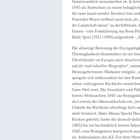
Gemeinsamkeit auszumachen ist: In keine
1945 als Startschuss zu einem behaglich
die neue kaum minder. Keimten hier und 
Franziska Meyer treffend analysiert, als 
die Landschaft meint" zu dechiffrieren. F
Frauen - eine Formulierung aus Rosa Pére
Hilde Spiel (1911-1990) aufgreifend - „
Die allseitige Betonung der Einzigartig
Übertragbarkeits-Konstruktes ist ein be
Überlebender im Europa nach Auschwitz
auf die individuellen Biografien
", unte
Herausgeberinnen. Markante ereignis-,
spiegeln sich insbesondere bei den Rem
selten vollzogenen Rückkehr verstrichen
Grete Weil zwei. Die Sozialistin und P
bereits Weihnachten 1945 zur Remigrat
als Leiterin der Odenwaldschule ein „be
Umkehr der Rückkehr allerdings hielt sie 
mehr heimisch. Hatte Minna Specht Deu
Rücken gekehrt, harrte die deutsch-jüd
1985) bis zur buchstäblich letzten Seku
1945, eine Remigration kategorisch ausz
sie. Insbesondere den KZ-Tod ihrer Men