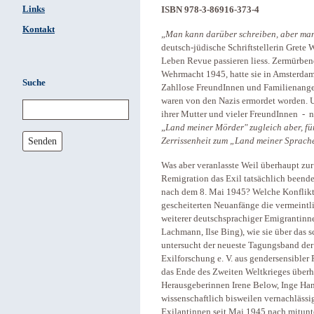
Links
ISBN 978-3-86916-373-4
Kontakt
„
Man kann darüber schreiben, aber man 
deutsch-jüdische Schriftstellerin Grete We
Leben Revue passieren liess. Zermürben
Wehrmacht 1945, hatte sie in Amsterdam 
Suche
Zahllose FreundInnen und Familienangeh
waren von den Nazis ermordet worden. U
ihrer Mutter und vieler FreundInnen - n
„
Land meiner Mörder" zugleich aber, für 
Senden
Zerrissenheit zum „Land meiner Sprache
Was aber veranlasste Weil überhaupt zur
Remigration das Exil tatsächlich beende
nach dem 8. Mai 1945? Welche Konflikt
gescheiterten Neuanfänge die vermeintl
weiterer deutschsprachiger Emigrantinne
Lachmann, Ilse Bing), wie sie über das s
untersucht der neueste Tagungsband der 
Exilforschung e. V. aus gendersensibler
das Ende des Zweiten Weltkrieges überha
Herausgeberinnen Irene Below, Inge Ha
wissenschaftlich bisweilen vernachlässig
Exilantinnen seit Mai 1945 nach mitun