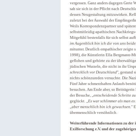
vergessen. Ganz anders dagegen Grete W
sah sie sich in der Pflicht nach Deutsc
dessen Neugestaltung mitzuwirken. Refle
zuletzt bei der Auswahl der EmpfängerIn
Weils Korrespondenzpartner und späterer
selbstmitleidig-apathischen Nachkriegs
Mitgefühl bestenfalls für sich selbst auf
im Augenblick bin ich die von uns beide
mitunter. Deutlich empathischer zeigte s
1998), die Künstlerin Ella Bergmann-M
geflohen und gehörte zu der überwältig
jüdischen Wurzeln, die nicht in ihr Urs
schrecklich vor Deutschland
", gestand 
nichts schönzureden versuchte. Die Naz
Fünf Jahre schmerzhaften Anlaufs benöt
besuchen. Am Ende aber, so Beiträgerin 
der Besuche, „
entscheidende Schritte zu
geglückt. „
Es war schlimmer als man es 
„
aber menschlich bin ich gewachsen
." 
übermenschlich versöhnlich.
Weiterführende Informationen zu der i
Exilforschung e.V. und der zugehörig