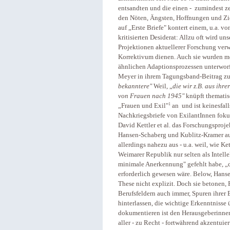
entsandten und die einen - zumindest ze
den Nöten, Ängsten, Hoffnungen und Zie
auf „Erste Briefe" kontert einem, u.a. 
kritisierten Desiderat: Allzu oft wird u
Projektionen aktuellerer Forschung ver
Korrektivum dienen. Auch sie wurden mei
ähnlichen Adaptionsprozessen unterworf
Meyer in ihrem Tagungsband-Beitrag zu 
bekanntere"
Weil, „
die wir z.B. aus ihre
von Frauen nach 1945"
knüpft thematis
1
„Frauen und Exil"
an und ist keinesfalls
Nachkriegsbriefe von ExilantInnen fokuss
David Kettler et al. das Forschungsprojekt
Hansen-Schaberg und Kublitz-Kramer ausd
allerdings nahezu aus - u.a. weil, wie K
Weimarer Republik nur selten als Intell
minimale Anerkennung" gefehlt habe, „di
erforderlich gewesen wäre. Below, Hans
These nicht explizit. Doch sie betonen,
Berufsfeldern auch immer, Spuren ihrer
hinterlassen, die wichtige Erkenntnisse 
dokumentieren ist den Herausgeberinnen
aller - zu Recht - fortwährend akzentuie