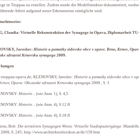
ge in Troppau zu erstellen. Zudem wurde die Modellstruktur dokumentiert, wodur
führende Arbeit aufgrund neuer Erkenntnisse ermöglicht wird.
turhinweise:
, Claudia: Virtuelle Rekonstruktion der Synagoge in Opava, Diplomarbeit TU
VSKY, Jaroslav:
Historie a pamatky zidovske obce v opave. Brno, Krnov, Opav
ske sdruzeni Krnovska synagoga
2009.
rkungen
-troppau-opava.de; KLENOVSKY, Jaroslav:
Historie a pamatky zidovske obce v op
Krnov, Opava: Obcanske sdruzeni Krnovska synagoga
2009 , S. 3
ENOVSKY:
Historie
... (wie Anm. 1), S. 4,5
ENOVSKY:
Historie
... (wie Anm. 4), S.12 ff
ENOVSKY:
Historie
... (wie Anm. 4), S.18 ff
tens, Bob:
Die zerstörten Synagogen Wiens: Virtuelle Stadtspaziergänge
. Mandel
 2009, S. 245; http://www.architektenlexikon.at/de/159.htm