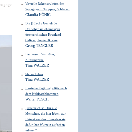
Virtuelle Rekonstruktion der
Synagoge
Synagoge in Troppau, Schlesien
Claudia KÖNIG
Die jüdische Gemeinde
Drohobyc im ehemaligen
österreichischen Kronland
Galizien, heute Ukraine
Georg TENGLER
Bauherren, Wohltäter,
Kunstmäzene
Tina WALZER
Starke Erben
Tina WALZER
Iranische Regionalpolitik nach
dem Nuklearabkommen,
Walter POSCH
„Österreich soll für alle
Menschen, die hier leben, zur
Heimat werden, ohne dass sie
dafür ihre Wurzeln aufgeben
müssen“