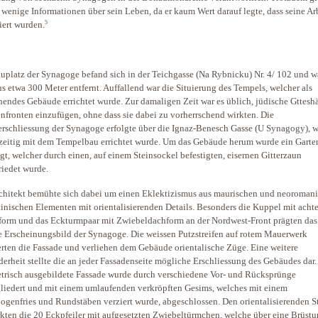
v wenige Informationen über sein Leben, da er kaum Wert darauf legte, dass seine Ar
5
iert wurden.
uplatz der Synagoge befand sich in der Teichgasse (Na Rybnicku) Nr. 4/ 102 und 
s etwa 300 Meter entfernt. Auffallend war die Situierung des Tempels, welcher als
ehendes Gebäude errichtet wurde. Zur damaligen Zeit war es üblich, jüdische Gtteshä
enfronten einzufügen, ohne dass sie dabei zu vorherrschend wirkten. Die
rschliessung der Synagoge erfolgte über die Ignaz-Benesch Gasse (U Synagogy), 
zeitig mit dem Tempelbau errichtet wurde. Um das Gebäude herum wurde ein Garte
gt, welcher durch einen, auf einem Steinsockel befestigten, eisernen Gitterzaun
riedet wurde.
chitekt bemühte sich dabei um einen Eklektizismus aus maurischen und neoroman
inischen Elementen mit orientalisierenden Details. Besonders die Kuppel mit acht
orm und das Eckturmpaar mit Zwiebeldachform an der Nordwest-Front prägten das
e Erscheinungsbild der Synagoge. Die weissen Putzstreifen auf rotem Mauerwerk
erten die Fassade und verliehen dem Gebäude orientalische Züge. Eine weitere
erheit stellte die an jeder Fassadenseite mögliche Erschliessung des Gebäudes dar.
risch ausgebildete Fassade wurde durch verschiedene Vor- und Rücksprünge
liedert und mit einem umlaufenden verkröpften Gesims, welches mit einem
genfries und Rundstäben verziert wurde, abgeschlossen. Den orientalisierenden St
rkten die 20 Eckpfeiler mit aufgesetzten Zwiebeltürmchen, welche über eine Brüst