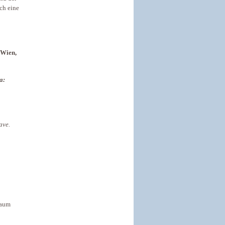
ch eine
-Wien,
a:
ave.
baum