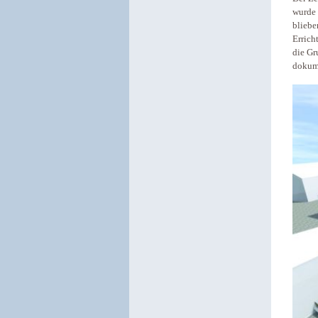
wurde 
bliebe
Errich
die Gr
dokume