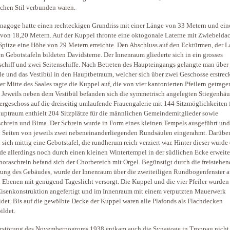
chen Stil verbunden waren.
nagoge hatte einen rechteckigen Grundriss mit einer Länge von 33 Metern und ein
 von 18,20 Metern. Auf der Kuppel thronte eine oktogonale Laterne mit Zwiebeldac
Spitze eine Höhe von 29 Metern erreichte. Den Abschluss auf den Ecktürmen, der L
n Gebotstafeln bildeten Davidsterne. Der Innenraum gliederte sich in ein grosses
schiff und zwei Seitenschiffe. Nach Betreten des Haupteingangs gelangte man über
le und das Vestibül in den Hauptbetraum, welcher sich über zwei Geschosse erstreck
er Mitte des Saales ragte die Kuppel auf, die von vier kantonierten Pfeilern getrage
 Jeweils neben dem Vestibül befanden sich die symmetrisch angelegten Stiegenhäus
ergeschoss auf die dreiseitig umlaufende Frauengalerie mit 144 Sitzmöglichkeiten 
uptraum enthielt 204 Sitzplätze für die männlichen Gemeindemitglieder sowie
chrein und Bima. Der Schrein wurde in Form eines kleinen Tempels ausgeführt und
 Seiten von jeweils zwei nebeneinanderliegenden Rundsäulen eingerahmt. Darübe
 sich mittig eine Gebotstafel, die rundherum reich verziert war. Hinter dieser wurde
e allerdings noch durch einen kleinen Wintertempel in der südlichen Ecke erweite
oraschrein befand sich der Chorbereich mit Orgel. Begünstigt durch die freistehen
rung des Gebäudes, wurde der Innenraum über die zweiteiligen Rundbogenfenster a
 Ebenen mit genügend Tageslicht versorgt. Die Kuppel und die vier Pfeiler wurden
Eisenkonstruktion angefertigt und im Innenraum mit einem verputzten Mauerwerk
idet. Bis auf die gewölbte Decke der Kuppel waren alle Plafonds als Flachdecken
ildet.
rstörung des Novemberpogroms 1938 entkam auch die Synagoge in Troppau nicht