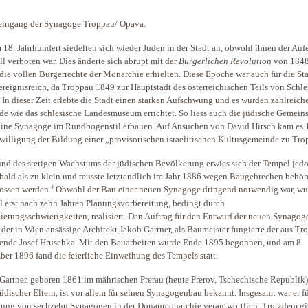
eingang der Synagoge Troppau/ Opava.
m 18. Jahrhundert siedelten sich wieder Juden in der Stadt an, obwohl ihnen der Auf
ll verboten war. Dies änderte sich abrupt mit der
B
ürger
lichen Revolution
von 1848,
die vollen Bürgerrechte der Monarchie erhielten. Diese Epoche war auch für die St
 ereignisreich, da Troppau 1849 zur Hauptstadt des österreichischen Teils von Schle
 In dieser Zeit erlebte die Stadt einen starken Aufschwung und es wurden zahlreich
e wie das schlesische Landesmuseum errichtet. So liess auch die jüdische Gemeins
ine Synagoge im Rundbogenstil erbauen. Auf Ansuchen von David Hirsch kam es
willigung der Bildung einer „provisorischen israelitischen Kultusgemeinde zu Tro
nd des stetigen Wachstums der jüdischen Bevölkerung erwies sich der Tempel jed
bald als zu klein und musste letztendlich im Jahr 1886 wegen Baugebrechen behör
4
ossen werden.
Obwohl der Bau einer neuen Synagoge dringend notwendig war, wu
 erst nach zehn Jahren Planungsvorbereitung, bedingt durch
ierungsschwierigkeiten, realisiert. Den Auftrag für den Entwurf der neuen Synagog
t der in Wien ansässige Architekt Jakob Gartner, als Baumeister fungierte der aus T
nde Josef Hruschka. Mit den Bauarbeiten wurde Ende 1895 begonnen, und am 8.
er 1896 fand die feierliche Einweihung des Tempels statt.
Gartner, geboren 1861 im mährischen Prerau (heute Prerov, Tschechische Republik)
üdischer Eltern, ist vor allem für seinen Synagogenbau bekannt. Insgesamt war er fü
tung von sechzehn Synagogen in der Donaumonarchie verantwortlich. Trotzdem gi