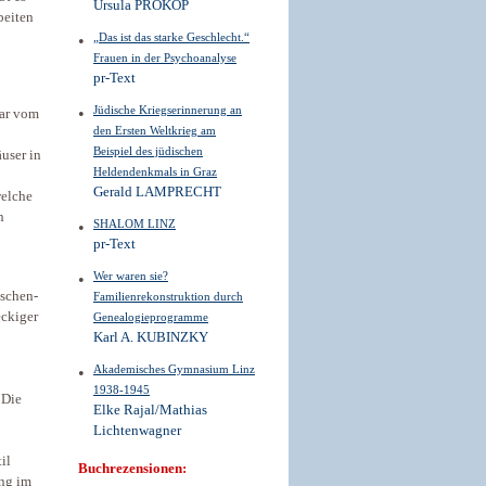
Ursula PROKOP
beiten
„Das ist das starke Geschlecht.“
Frauen in der Psychoanalyse
pr-Text
Jüdische Kriegserinnerung an
war vom
den Ersten Weltkrieg am
Beispiel des jüdischen
user in
Heldendenkmals in Graz
Gerald LAMPRECHT
welche
n
SHALOM LINZ
pr-Text
Wer waren sie?
ischen-
Familienrekonstruktion durch
eckiger
Genealogieprogramme
Karl A. KUBINZKY
Akademisches Gymnasium Linz
1938-1945
 Die
Elke Rajal/Mathias
Lichtenwagner
il
Buchrezensionen:
ung im