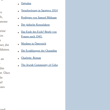
Ostjuden
Verschwörung in Sarajevo 1914
er
h,
Predigten von Samuel Mühsam
aterne
Der jüdische Kreuzfahrer
 eine
Das Ende des Exils? Briefe von
te.
Frauen nach 1945.
n
Muslime in Österreich
er, die
führten.
Die Erzählungen der Chassidim
Charlotte. Roman
 an
r
The Jewish Community of Cuba
 das
rt. Über
de
uf
 aus
 und