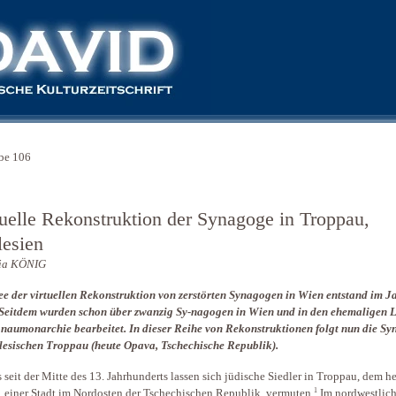
be 106
tuelle Rekonstruktion der Synagoge in Troppau,
lesien
ia KÖNIG
ee der virtuellen Rekonstruktion von zerstörten Synagogen in Wien entstand im J
Seitdem wurden schon über zwanzig Sy-nagogen in Wien und in den ehemaligen 
naumonarchie bearbeitet. In dieser Reihe von Rekonstruktionen folgt nun die S
lesischen Troppau (heute Opava, Tschechische Republik).
s seit der Mitte des 13. Jahrhunderts lassen sich jüdische Siedler in Troppau, dem h
1
 einer Stadt im Nordosten der Tschechischen Republik, vermuten.
Im nordwestlic