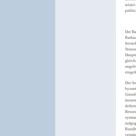
relati
publiz
Der Ba
Rathau
freist
Strass
Haupte
gleich
angele
eingef
Der Ar
byzant
Grundf
äusser
defini
Besond
symmet
aufgeg
Rundbo
verstä