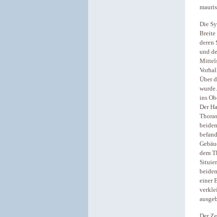
mauris
Die Sy
Breite
deren 
und de
Mittel
Vorhal
Über d
wurde.
ins Ob
Der Ha
Thoras
beiden
befand
Gebäud
dem Th
Situie
beiden
einer 
verkle
ausgeb
Der Ze