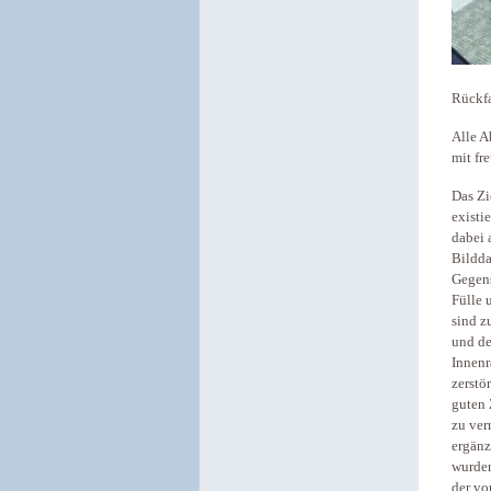
Rückfa
Alle A
mit fr
Das Zi
existi
dabei 
Bildda
Gegens
Fülle 
sind z
und de
Innenr
zerstö
guten 
zu ver
ergänz
wurden
der vo