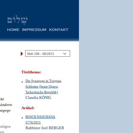
Titelthema:
Die Synagoge in Troppau,
Schlesien (heute Opava,
Tschechische Republik)
Claudia KÖNIG
ahr
Ländern
Artikel:
ynagoge
ROSCH HASCHANA
5776/2015
eutigen
Rabbiner Joel BERGER
hen