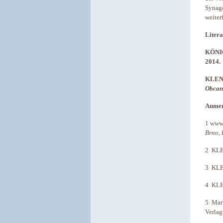
Synago
weiter
Litera
KÖNIG
2014.
KLENO
Obcan
Anme
1 www
Brno, 
2 KL
3 KL
4 KL
5 Mar
Verlag