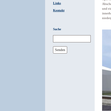
Links
Abschn
und ei
Kontakt
innerh
nieder
Suche
Senden