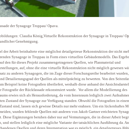
ssade der Synagoge Troppau/ Opava.
bbildungen: Claudia König,Virtuelle Rekonstruktion der Synagoge in Troppau/ Op
eundlicher Genehmigung.
el der Arbeit beinhaltete eine möglichst detailgetreue Rekonstruktion der nicht me
erenden Synagoge in Troppau in Form eines virtuellen Gebäudemodells. Das Ergebn
auf den für dieses Projekt zusammengetragenen Quellen, wie Planmaterial und
rstellungen, auf, ohne die eine virtuelle Rekonstruktion nicht möglich gewesen wä
atz zu anderen Synagogen, die im Zuge dieser Forschungsreihe bearbeitet wurden,
und Detailierungsgrad der Quellen als mittelprächtig zu bewerten. Von den Seitenfa
um Beispiel keine Fotografien überliefert, weshalb diese anhand der Ansichtsdarste
r Fotografie der Rückfassade rekonstruiert wurde. Vor allem die Modellierung des
aums erwies sich als Herausforderung, da vom Innenraum lediglich zwei Aufnahme
rten Zustand der Synagoge zur Verfügung standen. Obwohl die Fotografien in einem
Zustand sind, lassen sich gewisse Details nur mehr erahnen. Um ein lückenhaftes M
meiden, wurden fehlende Quellen mit anderen von Jakob Gartner errichteten Syna
t. Diese Ergänzungen beruhen daher nur auf Vermutungen, die in dieser Arbeit beg
, und stellen lediglich eine mögliche Variante der tatsächlichen Ausführung da. A
rhandenen Quellen und deren Interpretation war es möglich, ein detailgetreues Abbi