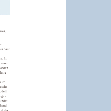
ava,
hr
is baut
re. Im
 waren
ssaden
llung
n im
 sehr
odell
gogen
ründet
nhand
ld der