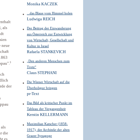
Monika KACZEK
...das Blaue vom Himmel holen
Ludwiga REICH
enthalt
 als
Der Beitrag der Einwanderung
adt
aus Österreich zur Entwicklung
sien
von Wirtschaft, Gesellschaft und
e neue
Kultur in Israel
chaft
Rafaela STANKEVICH
 1863
„Den anderen Menschen zum
3
ppau".
Trotz“
Claus STEPHANI
och
dlich
Die Wiener Wirtschaft auf die
rde der
Überholspur bringen
pr-Text
e
Das Bild als kritischer Punkt im
roppau
Tableau der Vergangenheit
Kerstin KELLERMANN
Maximilian Katscher (1858-
 als
1917), der Architekt der alten
r die
Grazer Synagoge
bt es