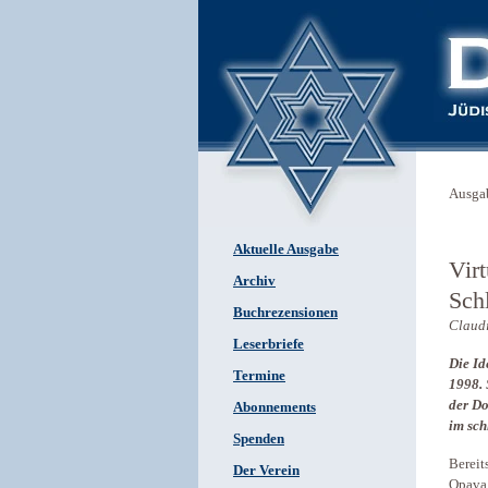
Ausga
Aktuelle Ausgabe
Vir
Archiv
Sch
Buchrezensionen
Claud
Leserbriefe
Die Id
Termine
1998. 
der Do
Abonnements
im sch
Spenden
Bereit
Der Verein
Opava,