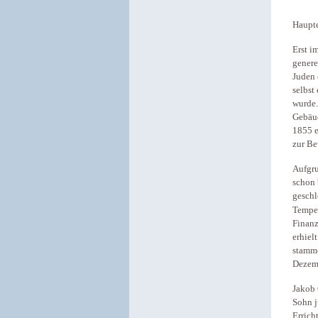
Haupt
Erst i
genere
Juden 
selbst
wurde.
Gebäud
1855 e
zur Be
Aufgru
schon 
geschl
Tempel
Finanz
erhiel
stamme
Dezemb
Jakob 
Sohn j
Errich