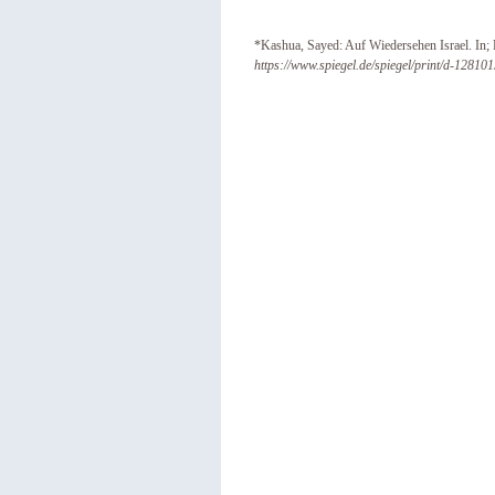
*Kashua, Sayed: Auf Wiedersehen Israel. In
https://www.spiegel.de/spiegel/print/d-12810