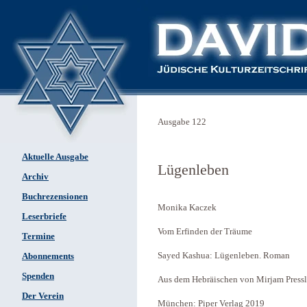
Ausgabe 122
Aktuelle Ausgabe
Lügenleben
Archiv
Buchrezensionen
Monika Kaczek
Leserbriefe
Vom Erfinden der Träume
Termine
Sayed Kashua: Lügenleben. Roman
Abonnements
Spenden
Aus dem Hebräischen von Mirjam Pressl
Der Verein
München: Piper Verlag 2019