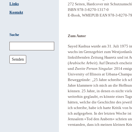
Links
272 Seiten, Hardcover mit Schutzumsch
ISBN 978-3-8270-1317-0
Kontakt
E-Book, WMEPUB EAN 978-3-8270-799
Suche
Zum Autor
Sayed Kashua wurde am 31. Juli 1975 in T
wuchs im Grenzgebiet zum Westjordanland
linksliberalen Zeitung Haaretz und ist A
Senden
(
Arabische Arbeit
). Auf Deutsch ersche
und
Zweite Person Singular.
2014 emigri
University of Illinois at Urbana-Champa
Beweggründe: „25 Jahre schreibe ich sch
Jahre klammere ich mich an die Hoffnun
können. 25 Jahre, in denen es nicht viel
weiterhin geglaubt, es könnte eines Tag
hätten, welche die Geschichte des jeweils
ich schreibe, habe ich harte Kritik von 
ich aufgegeben. In der letzten Woche ist
Jerusalem »Tod den Arabern« schrien und 
verstanden, dass ich meinen kleinen Kri