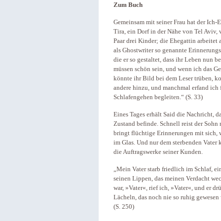
Zum Buch
Gemeinsam mit seiner Frau hat der Ich-E
Tira, ein Dorf in der Nähe von Tel Aviv,
Paar drei Kinder; die Ehegattin arbeitet
als Ghostwriter so genannte Erinnerung
die er so gestaltet, dass ihr Leben nun 
müssen schön sein, und wenn ich das Gefü
könnte ihr Bild bei dem Leser trüben, kor
andere hinzu, und manchmal erfand ich 
Schlafengehen begleiten.“ (S. 33)
Eines Tages erhält Said die Nachricht, da
Zustand befinde. Schnell reist der Sohn 
bringt flüchtige Erinnerungen mit sich
im Glas. Und nur dem sterbenden Vater k
die Auftragswerke seiner Kunden.
„Mein Vater starb friedlich im Schlaf, e
seinen Lippen, das meinen Verdacht wec
war, »Vater«, rief ich, »Vater«, und er d
Lächeln, das noch nie so ruhig gewesen w
(S. 250)