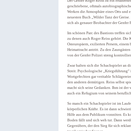
Der Genfer Roger Reiss ist ein erfahrene
geschriebene, oftmals autobiographische
Werken die Atmosphäre eines Orts und e
neuesten Buch „Wilder Tanz der Greise. 
sich als genauer Beobachter der Genfer 
Im schönen Parc des Bastions treffen si
zu denen auch Roger Reiss gehört. Die Kl
Osteuropäern, exilierten Persern, einem 
Heimattracht antritt. Zu den Zaungäste
von der Genfer Polizei streng kontrollie
Zwar halten sich die Schachspieler an d
Streit. Psychologische „Kriegsführung“
Wortgefechten gar veritable Schlägereien,
den anderen demütigen. Reiss selbst spie
macht sich seine Gedanken. Ihm ist der
auch ein Refugium von seinem beruflich
So manch ein Schachspieler ist im Laufe 
körperlichen Kräfte. Es ist dann schwier
Hilfe aus dem Publikum vonnöten. Es kom
Boden fällt und sich weh tut. Dann wer
Gegenübers, der den Sieg für sich reklam