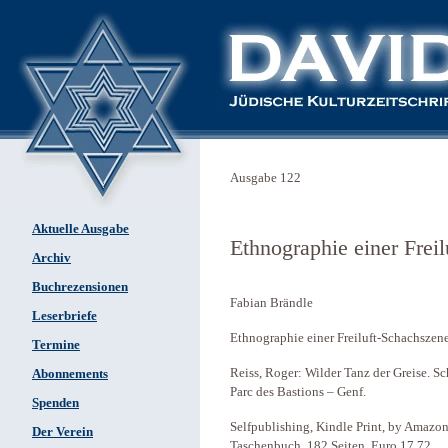
Ausgabe 122
Aktuelle Ausgabe
Ethnographie einer Frei
Archiv
Buchrezensionen
Fabian Brändle
Leserbriefe
Ethnographie einer Freiluft-Schachszen
Termine
Reiss, Roger: Wilder Tanz der Greise. S
Abonnements
Parc des Bastions – Genf.
Spenden
Selfpublishing, Kindle Print, by Amazo
Der Verein
Taschenbuch, 182 Seiten, Euro 17,72