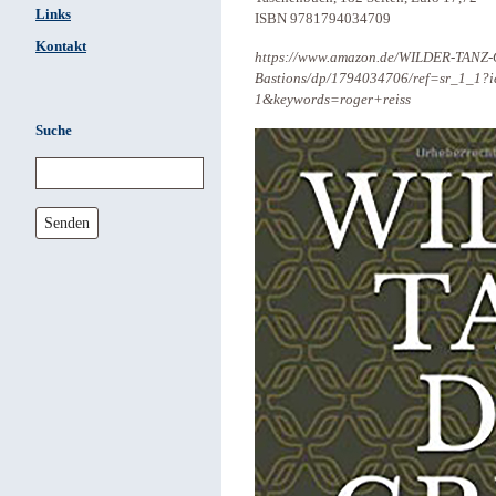
Links
ISBN 9781794034709
Kontakt
https://www.amazon.de/WILDER-TANZ-
Bastions/dp/1794034706/ref=sr_1_1
1&keywords=roger+reiss
Suche
Senden