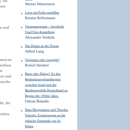
. Sie
Werner Winterstein
hrer
Leere mit Farbe ausfüllen
Kerstin Kellermann
Vermessungsamt – Geodetski
in und
Urad Eine Ausstellung
Alexander Verdnik
Das Drama an der Donau
Alfred Lang
American
Vergessen oder ­zweigeln?
achlass
Robert Streibel
re
Bann oder Dialog? Zu den
ebte und
Restitutionsverhandlungen
enreihe
zwischen Israel und der
Bundesrepublik Deutschland zu
Beginn der 1950er Jahre.
Fabian Brändle
ie, die
h
Hans Morgenstern und Theodor
rieben.
Schreier: Erinnerungen an die
jüdische Gemeinde von St.
Pölten