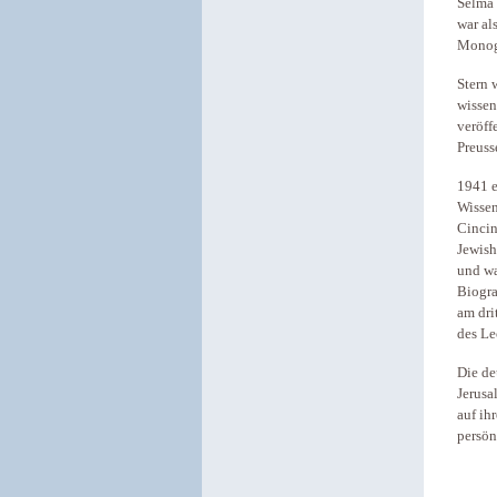
Selma 
war al
Monogr
Stern 
wissen
veröff
Preuss
1941 e
Wissen
Cincin
Jewish
und wa
Biogra
am dri
des Le
Die de
Jerusa
auf ih
persön