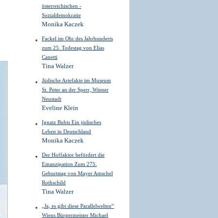
österreichischen ­
Sozialdemokratie
Monika Kaczek
Fackel im Ohr des Jahrhunderts
zum 25. Todestag von Elias
Canetti
Tina Walzer
Jüdische Artefakte im Museum
St. Peter an der Sperr, Wiener
Neustadt
Eveline Klein
Ignatz Bubis Ein jüdisches
Leben in Deutschland
Monika Kaczek
Der Hoffaktor befördert die
Emanzipation Zum 275.
Geburtstag von Mayer Amschel
Rothschild
Tina Walzer
„Ja, es gibt diese Parallelwelten“
Wiens Bürgermeister Michael