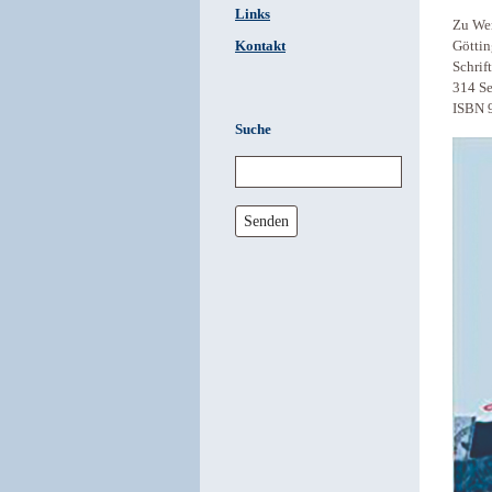
Links
Zu Wer
Kontakt
Götti
Schrif
314 Se
ISBN 
Suche
Senden