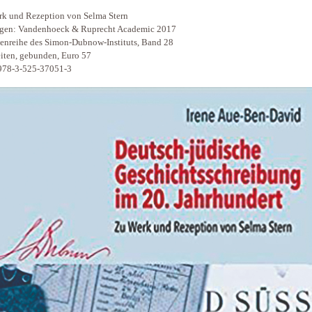
k und Rezeption von Selma Stern
ngen: Vandenhoeck & Ruprecht Academic 2017
tenreihe des Simon-Dubnow-Instituts, Band 28
iten, gebunden, Euro 57
978-3-525-37051-3