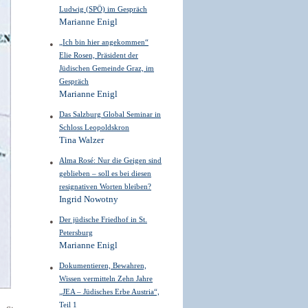
Ludwig (SPÖ) im Gespräch
Marianne Enigl
„Ich bin hier angekommen“
Elie Rosen, Präsident der
Jüdischen Gemeinde Graz, im
Gespräch
Marianne Enigl
Das Salzburg Global ­Seminar in
Schloss ­Leopoldskron
Tina Walzer
Alma Rosé: Nur die Geigen sind
­geblieben – soll es bei diesen
resignativen Worten bleiben?
Ingrid Nowotny
Der jüdische Friedhof in St.
Petersburg
Marianne Enigl
Dokumentieren, Bewahren,
Wissen vermitteln Zehn Jahre
„JEA – Jüdisches Erbe Austria“,
Teil 1