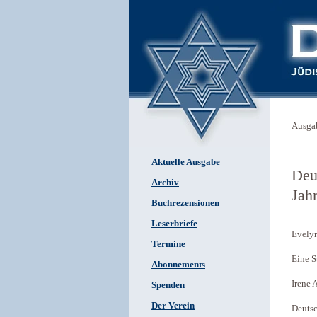
Ausga
Aktuelle Ausgabe
Deu
Archiv
Jah
Buchrezensionen
Leserbriefe
Evely
Termine
Eine S
Abonnements
Irene 
Spenden
Der Verein
Deutsc