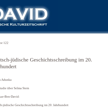
be 122
tsch-jüdische Geschichts­schreibung im 20.
rhundert
n Adunka
tudie über Selma Stern
Aue-Ben-David:
h-jüdische Geschichts­schreibung im 20. Jahrhundert