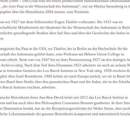
Stern (1890 – 1981) war eine der ersten promovierten Historikerinnen Deutschlands
s „die erste Frau in der Wissenschaft des Judentums“, wie sie Marina Sassenberg in i
aphie über die Historikerin 2004 nannte, eine Pionierin.
war seit 1927 mit dem Althistoriker Eugen Täubler verheiratet. Bis 1933 war sie
schaftliche Mitarbeiterin der Akademie für die Wissenschaft des Judentums in Berl
entlichte grundlegende Studien über Jud Süss und über die Geschichte der Juden in
en.
migrierte das Paar in die USA, wo Täubler, der in Berlin an der Hochschule für die
schaft des Judentums gelehrt hatte, eine Professur am Hebrew Union College in
nati erhielt. Stern war von 1947 bis zu ihrer Pensionierung 1957 an den dortigen 
 Archives tätig. Nach dem Tod ihres Ehemanns 1953 arbeitete sie auch an seinem N
r in leitenden Gremien des Leo Baeck Instituts in New York tätig. 1959 erschien ih
phie über Josel Rosenheim. 1960 kehrte sie nach Europa zurück, wo sie in Basel l
tten Band ihrer Studie über den preussischen Staat und die Juden, der in der Schrift
o Baeck Instituts erschien, arbeitete.
utsche Historikerin Irene Aue-Ben-David leitet seit 2015 das Leo Baeck Institut in
lem und hat auch über den Philosophen Constantin Brunner gearbeitet. In ihrer Stud
rer Dissertation beruht, hat sie die Rezeptionsgeschichte der Werke Sterns, aber auc
liche Lebensumstände der grossen Historikerin kompetent und materialreich besch