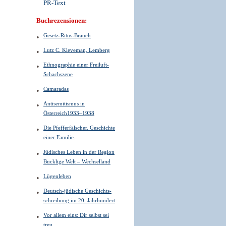
PR-Text
Buchrezensionen:
Gesetz-Ritus-Brauch
Lutz C. Kleveman, Lemberg
Ethnographie einer Freiluft-
Schachszene
Camaradas
Antisemitismus in
Österreich1933–1938
Die Pfefferfälscher. Geschichte
einer Familie.
Jüdisches Leben in der Region
Bucklige Welt – Wechselland
Lügenleben
Deutsch-jüdische Geschichts­
schreibung im 20. Jahrhundert
Vor allem eins: Dir selbst sei
treu.