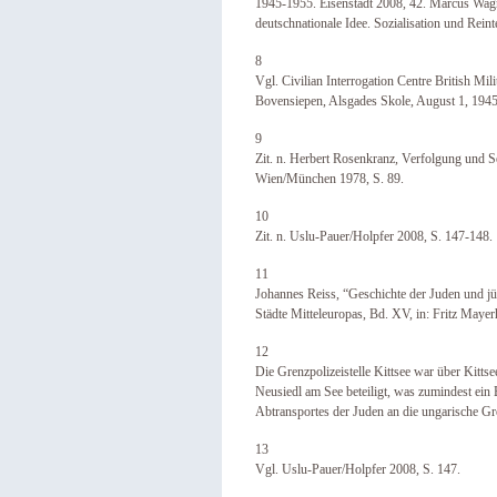
1945-1955. Eisenstadt 2008, 42. Marcus Wagne
deutschnationale Idee. Sozialisation und Rein
8
Vgl. Civilian Interrogation Centre British Mi
Bovensiepen, Alsgades Skole, August 1, 1945
9
Zit. n. Herbert Rosenkranz, Verfolgung und 
Wien/München 1978, S. 89.
10
Zit. n. Uslu-Pauer/Holpfer 2008, S. 147-148.
11
Johannes Reiss, “Geschichte der Juden und jü
Städte Mitteleuropas, Bd. XV, in: Fritz Mayer
12
Die Grenzpolizeistelle Kittsee war über Kitts
Neusiedl am See beteiligt, was zumindest ein
Abtransportes der Juden an die ungarische Gr
13
Vgl. Uslu-Pauer/Holpfer 2008, S. 147.