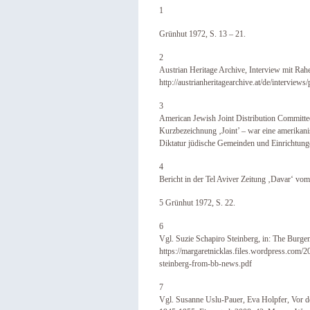
1
Grünhut 1972, S. 13 – 21.
2
Austrian Heritage Archive, Interview mit Ra
http://austrianheritagearchive.at/de/interviews
3
American Jewish Joint Distribution Committee
Kurzbezeichnung ‚Joint’ – war eine amerikani
Diktatur jüdische Gemeinden und Einrichtunge
4
Bericht in der Tel Aviver Zeitung ‚Davar‘ vom
5 Grünhut 1972, S. 22.
6
Vgl. Suzie Schapiro Steinberg, in: The Burg
https://margaretnicklas.files.wordpress.com/2
steinberg-from-bb-news.pdf
7
Vgl. Susanne Uslu-Pauer, Eva Holpfer, Vor d