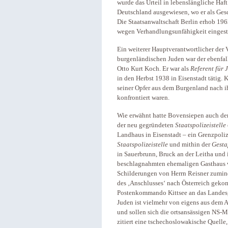
wurde das Urteil in lebenslängliche Ha
Deutschland ausgewiesen, wo er als Gesc
Die Staatsanwaltschaft Berlin erhob 19
wegen Verhandlungsunfähigkeit eingestel
Ein weiterer Hauptverantwortlicher de
burgenländischen Juden war der ebenfa
Otto Kurt Koch. Er war als
Referent fü
in den Herbst 1938 in Eisenstadt tätig. 
seiner Opfer aus dem Burgenland nach 
konfrontiert waren.
Wie erwähnt hatte Bovensiepen auch den
der neu gegründeten
Staatspolizeistelle
Landhaus in Eisenstadt – ein Grenzpoli
Staatspolizeistelle
und mithin der
Gest
in Sauerbrunn, Bruck an der Leitha und i
beschlagnahmten ehemaligen Gasthaus v
Schilderungen von Herrn Reisner zumind
des ‚Anschlusses‘ nach Österreich geko
Postenkommando Kittsee an das Landesge
Juden ist vielmehr von eigens aus dem
und sollen sich die ortsansässigen NS-M
zitiert eine tschechoslowakische Quelle