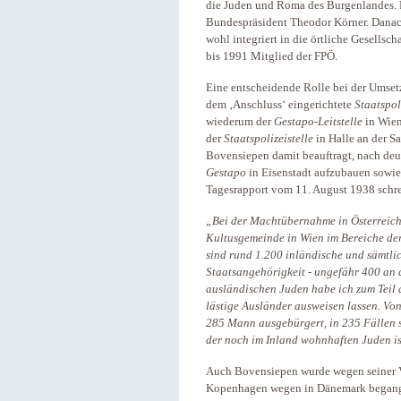
die Juden und Roma des Burgenlandes. 
Bundespräsident Theodor Körner. Danach
wohl integriert in die örtliche Gesells
bis 1991 Mitglied der FPÖ.
Eine entscheidende Rolle bei der Umsetz
dem ‚Anschluss‘ eingerichtete
Staatspol
wiederum der
Gestapo-Leitstelle
in Wien
der
Staatspolizeistelle
in Halle an der S
Bovensiepen damit beauftragt, nach de
Gestapo
in Eisenstadt aufzubauen sowie 
Tagesrapport vom 11. August 1938 schre
„Bei der Machtübernahme in Österreich
Kultusgemeinde in Wien im Bereiche der 
sind rund 1.200 inländische und sämtli
Staatsangehörigkeit - ungefähr 400
an 
ausländischen Juden habe ich zum Teil
lästige Ausländer ausweisen lassen. V
285 Mann ausgebürgert, in 235 Fällen
der noch im Inland wohnhaften Juden i
Auch Bovensiepen wurde wegen seiner V
Kopenhagen wegen in Dänemark begangen