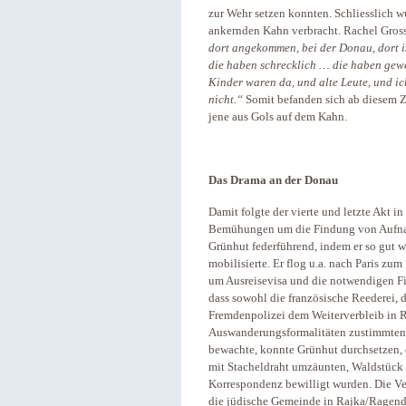
zur Wehr setzen konnten. Schliesslich w
ankernden Kahn verbracht. Rachel Gross
dort angekommen, bei der Donau, dort i
die haben schrecklich … die haben gew
Kinder waren da, und alte Leute, und ic
nicht.“
Somit befanden sich ab diesem Z
jene aus Gols auf dem Kahn.
Das Drama an der Donau
Damit folgte der vierte und letzte Akt i
Bemühungen um die Findung von Aufnah
Grünhut federführend, indem er so gut w
mobilisierte. Er flog u.a. nach Paris zu
um Ausreisevisa und die notwendigen Fin
dass sowohl die französische Reederei, d
Fremdenpolizei dem Weiterverbleib in R
Auswanderungsformalitäten zustimmten.
bewachte, konnte Grünhut durchsetzen, d
mit Stacheldraht umzäunten, Waldstück
Korrespondenz bewilligt wurden. Die Ve
die jüdische Gemeinde in Rajka/Ragendor