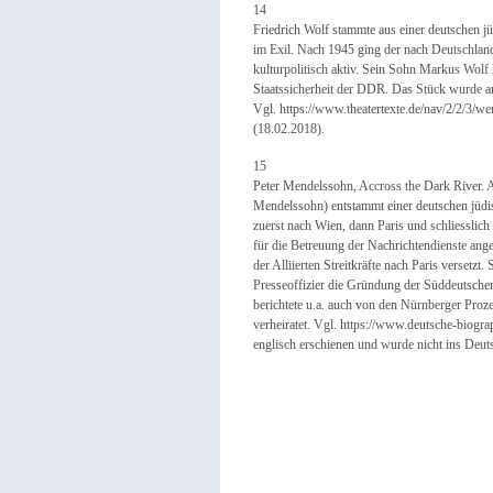
14
Friedrich Wolf stammte aus einer deutschen j
im Exil. Nach 1945 ging der nach Deutschland
kulturpolitisch aktiv. Sein Sohn Markus Wolf 
Staatssicherheit der DDR. Das Stück wurde a
Vgl. https://www.theatertexte.de/nav/2/2/3
(18.02.2018).
15
Peter Mendelssohn, Accross the Dark River.
Mendelssohn) entstammt einer deutschen jüdis
zuerst nach Wien, dann Paris und schliesslic
für die Betreuung der Nachrichtendienste ange
der Alliierten Streitkräfte nach Paris versetzt.
Presseoffizier die Gründung der Süddeutschen
berichtete u.a. auch von den Nürnberger Proze
verheiratet. Vgl. https://www.deutsche-biogr
englisch erschienen und wurde nicht ins Deuts