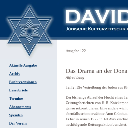
Ausgabe 122
Aktuelle Ausgabe
Das Drama an der Dona
Archiv
Alfred Lang
Buchrezensionen
Teil 2: Die Vertreibung der Juden aus Ki
Leserbriefe
Der bisherige Ablauf der Flucht eines Tei
Termine
Zeitungsberichten von H. R. Knickerpoc
Abonnements
genau rekonstruieren. Eine andere wichti
ebenfalls schon erwähnte Áron Grünhut.
Spenden
Er hat in seinen 1972 in Tel Aviv ­ersch
Der Verein
nachfolgende Rettungsaktion berichtet, a