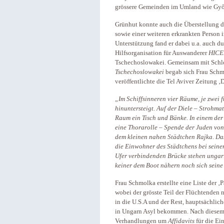
grössere Gemeinden im Umland wie Győ
Grünhut konnte auch die Überstellung de
sowie einer weiteren erkrankten Person i
Unterstützung fand er dabei u.a. auch d
Hilfsorganisation für Auswanderer
HIC
Tschechoslowakei. Gemeinsam mit Schl
Tschechoslowakei
begab sich Frau Schmo
veröffentlichte die Tel Aviver Zeitung ‚
„Im Schiffsinneren vier Räume, je zwei 
hinuntersteigt. Auf der Diele – Strohma
Raum ein Tisch und Bänke. In einem der
eine Thorarolle – Spende der Juden von
dem kleinen nahen Städtchen Rajka. Das
die Einwohner des Städtchens bei seiner
Ufer verbindenden Brücke stehen ungar
keiner dem Boot nähern noch sich seine
Frau Schmolka erstellte eine Liste der 
wobei der grösste Teil der Flüchtenden 
in die U.S.A und der Rest, hauptsächlich
in Ungarn Asyl bekommen. Nach diesem
Verhandlungen um
Affidavits
für die Ein