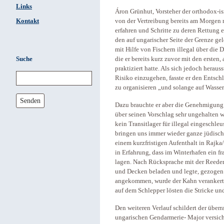
Links
Áron Grünhut, Vorsteher der orthodox-is
Kontakt
von der Vertreibung bereits am Morgen 
erfahren und Schritte zu deren Rettung ei
den auf ungarischer Seite der Grenze ge
mit Hilfe von Fischern illegal über die
Suche
die er bereits kurz zuvor mit den erste
praktiziert hatte. Als sich jedoch herauss
Risiko einzugehen, fasste er den Entschl
zu organisieren „und solange auf Wasser 
Senden
Dazu brauchte er aber die Genehmigung
über seinen Vorschlag sehr ungehalten w
kein Transitlager für illegal eingeschle
bringen uns immer wieder ganze jüdische 
einem kurzfristigen Aufenthalt in Rajka
in Erfahrung, dass im Winterhafen ein f
lagen. Nach Rücksprache mit der Reeder
und Decken beladen und legte, gezogen 
angekommen, wurde der Kahn verankert.
auf dem Schlepper lösten die Stricke u
Den weiteren Verlauf schildert der überr
ungarischen Gendarmerie- Major versiche