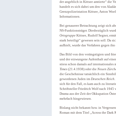
der angeblich in Kittsee amtierte“ die V
handelt es sich dabei um den von Alad
Grenzpolizeistation Kittsee, Anton Woel
Informationen.
Bei genauerer Betrachtung zeigt sich ab
NS-Funktionsträger. Diesbezüglich wur
Ortsgruppe
Kittsee, Rudolf Segner, ermit
stark beteiligt“ gewesen sein soll. Da s
aufhielt, wurde das Verfahren gegen ihn 
Das Bild von den verängstigten und frie
und der erzwungene Aufenthalt auf ein
stiess schon damals auf internationales 
Times
(21.4.1938) oder die
Neuen Zürche
die Geschehnisse tatsächlich ein Sinnbil
gewordenen Juden im
Deutschen Reich.
sich für den Fall, es kam auch zu litera
Schriftsteller Friedrich Wolf nach 1945 
Drama aus der Zeit der Okkupation Österr
mehrfach hingewiesen.
Bislang nicht bekannt bzw. in Vergessen
Roman mit dem Titel „Across the Dark Riv