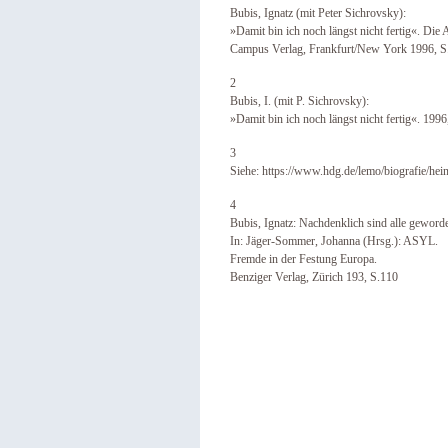
Bubis, Ignatz (mit Peter Sichrovsky):
»Damit bin ich noch längst nicht fertig«. Die 
Campus Verlag, Frankfurt/New York 1996, S
2
Bubis, I. (mit P. Sichrovsky):
»Damit bin ich noch längst nicht fertig«. 1996,
3
Siehe: https://www.hdg.de/lemo/biografie/hein
4
Bubis, Ignatz: Nachdenklich sind alle geword
In: Jäger-Sommer, Johanna (Hrsg.): ASYL.
Fremde in der Festung Europa.
Benziger Verlag, Zürich 193, S.110