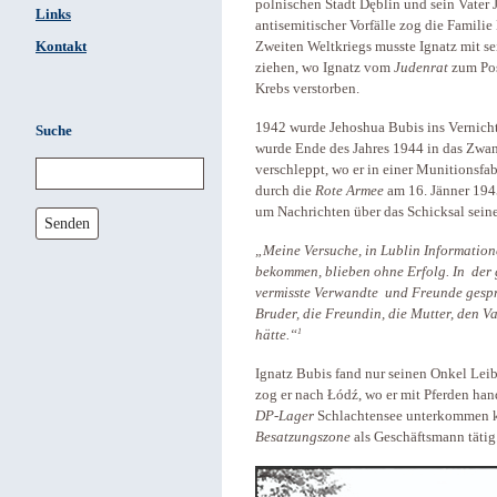
polnischen Stadt Dęblin und sein Vater
Links
antisemitischer Vorfälle zog die Famil
Kontakt
Zweiten Weltkriegs musste Ignatz mit se
ziehen, wo Ignatz vom
Judenrat
zum Pos
Krebs verstorben.
1942 wurde Jehoshua Bubis ins Vernicht
Suche
wurde Ende des Jahres 1944 in das Zwan
verschleppt, wo er in einer Munitionsfa
durch die
Rote Armee
am 16. Jänner 194
um Nachrichten über das Schicksal sein
Senden
„Meine Versuche, in Lublin Information
bekommen, blieben ohne Erfolg. In der 
vermisste Verwandte und Freunde gesproc
Bruder, die Freundin, die Mutter, den 
1
hätte.“
Ignatz Bubis fand nur seinen Onkel Leib
zog er nach Łódź, wo er mit Pferden hand
DP-Lager
Schlachtensee unterkommen ko
Besatzungszone
als Geschäftsmann tätig