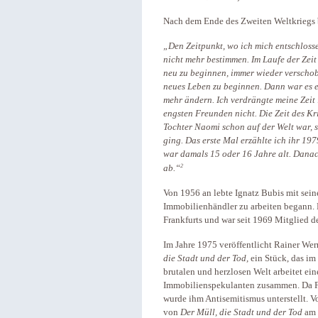
Nach dem Ende des Zweiten Weltkriegs b
„Den Zeitpunkt, wo ich mich entschlosse
nicht mehr bestimmen. Im Laufe der Zeit
neu zu beginnen, immer wieder verschoben.
neues Leben zu beginnen. Dann war es eb
mehr ändern. Ich verdrängte meine Zeit 
engsten Freunden nicht. Die Zeit des Kri
Tochter Naomi schon auf der Welt war,
ging. Das erste Mal erzählte ich ihr 197
war damals 15 oder 16 Jahre alt. Dana
2
ab.“
Von 1956 an lebte Ignatz Bubis mit seine
Immobilienhändler zu arbeiten begann. 
Frankfurts und war seit 1969 Mitglied d
Im Jahre 1975 veröffentlicht Rainer We
die Stadt und der Tod,
ein Stück, das im 
brutalen und herzlosen Welt arbeitet ei
Immobilienspekulanten zusammen. Da Fa
wurde ihm Antisemitismus unterstellt. V
von
Der Müll, die Stadt und der Tod
am