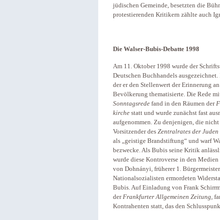
jüdischen Gemeinde, besetzten die Bühn
protestierenden Kritikern zählte auch Ig
Die Walser-Bubis-Debatte 1998
Am 11. Oktober 1998 wurde der Schrifts
Deutschen Buchhandels ausgezeichnet. I
der er den Stellenwert der Erinnerung a
Bevölkerung thematisierte. Die Rede mi
Sonntagsrede
fand in den Räumen der
F
kirche
statt und wurde zunächst fast au
aufgenommen. Zu denjenigen, die nicht 
Vorsitzender des
Zentralrates der Juden
als „geistige Brandstiftung“ und warf Wa
bezwecke. Als Bubis seine Kritik anläs
wurde diese Kontroverse in den Medien ve
von Dohnányi, früherer 1. Bürgermeist
Nationalsozialisten ermordeten Widerst
Bubis. Auf Einladung von Frank Schirr
der
Frankfurter Allgemeinen Zeitung,
fa
Kontrahenten statt, das den Schlusspunk