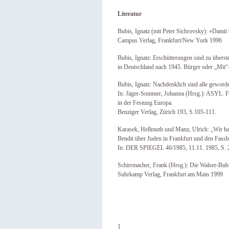
Literatur
Bubis, Ignatz (mit Peter Sichrovsky): »Damit b
Campus Verlag, Frankfurt/New York 1996
Bubis, Ignatz: Erschütterungen sind zu übers
in Deutschland nach 1945. Bürger oder „Mit
Bubis, Ignatz: Nachdenklich sind alle geword
In: Jäger-Sommer, Johanna (Hrsg.): ASYL. 
in der Festung Europa.
Benziger Verlag, Zürich 193, S.105-111.
Karasek, Hellmuth und Manz, Ulrich: „Wir ha
Bendit über Juden in Frankfurt und den Fassbi
In: DER SPIEGEL 46/1985, 11.11. 1985, S. 
Schirrmacher, Frank (Hrsg.): Die Walser-Bub
Suhrkamp Verlag, Frankfurt am Main 1999
1