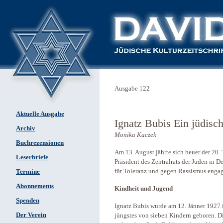
Ausgabe 122
Aktuelle Ausgabe
Ignatz Bubis Ein jüdisc
Archiv
Monika Kaczek
Buchrezensionen
Am 13. August jährte sich heuer der 20. 
Leserbriefe
Präsident des Zentralrats der Juden in D
für Toleranz und gegen Rassismus engag
Termine
Abonnements
Kindheit und Jugend
Spenden
Ignatz Bubis wurde am 12. Jänner 1927 
Der Verein
jüngstes von sieben Kindern geboren. D