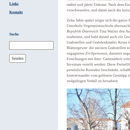
Links
mähte und jätete Unkraut. Nach dem End
verschwunden, und damit auch die kurzze
Kontakt
Zehn Jahre später zeigte sich der ganze 
Unterholz-Vegetationsschicht überwucher
Republik Österreich
Tina Walzer den Auf
Suche
erarbeiten, und bald darauf auch ein Ge
Grabstellen und Grabdenkmäler. Keine l
Blättergewirr die meisten Grabstellen n
engagierter Zivilpersonen, darunter sog
Senden
Forschungen mit ihrer Gartenarbeit vol
Inventare erstellt werden. Diese Freiwill
persönliche Kontakte beschränkt, schaff
hintereinander vom gröbsten Gestrüpp z
endgültigen Verfall zu bewahren.