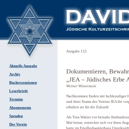
Ausgabe 122
Aktuelle Ausgabe
Dokumentieren, Bewahre
Archiv
„JEA – Jüdisches Erbe Au
Buchrezensionen
Werner Winterstein
Leserbriefe
Nachkommen finden mit fach­kundiger Hi
Termine
und ihres Teams des Vereins JEA die ver
erhalten sie für die Zukunft.
Abonnements
Spenden
Als Tina Walzer vor beinahe fünfundzwa
Mal betrat, erstreckte sich vor ihren A
Der Verein
hatte im Friedhofswärterhaus Unterkunf