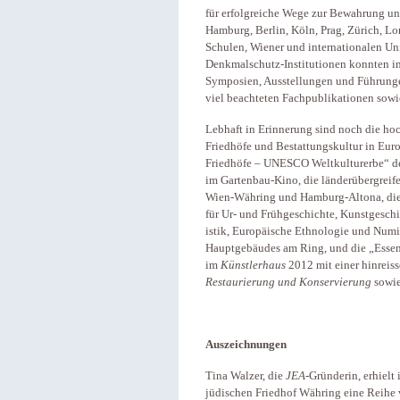
für erfolgreiche Wege zur Bewahrung un
Hamburg, Berlin, Köln, Prag, Zürich, L
Schulen, Wiener und internationalen Un
Denkmalschutz-Institutionen konnten im
Symposien, Ausstellungen und Führungen
viel beachteten Fachpublikationen sow
Lebhaft in Erinnerung sind noch die ho
Friedhöfe und Bestattungskultur in Eur
Friedhöfe – UNESCO Weltkulturerbe“ d
im Gartenbau-Kino, die länderübergreif
Wien-Währing und Hamburg-Altona, die g
für Ur- und Frühgeschichte, Kunstgeschi
istik, Europäische Ethnologie und Numi
Hauptgebäudes am Ring, und die „Essen
im
Künstlerhaus
2012 mit einer hinreiss
Restaurierung und Konservierung
sowi
Auszeichnungen
Tina Walzer, die
JEA
-Gründerin, erhielt
jüdischen Friedhof Währing eine Reihe