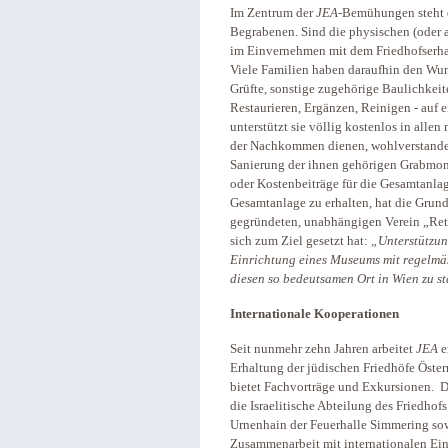
Im Zentrum der
JEA
-Bemühungen steht 
Begrabenen. Sind die physischen (oder a
im Einvernehmen mit dem Friedhofserhal
Viele Familien haben daraufhin den Wun
Grüfte, sonstige zugehörige Baulichkeit
Restaurieren, Ergänzen, Reinigen - auf e
unterstützt sie völlig kostenlos in all
der Nachkommen dienen, wohlverstanden
Sanierung der ihnen gehörigen Grabmon
oder Kostenbeiträge für die Gesamtanlag
Gesamtanlage zu erhalten, hat die Grun
gegründeten, unabhängigen Verein „Rett
sich zum Ziel gesetzt hat:
„Unterstützun
Einrichtung eines Museums mit regelmäs
diesen so bedeutsamen Ort in Wien zu st
Internationale Kooperationen
Seit nunmehr zehn Jahren arbeitet
JEA
e
Erhaltung der jüdischen Friedhöfe Öste
bietet Fachvorträge und Exkursionen. 
die Israelitische Abteilung des Friedhof
Urnenhain der Feuerhalle Simmering sowi
Zusammenarbeit mit internationalen Ein