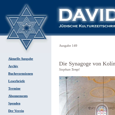
Ausgabe 149
Aktuelle Ausgabe
Die Synagoge von Kolín
Archiv
Stephan Templ
Buchrezensionen
Leserbriefe
Termine
Abonnements
Spenden
Der Verein