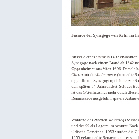
Fassade der Syna­goge von Kolín im In
Anstelle eines erstmals 1402 erwähnten
Synagoge nach einem Brand ab 1642 neu
Oppenheimer
aus Wien 1696. Damals be
Ghetto
mit der
Judengasse
(­heute­ die 
eigentlichen Synagogengebäude, zur Stra
dem späten 14. Jahrhundert. Seit der Ba
ist das G‘tteshaus nur mehr durch diese
Renaissance ausgeführt, spätere Anbaut
Während des
Zweiten Weltkriegs
wurde d
und der
SS
als Lagerraum benutzt. Nach 
jüdische Gemeinde, 1953 wurden die G‘t
1955 gelangte die Synagoge unter staat