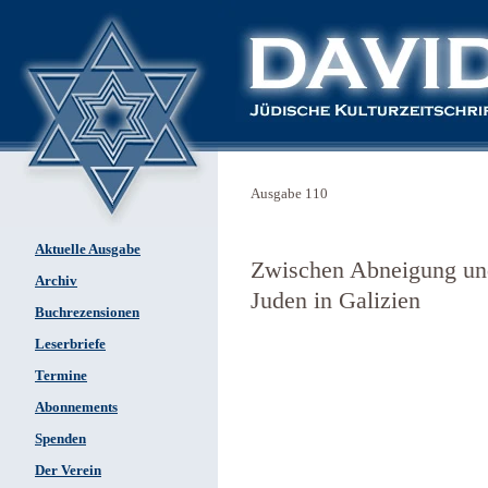
Ausgabe 110
Aktuelle Ausgabe
Zwischen Abneigung und
Archiv
Juden in Galizien
Buchrezensionen
Leserbriefe
Termine
Abonnements
Spenden
Der Verein