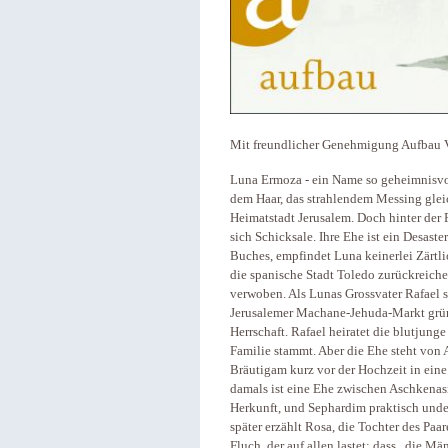
Mit freundlicher Genehmigung Aufbau V
Luna Ermoza - ein Name so geheimnisvo
dem Haar, das strahlendem Messing gleic
Heimatstadt Jerusalem. Doch hinter der 
sich Schicksale. Ihre Ehe ist ein Desaste
Buches, empfindet Luna keinerlei Zärtli
die spanische Stadt Toledo zurückreichen
verwoben. Als Lunas Grossvater Rafael 
Jerusalemer Machane-Jehuda-Markt gründ
Herrschaft. Rafael heiratet die blutjung
Familie stammt. Aber die Ehe steht von 
Bräutigam kurz vor der Hochzeit in eine
damals ist eine Ehe zwischen Aschkenas
Herkunft, und Sephardim praktisch unde
später erzählt Rosa, die Tochter des Paa
Fluch, der auf allen lastet: dass „die 