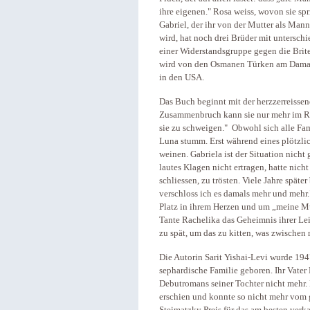
ihre eigenen." Rosa weiss, wovon sie spr
Gabriel, der ihr von der Mutter als Man
wird, hat noch drei Brüder mit unterschi
einer Widerstandsgruppe gegen die Brit
wird von den Osmanen Türken am Damask
in den USA.
Das Buch beginnt mit der herzzerreisse
Zusammenbruch kann sie nur mehr im Rol
sie zu schweigen." Obwohl sich alle Fa
Luna stumm. Erst während eines plötzlic
weinen. Gabriela ist der Situation nicht
lautes Klagen nicht ertragen, hatte nich
schliessen, zu trösten. Viele Jahre spät
verschloss ich es damals mehr und mehr.
Platz in ihrem Herzen und um „meine Mu
Tante Rachelika das Geheimnis ihrer Lei
zu spät, um das zu kitten, was zwischen
Die Autorin Sarit Yishai-Levi wurde 194
sephardische Familie geboren. Ihr Vater 
Debutromans seiner Tochter nicht mehr. 
erschien und konnte so nicht mehr vom 