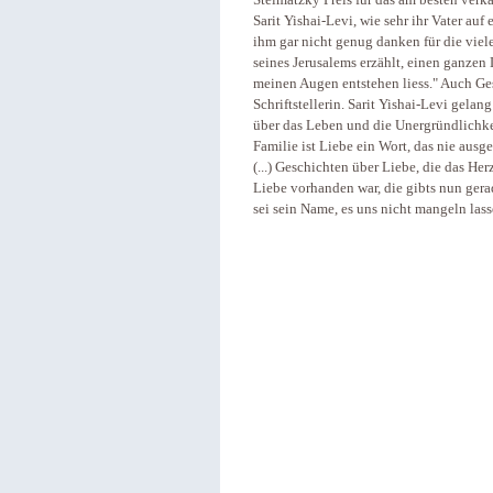
Steimatzky Preis für das am besten verk
Sarit Yishai-Levi, wie sehr ihr Vater au
ihm gar nicht genug danken für die viele
seines Jerusalems erzählt, einen ganze
meinen Augen entstehen liess." Auch Ges
Schriftstellerin. Sarit Yishai-Levi gela
über das Leben und die Unergründlichkei
Familie ist Liebe ein Wort, das nie aus
(...) Geschichten über Liebe, die das He
Liebe vorhanden war, die gibts nun gerad
sei sein Name, es uns nicht mangeln lass