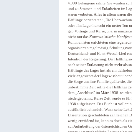
4.000 Gefangene zählte. Sie wurden zu 
und zu Strassen- und Erdarbeiten im La
waren verboten. Alles in allem waren di
Häftlinge berichteten: „Die Überwachun
oder „Im Lager herrscht ein netter Ton u
gab Vorträge und Kurse, u. a. in marxist
nicht nur das
Kommunistische Manifest
Kommunisten errichteten eine regelrecht
organisierten regelmässig Schulungsvor
Deutschland- und Horst-Wessel-Lied end
Intention der Regierung. Der Häftling s
nach seiner Entlassung nicht mehr als 
Häftlinge das Lager fast als ein „Erhol
viele angesichts der Ungewissheit über 
die Sorge um ihre Familie quälte sie, di
unbestimmte Zeit sollte die Häftlinge z
dem „Anschluss" im März 1938 wurden al
niedergebrannt. Kurze Zeit wurde es für
1938 aufgelassen. Das Buch ist voller int
ausführlich behandelt. Wenn seine Lektür
Dissertation geschuldeten zahlreichen D
wenig ermüdend ist, kann es doch als ein
zur Aufarbeitung der österreichischen Ge
grosse wissenschaftliche Leistung bewer