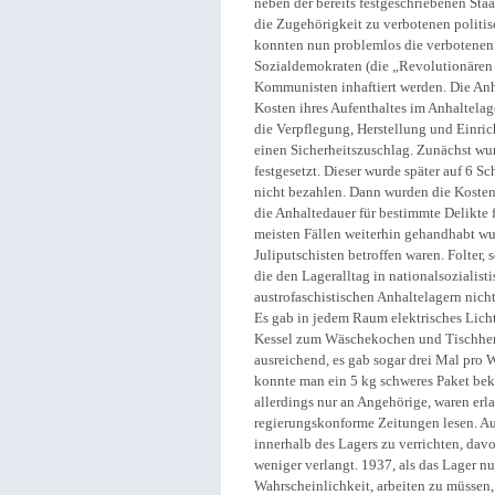
neben der bereits festgeschriebenen Sta
die Zugehörigkeit zu verbotenen politi
konnten nun problemlos die verbotenen 
Sozialdemokraten (die „Revolutionären 
Kommunisten inhaftiert werden. Die Anhal
Kosten ihres Aufenthaltes im Anhaltela
die Verpflegung, Herstellung und Einr
einen Sicherheitszuschlag. Zunächst wur
festgesetzt. Dieser wurde später auf 6 S
nicht bezahlen. Dann wurden die Kosten 
die Anhaltedauer für bestimmte Delikte f
meisten Fällen weiterhin gehandhabt w
Juliputschisten betroffen waren. Folter
die den Lageralltag in nationalsozialist
austrofaschistischen Anhaltelagern nich
Es gab in jedem Raum elektrisches Lich
Kessel zum Wäschekochen und Tischherd
ausreichend, es gab sogar drei Mal pro 
konnte man ein 5 kg schweres Paket be
allerdings nur an Angehörige, waren erl
regierungskonforme Zeitungen lesen. Au
innerhalb des Lagers zu verrichten, d
weniger verlangt. 1937, als das Lager nu
Wahrscheinlichkeit, arbeiten zu müssen,