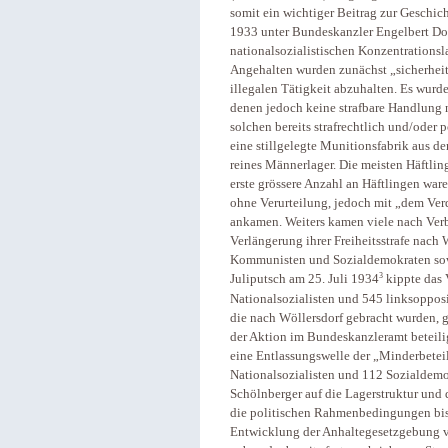
somit ein wichtiger Beitrag zur Geschic
1933 unter Bundeskanzler Engelbert Doll
nationalsozialistischen Konzentrationsl
Angehalten wurden zunächst „sicherheits
illegalen Tätigkeit abzuhalten. Es wurde
denen jedoch keine strafbare Handlung 
solchen bereits strafrechtlich und/oder 
eine stillgelegte Munitionsfabrik aus de
reines Männerlager. Die meisten Häftlin
erste grössere Anzahl an Häftlingen wa
ohne Verurteilung, jedoch mit „dem Ver
ankamen. Weiters kamen viele nach Verbü
Verlängerung ihrer Freiheitsstrafe nach
Kommunisten und Sozialdemokraten sowi
3
Juliputsch am 25. Juli 1934
kippte das 
Nationalsozialisten und 545 linksopposit
die nach Wöllersdorf gebracht wurden, g
der Aktion im Bundeskanzleramt beteil
eine Entlassungswelle der „Minderbetei
Nationalsozialisten und 112 Sozialdem
Schölnberger auf die Lagerstruktur und d
die politischen Rahmenbedingungen bis 
Entwicklung der Anhaltegesetzgebung v