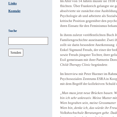
Im Alter von 14 Jahren musste sie 1938 v
Links
flüchten. Über Frankreich gelangte sie 
Kontakt
absolvierte sie zunächst eine Ausbildung
Psychologie ab und arbeitete als Sozialw
kritische Position gegenüber den psych
ihren Einsatz für den Feminismus bekan
Suche
In ihrem zuletzt veröffentlichten Buch
I
Familiengeschichte auseinander. Zwei 
zollt sie darin besondere Anerkennung: 
Enkel Sigmund Freuds, der einer der bed
Senden
sowie Freuds jüngster Tochter, ihrer ge
Exil gemeinsam mit ihrer Partnerin Dor
Child-Therapy Clinic
begründete.
Im Interview mit Peter Huemer im Rahm
Psychosozialen Zentrums ESRA in Koope
mit dem Begriff der kollektiven Schuld
„Man muss jetzt neue Brücken bauen. We
bin ich sehr unkreativ. Meine Mutter mi
Wien begraben sein, meine Grossmutter i
Wien bin, denke ich, das würde ihr Freu
Volkshochschule Beratungen gebe. Dadu