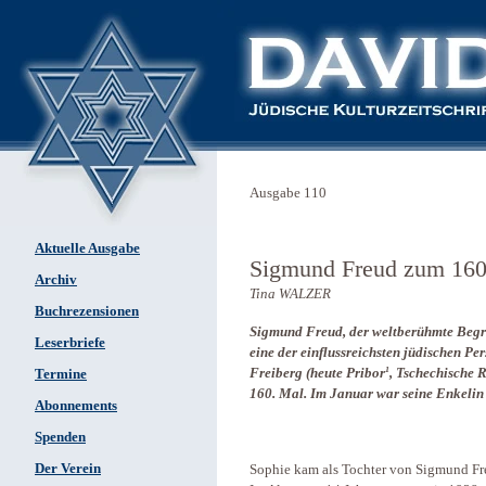
Ausgabe 110
Aktuelle Ausgabe
Sigmund Freud zum 160
Archiv
Tina WALZER
Buchrezensionen
Sigmund Freud, der weltberühmte Begrü
Leserbriefe
eine der einflussreichsten jüdischen P
1
Freiberg (heute Pribor
, Tschechische 
Termine
160. Mal. Im Januar war seine Enkelin
Abonnements
Spenden
Der Verein
Sophie kam als Tochter von Sigmund Fre