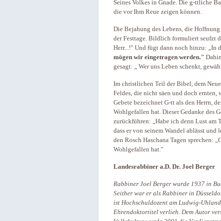
Seines Volkes in Gnade. Die g-ttliche Bar
die vor Ihm Reue zeigen können.
Die Bejahung des Lebens, die Hoffnung a
der Festtage. Bildlich formuliert seufzt
Herr...!" Und fügt dann noch hinzu: „In
mögen wir eingetragen werden
.
"
Dahin
gesagt: „ Wer uns Leben schenkt, gewä
Im christlichen Teil der Bibel, dem Ne
Feldes, die nicht säen und doch ernten, w
Gebete bezeichnet G-tt als den Herrn, 
Wohlgefallen hat. Dieser Gedanke des Ge
zurückführen: „Habe ich denn Lust am Tod
dass er von seinem Wandel ablässt und l
den Rosch Haschana Tagen sprechen: „G
Wohlgefallen hat."
Landesrabbiner a.D. Dr. Joel Berger
Rabbiner Joel Berger wurde 1937 in Bu
Seither war er als Rabbiner in Düsseldo
ist Hochschuldozent am Ludwig-Uhland-I
Ehrendoktortitel verlieh. Dem Autor ve