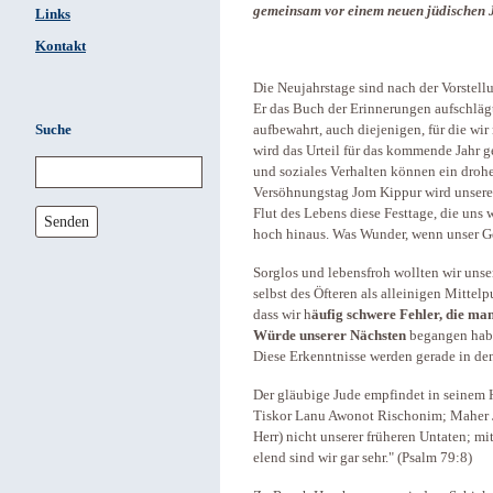
gemeinsam vor einem neuen jüdischen 
Links
Kontakt
Die Neujahrstage sind nach der Vorstell
Er das Buch der Erinnerungen aufschläg
Suche
aufbewahrt, auch diejenigen, für die wi
wird das Urteil für das kommende Jahr g
und soziales Verhalten können ein dro
Versöhnungstag Jom Kippur wird unserem
Flut des Lebens diese Festtage, die un
Senden
hoch hinaus. Was Wunder, wenn unser 
Sorglos und lebensfroh wollten wir unse
selbst des Öfteren als alleinigen Mitte
dass wir h
äufig schwere Fehler, die ma
Würde unserer Nächsten
begangen haben
Diese Erkenntnisse werden gerade in de
Der gläubige Jude empfindet in seinem 
Tiskor Lanu Awonot Rischonim; Maher
Herr) nicht unserer früheren Untaten; 
elend sind wir gar sehr." (Psalm 79:8)