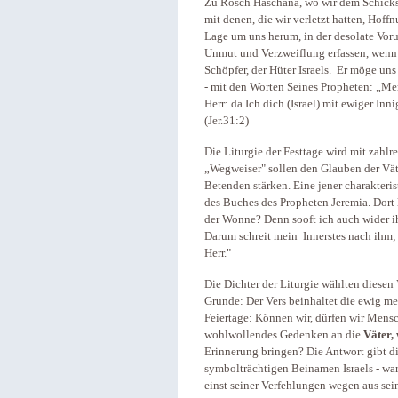
Zu Rosch Haschana, wo wir dem Schicksa
mit denen, die wir verletzt hatten, Hof
Lage um uns herum, in der desolate Voru
Unmut und Verzweiflung erfassen, wenn d
Schöpfer, der Hüter Israels. Er möge un
- mit den Worten Seines Propheten: „Mer
Herr: da Ich dich (Israel) mit ewiger Inn
(Jer.31:2)
Die Liturgie der Festtage wird mit zahlr
„Wegweiser" sollen den Glauben der Vät
Betenden stärken. Eine jener charakteris
des Buches des Propheten Jeremia. Dort l
der Wonne? Denn sooft ich auch wider i
Darum schreit mein Innerstes nach ihm; I
Herr."
Die Dichter der Liturgie wählten diese
Grunde: Der Vers beinhaltet die ewig me
Feiertage: Können wir, dürfen wir Mensc
wohlwollendes Gedenken an die
Väter,
Erinnerung bringen? Die Antwort gibt di
symbolträchtigen Beinamen Israels - war
einst seiner Verfehlungen wegen aus sei