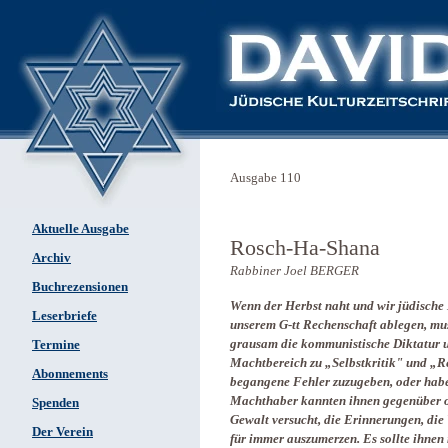
Ausgabe 110
Aktuelle Ausgabe
Rosch-Ha-Shana
Archiv
Rabbiner Joel BERGER
Buchrezensionen
Wenn der Herbst naht und wir jüdische
Leserbriefe
unserem G-tt Rechenschaft ablegen, mus
grausam die kommunistische Diktatur u
Termine
Machtbereich zu „Selbstkritik" und „R
Abonnements
begangene Fehler zuzugeben, oder haben 
Machthaber kannten ihnen gegenüber of
Spenden
Gewalt versucht, die Erinnerungen, die
Der Verein
für immer auszumerzen. Es sollte ihnen 