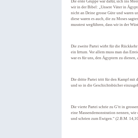
Die erste Gruppe war dafür, sich ins Meer 
wir in der Bibel: „Unsere Väter in Ägyp
nicht an Deine grosse Güte und waren u
diese waren es auch, die zu Moses sagte
musstest wegführen, dass wir in der Wüs
Die zweite Partei wirbt für die Rückkeh
ein Irrtum. Vor allem muss man das Erre
war es für uns, den Ägyptern zu dienen, 
Die dritte Partei tritt für den Kampf mi
und so in die Geschichtsbücher einzuge
Die vierte Partei schrie zu G’tt in gros
eine Massendemonstration nennen, wie es 
und schrien zum Ewigen.“ (2.B.M. 14,10