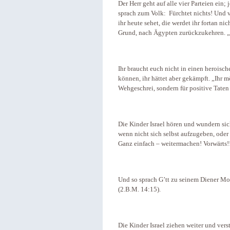
Der Herr geht auf alle vier Parteien ei
sprach zum Volk: Fürchtet nichts! Und v
ihr heute sehet, die werdet ihr fortan ni
Grund, nach Ägypten zurückzukehren. „D
Ihr braucht euch nicht in einen heroisc
können, ihr hättet aber gekämpft. „Ihr mö
Wehgeschrei, sondern für positive Taten
Die Kinder Israel hören und wundern sic
wenn nicht sich selbst aufzugeben, oder
Ganz einfach – weitermachen! Vorwärts!
Und so sprach G’tt zu seinem Diener Mos
(2.B.M. 14:15).
Die Kinder Israel ziehen weiter und ver