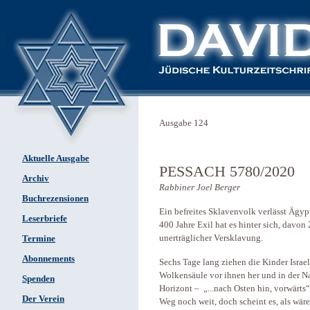
Ausgabe 124
Aktuelle Ausgabe
PESSACH 5780/2020
Archiv
Rabbiner Joel Berger
Buchrezensionen
Ein befreites Sklavenvolk verlässt Ägyp
Leserbriefe
400 Jahre Exil hat es hinter sich, davon 
unerträglicher Versklavung.
Termine
Abonnements
Sechs Tage lang ziehen die Kinder Israe
Wolkensäule vor ihnen her und in der N
Spenden
Horizont – „...nach Osten hin, vorwärts“
Der Verein
Weg noch weit, doch scheint es, als wäre