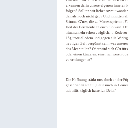
Und auch wir stehen so oft vor den vier
erkennen darin unsere eigenen inneren Kon
folgen? Sollten wir lieber soweit wander
damals noch nicht gab? Und inmitten al
Stimme G’ttes, die zu Moses spricht: „Für
Heil der Herr heute an euch tun wird. Den
nimmermehr sehen ewiglich… Rede zu den
15), trotz alledem und gegen alle Widrig
heutigen Zeit vergönnt sein, was unsere
das Meer teilen? Oder wird sich G’tt fü
oder einen kürzeren, einen schweren ode
verschlungenen?
Die Hoffnung stärkt uns, doch an der Fü
geschrieben steht: „Leite mich in Deine
mir hilft; täglich harre ich Dein.“