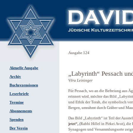
Ausgabe 124
Aktuelle Ausgabe
„Labyrinth“ Pessach un
Archiv
Věra Leininger
Buchrezensionen
Für Pessach, wo an die Befreiung aus Ä
Leserbriefe
erinnert wird, möchte das Bild „Labyri
und Ethik der Torah, die symbolisch ve
Termine
Bergen, umrahmt durch Gräber und Maue
Abonnements
Das Bild „Labyrinth“ ist Teil der Ausste
Spenden
jetzt“,
(Rabbi Hillel in Pirkei Avot), die
Der Verein
Synagogen und Versammlungsorte zeigt