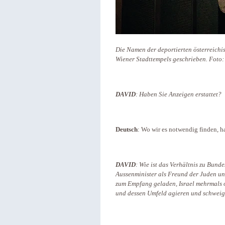
Die Namen der deportierten österreichi
Wiener Stadttempels geschrieben. Foto:
DAVID
: Haben Sie Anzeigen erstattet?
Deutsch
: Wo wir es notwendig finden, h
DAVID
: Wie ist das Verhältnis zu Bund
Aussenminister als Freund der Juden un
zum Empfang geladen, Israel mehrmals of
und dessen Umfeld agieren und schweigt