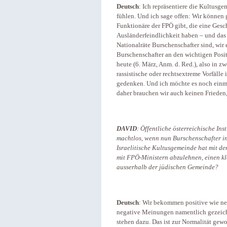
Deutsch
: Ich repräsentiere die Kultusg
fühlen. Und ich sage offen: Wir könne
Funktionäre der FPÖ gibt, die eine Gesc
Ausländerfeindlichkeit haben – und das n
Nationalräte Burschenschafter sind, wir
Burschenschafter an den wichtigen Posit
heute (6. März, Anm. d. Red.), also in 
rassistische oder rechtsextreme Vorfälle
gedenken. Und ich möchte es noch einma
daher brauchen wir auch keinen Frieden,
DAVID
: Öffentliche österreichische In
machtlos, wenn nun Burschenschafter in
Israelitische Kultusgemeinde hat mit d
mit FPÖ-Ministern abzulehnen, einen kl
ausserhalb der jüdischen Gemeinde?
Deutsch
: Wir bekommen positive wie ne
negative Meinungen namentlich gezeichne
stehen dazu. Das ist zur Normalität gewo