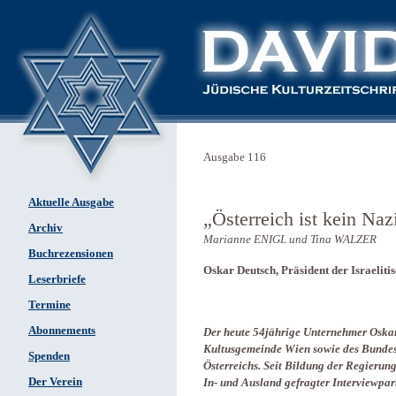
Ausgabe 116
Aktuelle Ausgabe
„Österreich ist kein Na
Archiv
Marianne ENIGL und Tina WALZER
Buchrezensionen
Oskar Deutsch, Präsident der Israeli
Leserbriefe
Termine
Abonnements
Der heute 54jährige Unternehmer Oskar O
Kultusgemeinde Wien sowie des Bundes
Spenden
Österreichs. Seit Bildung der Regieru
Der Verein
In- und Ausland gefragter Interviewpar