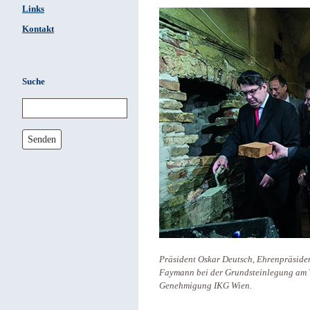
Links
Kontakt
Suche
Senden
Präsident Oskar Deutsch, Ehrenpräside
Faymann bei der Grundsteinlegung am W
Genehmigung IKG Wien.