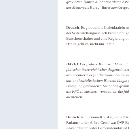
gravierten Namen aller ermordeten öste
des Memorials Kurt J. Tutter zum Gespr
Deutsch
: Es gibt bereits Gedenktafeln 
der Seitenstettengasse. Ich kann nicht g
Burschenschafter und eine Regierung oh
Darum geht es, nicht um Tafeln.
DAVID
: Der frühere Kultusrat Martin E
jüdischer österreichischer Abgeordneter
argumentierte er für die Koalition mit d
nationalsozialistischen Wurzeln längst
Bewegung geworden“. Sie haben geantw
die FPÖ zu kaschern versuchten, die jü
ausstellen.
Deutsch
: Nun, Bruno Kreisky, Stella Kl
Parlamentarier, Alfred Gerstl war ÖVP-B
Abgeordneter. Jedes Gemeindemitglied k