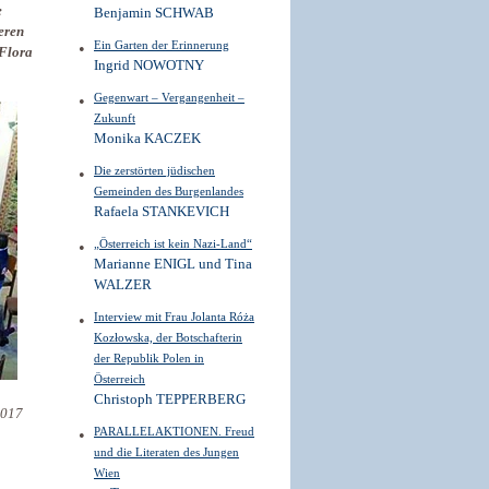
e
Benjamin SCHWAB
eren
Ein Garten der Erinnerung
 Flora
Ingrid NOWOTNY
Gegenwart – Vergangenheit –
Zukunft
Monika KACZEK
Die zerstörten jüdischen
Gemeinden des Burgenlandes
Rafaela STANKEVICH
„Österreich ist kein Nazi-Land“
Marianne ENIGL und Tina
WALZER
Interview mit Frau Jolanta Róża
Kozłowska, der Botschafterin
der Republik Polen in
Österreich
Christoph TEPPERBERG
2017
PARALLELAKTIONEN. Freud
und die Literaten des Jungen
Wien