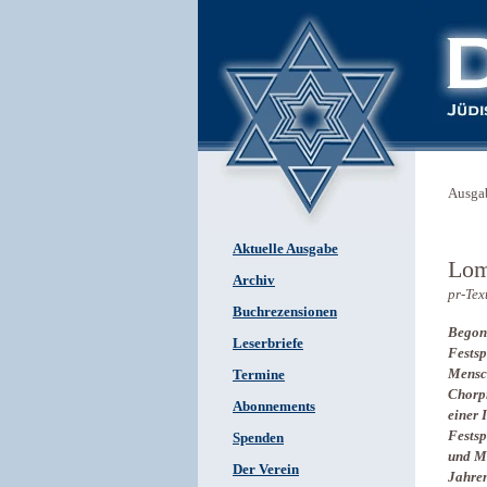
Ausga
Aktuelle Ausgabe
Lom
Archiv
pr-Tex
Buchrezensionen
Begonn
Leserbriefe
Festsp
Mensch
Termine
Chorpr
Abonnements
einer 
Festsp
Spenden
und Mä
Der Verein
Jahre