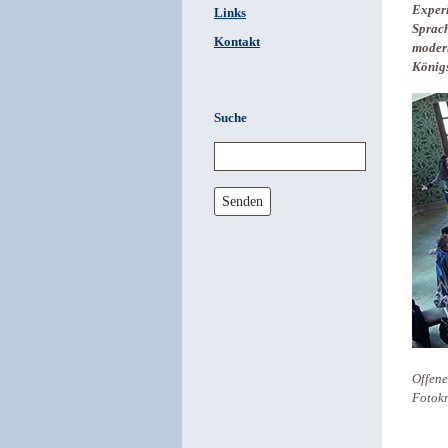
Experi
Links
Sprach
Kontakt
modern
Königs
Suche
Senden
Offene
Fotokr