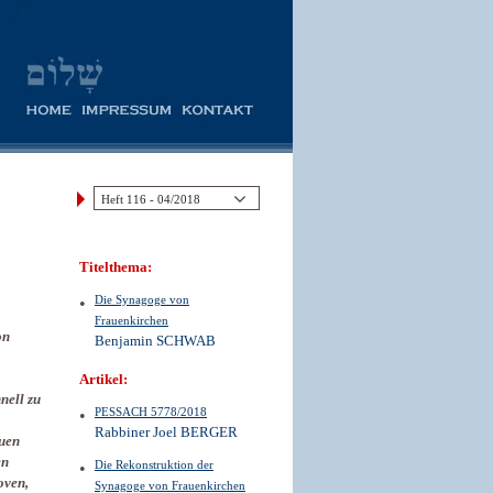
Titelthema:
Die Synagoge von
Frauenkirchen
on
Benjamin SCHWAB
Artikel:
nell zu
PESSACH 5778/2018
Rabbiner Joel BERGER
auen
en
Die Rekonstruktion der
oven,
Synagoge von Frauenkirchen