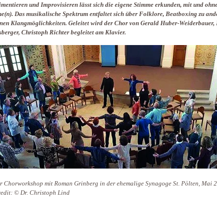
mentieren und Improvisieren lässt sich die eigene Stimme erkunden, mit und ohn
e(n). Das musikalische Spektrum entfaltet sich über Folklore, Beatboxing zu and
en Klangmöglichkeiten. Geleitet wird der Chor von Gerald Huber-Weiderbauer,
berger, Christoph Richter begleitet am Klavier.
r Chorworkshop mit Roman Grinberg in der ehemalige Synagoge St. Pölten, Mai 
edit: © Dr. Christoph Lind