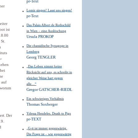
pr-Text
her
Lomir singen! Lasst uns singen!
pr-Text
eiter
Das Palais Albert de Rothschild
ot ist
in Wien – eine Auslöschung
18.00
Ursula PROKOP
 St.
Die chassidische Synagoge in
n
Lemberg
ituts
Georg TENGLER
p-
stehen
„Das Leben nimmt keine
 bei
Rücksicht auf uns, es schreibt in
he
gleicher Weise hart gegen
 auf
alle…“
, worum
Gregor GATSCHER-RIEDL
Ein schwieriges Verhältnis
Thomas Soxberger
Ydessa Hendeles. Death to Pigs
ert. Der
pr-TEXT
19.
d
„G-tt ist immer gegenwärtig.
Die Frage ist – wie gegenwärtig