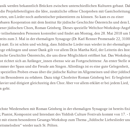
sik werden bekanntlich Brücken zwischen unterschiedlichen Kulturen gebaut. Da
 die Projektbeteiligten die Idee, zusätzliche offene Chorproben mit Gastchorleitung
eten, um Lieder noch authentischer präsentieren zu können. So kam es zu einer
baren Kooperation mit dem Institut für jüdische Geschichte Österreichs und dem L
ener jüdischen Chors, Roman Grinberg. Dieses spezielle Weltchor-Workshop-Angeb
le teilnehmenden Personen kostenfrei und findet am Montag, den 28. Mai 2018 um 
reits zum 3. Mal in der ehemaligen Synagoge (Dr. Karl Renner Promenade 22, 3100
) statt. Es ist schön und wichtig, dass Jiddische Lieder nun wieder in der ehemalige
ge erklingen und unser Dank gilt vor allem Dr.in Martha Keil, der Leiterin des Inst
dische Geschichte Österreichs, die uns diese Möglichkeit eröffnet hat. Das Worksho
t richtet sich an Anfänger_innen ebenso wie an Fortgeschrittene. An erster Stelle 
immer der Spass und die Freude am Singen. Allerdings ist es eine gute Gelegenheit,
 speziellen Proben etwas über die jüdische Kultur im Allgemeinen und über jiddisc
 im Besonderen zu erfahren. Dazu trägt Chorleiter Roman Grinberg bei: Er begleitet
avier und dirigiert gleichzeitig den Chor. Aber vor allem erklärt er bei jedem Lied
n geht.
chste Wiedersehen mit Roman Grinberg in der ehemaligen Synagoge ist bereits fixi
, Pianist, Komponist und Intendant des Yiddish Culture Festivals kommt von 17. - 
 mit einem besonderen Gesangs-Workshop zum Thema „Jiddische Liebeslieder un
itsmelodien“ wieder nach St. Pölten.