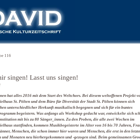
be 116
ir singen! Lasst uns singen!
t
en hat alles 2016 mit dem Start des Weltchors. Bei diesem weltoffenen Projekt v
ielhaus St. Pölten und dem Büro für Diversität der Stadt St. Pölten können sich
en unterschiedlicher Herkunft musikalisch begegnen und sich für ein buntes
ogramm begeistern. Was anfangs als Workshop gedacht war, entwickelte sich sch
Institution mit bis zu 80 Sänger_innen. Zu den Proben, die alle zwei Wochen im
ielhaus stattfinden, kommen Musikbegeisterte im Alter von 16 bis 70 Jahren, Fr
nner, Menschen, die schon immer hier waren und Menschen, die erst in den letzt
n und Monaten neu hierhergekommen und -gezogen sind. Beim gemeinsamen Gro