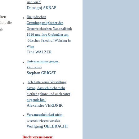
sind wir?“
Domagoj AKRAP
lten.
Die jüdischen
delt die
Gründungsmitglieder der
g,
Oesterreichischen Nationalbank
1816 und ihre Grabmäler am
jüdischen Friedhof Währing in
Wien
Tina WALZER
Universalismus gegen
Zionismus
Stephan GRIGAT
„Ich hatte keine Vorstellung
davon, dass ich nicht mehr
hierher gehöre und auch sonst
nirgends hin“
Alexander VERDNIK
Vergangenheit darf nicht
totgeschwiegen werden
Wolfgang OELBRACHT
Buchrezensionen: