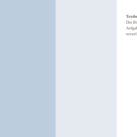
Textb
Das Bü
Aufgab
sexuel