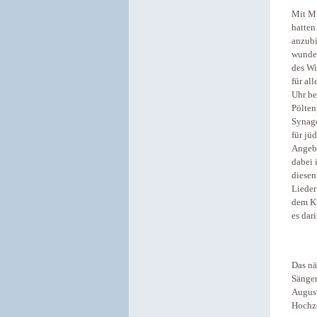
Mit Mu
hatten
anzubi
wunder
des Wi
für al
Uhr be
Pölten
Synago
für jü
Angebo
dabei 
diesen
Lieder
dem Kl
es dari
Das nä
Sänger
August
Hochze