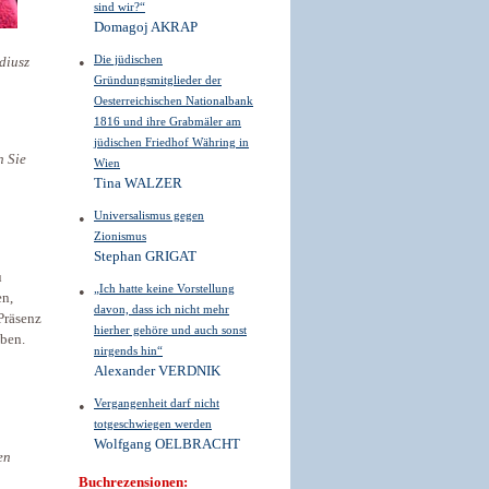
sind wir?“
Domagoj AKRAP
Die jüdischen
diusz
Gründungsmitglieder der
Oesterreichischen Nationalbank
1816 und ihre Grabmäler am
jüdischen Friedhof Währing in
n Sie
Wien
Tina WALZER
Universalismus gegen
Zionismus
Stephan GRIGAT
u
„Ich hatte keine Vorstellung
en,
davon, dass ich nicht mehr
Präsenz
hierher gehöre und auch sonst
aben.
nirgends hin“
Alexander VERDNIK
Vergangenheit darf nicht
totgeschwiegen werden
Wolfgang OELBRACHT
en
Buchrezensionen: