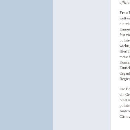
offizi
Frau B
weltwe
die mi
Ermord
fast v
polnis
wichti
Hierfü
meist 
Konser
Einric
Organi
Regier
Die Be
ein Ge
Staat 
polnis
Andrze
Gäste