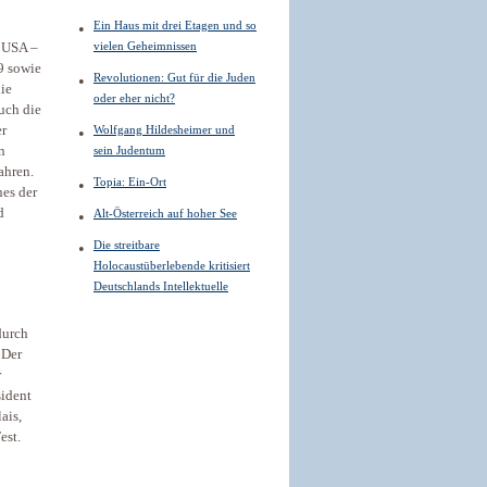
Ein Haus mit drei Etagen und so
vielen Geheimnissen
n USA –
9 sowie
Revolutionen: Gut für die Juden
ie
oder eher nicht?
uch die
er
Wolfgang Hildesheimer und
n
sein Judentum
ahren.
Topia: Ein-Ort
nes der
d
Alt-Österreich auf hoher See
Die streitbare
Holocaustüberlebende kritisiert
Deutschlands Intellektuelle
durch
 Der
r
sident
ais,
est.