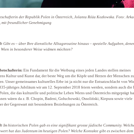
tschafterin der Republik Polen in Österreich, Jolanta Róża Kozłowska. Foto: Arka
, mit freundlicher Genehmigung
D:
Gibt es – über Ihre dienstliche Alltagsroutine hinaus – spezielle Aufgaben, dene
n Wien in besonderer Weise widmen möchten?
otschafterin:
Ein Fundament für die Werbung eines jeden Landes stellen meines
ens Kultur und Kunst dar, der beste Weg um die Köpfe und Herzen der Menschen z
n. Unser gemeinsames kulturelles Erbe ist ja nicht nur die Entsatzschlacht von Wi
335-jähriges Jubiläum wir am 12. September 2018 feiern werden, sondern auch die 
 Polen, die das kulturelle und politische Leben Wiens und Österreichs mitgeprägt h
nen wären da z. B. Chopin, Badeni, Gołuchowski, Ossoliński, Kiepura sowie viele
er der Gegenwart mit besonderen Beziehungen zu Österreich.
D:
Im historischen Polen gab es eine signifikant grosse jüdische Community. Welch
nwert hat das Judentum im heutigen Polen? Welche Kontakte gibt es zwischen dem