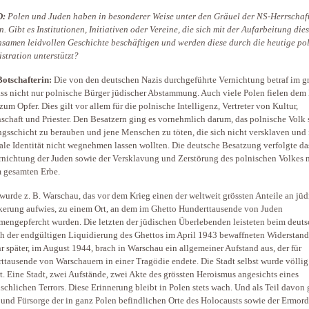
D:
Polen und Juden haben in besonderer Weise unter den Gräuel der NS-Herrschaf
en. Gibt es Institutionen, Initiativen oder Vereine, die sich mit der Aufarbeitung die
samen leidvollen Geschichte beschäftigen und werden diese durch die heutige po
stration unterstützt?
otschafterin:
Die von den deutschen Nazis durchgeführte Vernichtung betraf im g
s nicht nur polnische Bürger jüdischer Abstammung. Auch viele Polen fielen dem
 zum Opfer. Dies gilt vor allem für die polnische Intelligenz, Vertreter von Kultur,
schaft und Priester. Den Besatzern ging es vornehmlich darum, das polnische Volk 
gsschicht zu berauben und jene Menschen zu töten, die sich nicht versklaven und 
ale Identität nicht wegnehmen lassen wollten. Die deutsche Besatzung verfolgte da
rnichtung der Juden sowie der Versklavung und Zerstörung des polnischen Volkes 
 gesamten Erbe.
wurde z. B. Warschau, das vor dem Krieg einen der weltweit grössten Anteile an jüd
erung aufwies, zu einem Ort, an dem im Ghetto Hunderttausende von Juden
engepfercht wurden. Die letzten der jüdischen Überlebenden leisteten beim deut
h der endgültigen Liquidierung des Ghettos im April 1943 bewaffneten Widerstand
hr später, im August 1944, brach in Warschau ein allgemeiner Aufstand aus, der für
ttausende von Warschauern in einer Tragödie endete. Die Stadt selbst wurde völlig
rt. Eine Stadt, zwei Aufstände, zwei Akte des grössten Heroismus angesichts eines
chlichen Terrors. Diese Erinnerung bleibt in Polen stets wach. Und als Teil davon g
 und Fürsorge der in ganz Polen befindlichen Orte des Holocausts sowie der Ermor