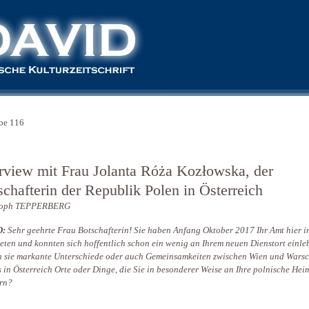
be 116
erview mit Frau Jolanta Róża Kozłowska, der
schafterin der Republik Polen in Österreich
toph TEPPERBERG
D:
Sehr geehrte Frau Botschafterin! Sie haben Anfang Oktober 2017 Ihr Amt hier i
eten und konnten sich hoffentlich schon ein wenig an Ihrem neuen Dienstort einle
 sie markante Unterschiede oder auch Gemeinsamkeiten zwischen Wien und Wars
s in Österreich Orte oder Dinge, die Sie in besonderer Weise an Ihre polnische Hei
ern?