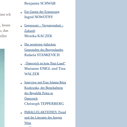
Benjamin SCHWAB
Ein Garten der Erinnerung
dass ich
Ingrid NOWOTNY
, heute
Gegenwart – Vergangenheit –
u, das
Zukunft
oller
Monika KACZEK
Die zerstörten jüdischen
Gemeinden des Burgenlandes
Rafaela STANKEVICH
„Österreich ist kein Nazi-Land“
Marianne ENIGL und Tina
WALZER
Interview mit Frau Jolanta Róża
Kozłowska, der Botschafterin
der Republik Polen in
Österreich
Christoph TEPPERBERG
PARALLELAKTIONEN. Freud
und die Literaten des Jungen
Wien