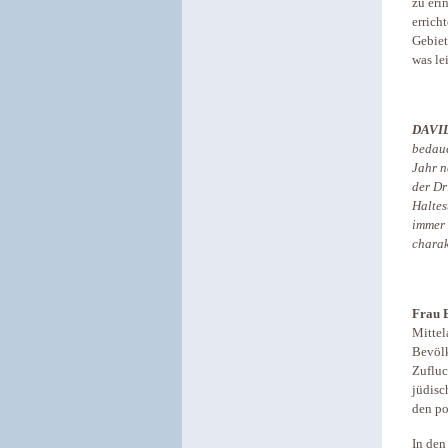
zu eri
errich
Gebiet
was le
DAVI
bedaue
Jahr n
der Dr
Haltes
immer 
charak
Frau B
Mittel
Bevölk
Zufluc
jüdisc
den po
In den