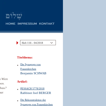
Titelthema:
Die Synagoge von
Frauenkirchen
Benjamin SCHWAB
n Wien
Artikel:
ben.
chau?
PESSACH 5778/2018
mat
Rabbiner Joel BERGER
Die Rekonstruktion der
Synagoge von Frauenkirchen