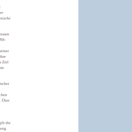
t
ser
lnische
rossen
 NS-
seiner
ihre
s Ziel
mit
ischer
schen
. Über
ilt die
dung