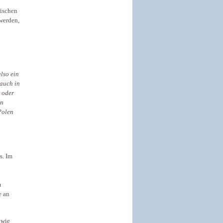
nischen
werden,
lso ein
 auch in
 oder
en
Polen
s. Im
m
e an
 wie