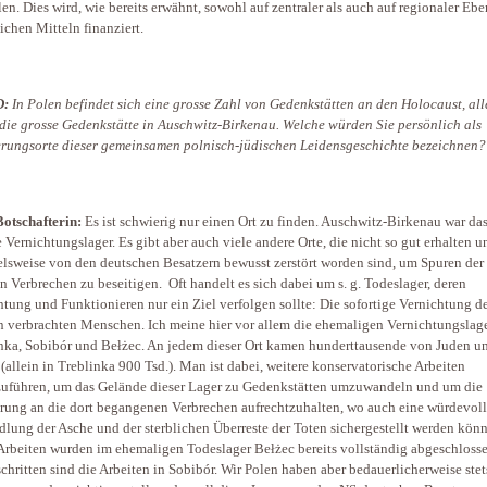
len. Dies wird, wie bereits erwähnt, sowohl auf zentraler als auch auf regionaler Eb
lichen Mitteln finanziert.
D:
In Polen befindet sich eine grosse Zahl von Gedenkstätten an den Holocaust, all
die grosse Gedenkstätte in Auschwitz-Birkenau. Welche würden Sie persönlich als
rungsorte dieser gemeinsamen polnisch-jüdischen Leidensgeschichte bezeichnen?
otschafterin:
Es ist schwierig nur einen Ort zu finden. Auschwitz-Birkenau war da
e Vernichtungslager. Es gibt aber auch viele andere Orte, die nicht so gut erhalten u
elsweise von den deutschen Besatzern bewusst zerstört worden sind, um Spuren der
n Verbrechen zu beseitigen. Oft handelt es sich dabei um s. g. Todeslager, deren
htung und Funktionieren nur ein Ziel verfolgen sollte: Die sofortige Vernichtung d
n verbrachten Menschen. Ich meine hier vor allem die ehemaligen Vernichtungslage
nka, Sobibór und Bełżec. An jedem dieser Ort kamen hunderttausende von Juden u
(allein in Treblinka 900 Tsd.). Man ist dabei, weitere konservatorische Arbeiten
uführen, um das Gelände dieser Lager zu Gedenkstätten umzuwandeln und um die
rung an die dort begangenen Verbrechen aufrechtzuhalten, wo auch eine würdevol
lung der Asche und der sterblichen Überreste der Toten sichergestellt werden könn
Arbeiten wurden im ehemaligen Todeslager Bełżec bereits vollständig abgeschlosse
schritten sind die Arbeiten in Sobibór. Wir Polen haben aber bedauerlicherweise stet