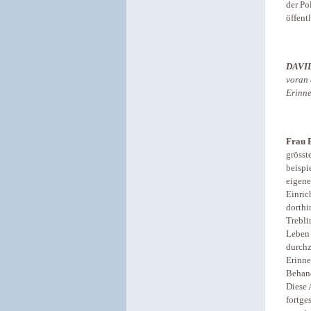
der Po
öffent
DAVI
voran 
Erinne
Frau B
grösst
beispi
eigene
Einric
dorthi
Trebli
Leben 
durchz
Erinne
Behand
Diese 
fortge