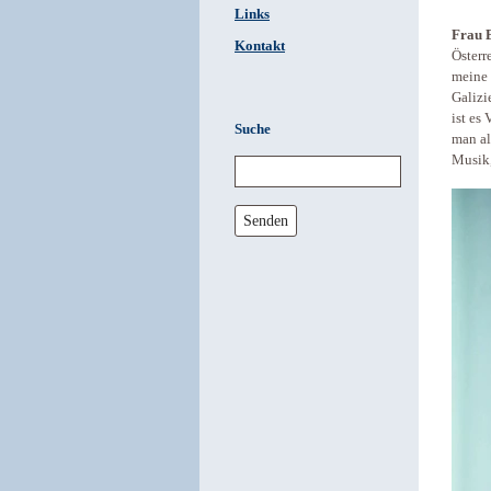
Links
Frau B
Kontakt
Österr
meine 
Galizi
ist es
Suche
man al
Musik,
Senden