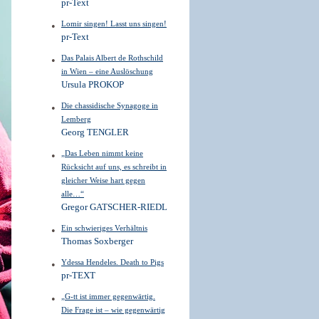
pr-Text
Lomir singen! Lasst uns singen!
pr-Text
Das Palais Albert de Rothschild
in Wien – eine Auslöschung
Ursula PROKOP
Die chassidische Synagoge in
Lemberg
Georg TENGLER
„Das Leben nimmt keine
Rücksicht auf uns, es schreibt in
gleicher Weise hart gegen
alle…“
Gregor GATSCHER-RIEDL
Ein schwieriges Verhältnis
Thomas Soxberger
Ydessa Hendeles. Death to Pigs
pr-TEXT
„G-tt ist immer gegenwärtig.
Die Frage ist – wie gegenwärtig