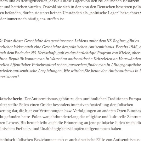
nnern und es richtigzustellen, dass all diese Lager von den NS-deutschen Besatzern
tet und betrieben wurden. Obwohl sie sich in den von den Deutschen besetzten pol
en befanden, dürfen sie unter keinen Umständen als „polnische Lager“ bezeichnet 
ider immer noch häufig anzutreffen ist.
D:
Trotz dieser Geschichte des gemeinsamen Leidens unter dem NS-Regime, gibt es
rlicher Weise auch eine Geschichte des polnischen Antisemitismus. Bereits 1946, a
ach dem Ende der NS-Herrschaft, gab es das berüchtigte Pogrom von Kielce, aber
itten Republik konnte man in Warschau antisemitische Kritzeleien an Hauswänden
tellen öffentlicher Verkehrsmittel sehen, ausserdem findet man in Alltagsgespräch
wieder antisemitische Anspielungen. Wie würden Sie heute den Antisemitismus in 
terisieren?
otschafterin:
Der Antisemitismus gehört zu den unrühmlichen Traditionen Europa
alter stellte Polen einen Ort der besonders intensiven Ansiedlung der jüdischen
erung dar, die hier vor Vertreibungen bzw. Verfolgungen an anderen Orten Europas
ht gefunden hatte. Polen war jahrhundertelang das religiöse und kulturelle Zentru
hen Lebens. Bis heute bleibt auch die Erinnerung an jene polnische Juden wach, di
lnischen Freiheits- und Unabhängigkeitskämpfen teilgenommen haben.
 polnisch-jüdischen Beziehungen gab es auch drastische Fälle von Antisemitismus,