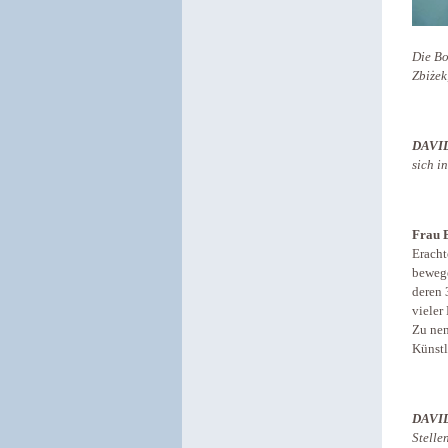
Die Bo
Zbiżek
DAVI
sich i
Frau B
Eracht
bewege
deren 
vieler
Zu nen
Künstl
DAVI
Stelle