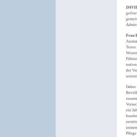
DAVI
gelitt
gemein
Admini
Frau B
Ausmas
Terror
Wissen
Führun
nation
der Ve
seinem
Daher 
Bevölk
zusamm
Versuc
ein Ja
hunder
zerstö
unmens
Pflege