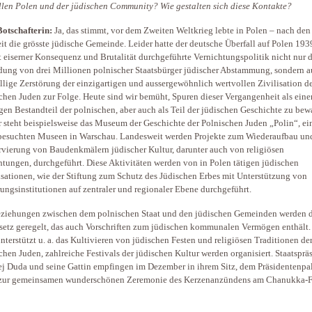
ellen Polen und der jüdischen Community? Wie gestalten sich diese Kontakte?
otschafterin:
Ja, das stimmt, vor dem Zweiten Weltkrieg lebte in Polen – nach de
it die grösste jüdische Gemeinde. Leider hatte der deutsche Überfall auf Polen 193
t eiserner Konsequenz und Brutalität durchgeführte Vernichtungspolitik nicht nur d
ung von drei Millionen polnischer Staatsbürger jüdischer Abstammung, sondern a
öllige Zerstörung der einzigartigen und aussergewöhnlich wertvollen Zivilisation d
chen Juden zur Folge. Heute sind wir bemüht, Spuren dieser Vergangenheit als eine
gen Bestandteil der polnischen, aber auch als Teil der jüdischen Geschichte zu bew
r steht beispielsweise das Museum der Geschichte der Polnischen Juden „Polin“, ei
besuchten Museen in Warschau. Landesweit werden Projekte zum Wiederaufbau un
vierung von Baudenkmälern jüdischer Kultur, darunter auch von religiösen
htungen, durchgeführt. Diese Aktivitäten werden von in Polen tätigen jüdischen
sationen, wie der Stiftung zum Schutz des Jüdischen Erbes mit Unterstützung von
ungsinstitutionen auf zentraler und regionaler Ebene durchgeführt.
ziehungen zwischen dem polnischen Staat und den jüdischen Gemeinden werden 
setz geregelt, das auch Vorschriften zum jüdischen kommunalen Vermögen enthält.
unterstützt u. a. das Kultivieren von jüdischen Festen und religiösen Traditionen de
chen Juden, zahlreiche Festivals der jüdischen Kultur werden organisiert. Staatsprä
j Duda und seine Gattin empfingen im Dezember in ihrem Sitz, dem Präsidentenpal
 zur gemeinsamen wunderschönen Zeremonie des Kerzenanzündens am Chanukka-F