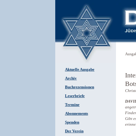
Ausga
Aktuelle Ausgabe
Int
Archiv
Bot
Buchrezensionen
Chris
Leserbriefe
DAVI
Termine
angetr
Finden
Abonnements
Gibt e
Spenden
erinn
Der Verein