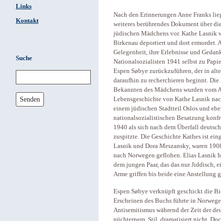
Links
Nach den Erinnerungen Anne Franks li
Kontakt
weiteres berührendes Dokument über die
jüdischen Mädchens vor. Kathe Lasnik 
Birkenau deportiert und dort ermordet. A
Gelegenheit, ihre Erlebnisse und Gedan
Suche
Nationalsozialisten 1941 selbst zu Papi
Espen Søbye zurückzuführen, der in alt
daraufhin zu recherchieren beginnt. Di
Bekannten des Mädchens wurden vom Au
Senden
Lebensgeschichte von Kathe Lasnik nach
einem jüdischen Stadtteil Oslos und eben
nationalsozialistischen Besatzung konfro
1940 als sich nach dem Überfall deutsc
zuspitzte. Die Geschichte Kathes ist eing
Lasnik und Dora Meszansky, waren 1908
nach Norwegen geflohen. Elias Lasnik ha
dem jungen Paar, das das nur Jiddisch, e
Arme griffen bis beide eine Anstellung 
Espen Søbye verknüpft geschickt die Bi
Erscheinen des Buchs führte in Norwege
Antisemitismus während der Zeit der deu
nüchternem Stil, dramatisiert nicht. Do