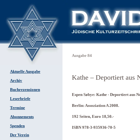
Ausgabe 84
Aktuelle Ausgabe
Kathe – Deportiert aus
Archiv
Buchrezensionen
Espen Søbye: Kathe - Deportiert aus 
Leserbriefe
Berlin: Assoziation A 2008.
Termine
192 Seiten, Euro 18,50.-
Abonnements
Spenden
ISBN 978-3-935936-70-5
Der Verein