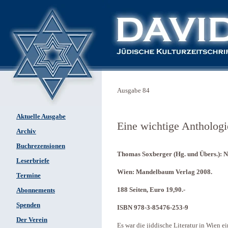
Ausgabe 84
Aktuelle Ausgabe
Eine wichtige Anthologie
Archiv
Buchrezensionen
Thomas Soxberger (Hg. und Übers.): Na
Leserbriefe
Wien: Mandelbaum Verlag 2008.
Termine
188 Seiten, Euro 19,90.-
Abonnements
Spenden
ISBN 978-3-85476-253-9
Der Verein
Es war die jiddische Literatur in Wien