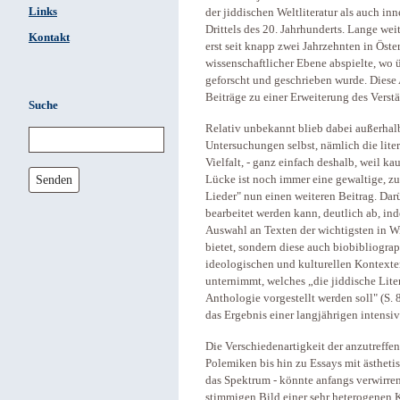
Links
der jiddischen Weltliteratur als auch in
Drittels des 20. Jahrhunderts. Lange we
Kontakt
erst seit knapp zwei Jahrzehnten in Öst
wissenschaftlicher Ebene abspielte, wo 
geforscht und geschrieben wurde. Diese A
Beiträge zu einer Erweiterung des Verstä
Suche
Relativ unbekannt blieb dabei außerhalb
Untersuchungen selbst, nämlich die liter
Vielfalt, - ganz einfach deshalb, weil 
Senden
Lücke ist noch immer eine gewaltige, zu
Lieder" nun einen weiteren Beitrag. Darü
bearbeitet werden kann, deutlich ab, ind
Auswahl an Texten der wichtigsten in W
bietet, sondern diese auch biobibliograp
ideologischen und kulturellen Kontext
unternimmt, welches „die jiddische Liter
Anthologie vorgestellt werden soll" (S. 8
das Ergebnis einer langjährigen intensi
Die Verschiedenartigkeit der anzutreff
Polemiken bis hin zu Essays mit ästhet
das Spektrum - könnte anfangs verwirren
stimmigen Bild einer sehr heterogenen K