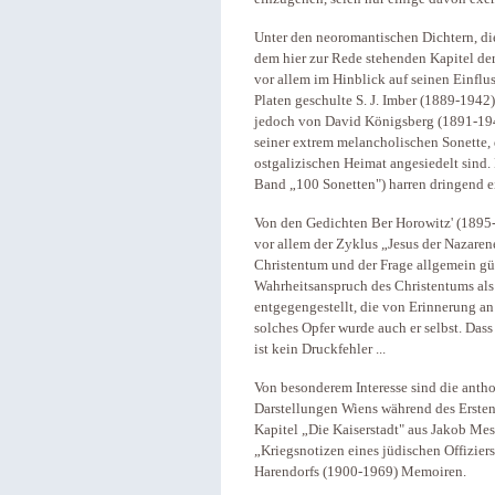
Unter den neoromantischen Dichtern, die
dem hier zur Rede stehenden Kapitel der L
vor allem im Hinblick auf seinen Einflus
Platen geschulte S. J. Imber (1889-1942) 
jedoch von David Königsberg (1891-194
seiner extrem melancholischen Sonette, 
ostgalizischen Heimat angesiedelt sind.
Band „100 Sonetten") harren dringend 
Von den Gedichten Ber Horowitz' (1895-
vor allem der Zyklus „Jesus der Nazaren
Christentum und der Frage allgemein gü
Wahrheitsanspruch des Christentums als 
entgegengestellt, die von Erinnerung an d
solches Opfer wurde auch er selbst. Dass
ist kein Druckfehler ...
Von besonderem Interesse sind die antho
Darstellungen Wiens während des Ersten
Kapitel „Die Kaiserstadt" aus Jakob Me
„Kriegsnotizen eines jüdischen Offiziers
Harendorfs (1900-1969) Memoiren.