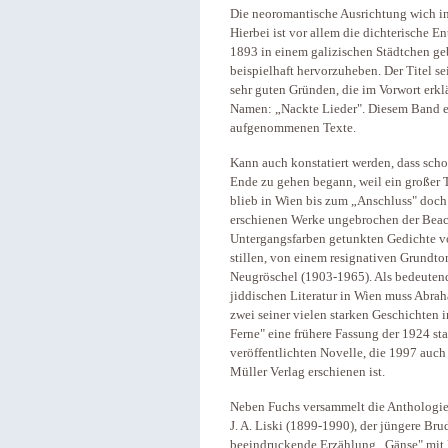
Die neoromantische Ausrichtung wich i
Hierbei ist vor allem die dichterische
1893 in einem galizischen Städtchen ge
beispielhaft hervorzuheben. Der Titel s
sehr guten Gründen, die im Vorwort erk
Namen: „Nackte Lieder". Diesem Band e
aufgenommenen Texte.
Kann auch konstatiert werden, dass scho
Ende zu gehen begann, weil ein großer T
blieb in Wien bis zum „Anschluss" doch e
erschienen Werke ungebrochen der Beach
Untergangsfarben getunkten Gedichte v
stillen, von einem resignativen Grundt
Neugröschel (1903-1965). Als bedeutends
jiddischen Literatur in Wien muss Abr
zwei seiner vielen starken Geschichten i
Ferne" eine frühere Fassung der 1924 st
veröffentlichten Novelle, die 1997 auch
Müller Verlag erschienen ist.
Neben Fuchs versammelt die Anthologie
J. A. Liski (1899-1990), der jüngere Br
beeindruckende Erzählung „Gänse" mit k