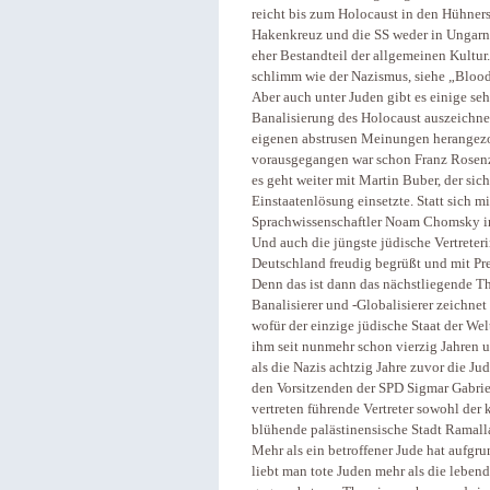
reicht bis zum Holocaust in den Hühners
Hakenkreuz und die SS weder in Ungarn
eher Bestandteil der allgemeinen Kult
schlimm wie der Nazismus, siehe „Bloo
Aber auch unter Juden gibt es einige seh
Banalisierung des Holocaust auszeichne
eigenen abstrusen Meinungen herangezo
vorausgegangen war schon Franz Rosenz
es geht weiter mit Martin Buber, der sic
Einstaatenlösung einsetzte. Statt sich m
Sprachwissenschaftler Noam Chomsky imm
Und auch die jüngste jüdische Vertreteri
Deutschland freudig begrüßt und mit Pre
Denn das ist dann das nächstliegende The
Banalisierer und -Globalisierer zeichnet 
wofür der einzige jüdische Staat der Welt
ihm seit nunmehr schon vierzig Jahren u
als die Nazis achtzig Jahre zuvor die Jud
den Vorsitzenden der SPD Sigmar Gabriel
vertreten führende Vertreter sowohl der 
blühende palästinensische Stadt Ramall
Mehr als ein betroffener Jude hat aufgr
liebt man tote Juden mehr als die leben