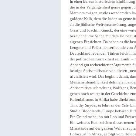
In einer kurzen historischen Einführung
die in der Vergangenheit gerne gegen Ju
Mär vom ewigen, rastlos wandernden Ju
goldene Kalb, dem die Juden so gerne f
an die jüdische Weltverschwörung, angef
Grass und Joachim Gauck; der eine verteu
bezeichnet die Sache mit dem Holocaust a
eigenen Einsichten. Da haben es die heu
Leugner und Palästinenserfreunde von Ä
Deutschland lebenden Türken leicht, ihre
der politischen Korrektheit sei Dank! –
Anhand gut recherchierter Argumente fü
heutige Antisemitismus von diesen „neu
trivialisiert wird. Das beginnt damit, d
Menschenfeindlichkeit definieren, ander
Antisemitismusforschung Wolfgang Benz
gehen noch weiter in der Geschichte zu
Kolonialismus in Afrika habe direkt zu
Timothy Snyder, er lehrt an der Yale Un
Studie Bloodlands. Europe between Hitl
Ein Grund mehr, ihn mit Lob und Preisen
Ein weiteres Kennzeichen dieses neuen 
Missstände auf der ganzen Welt anzupra
Holocaust in Afrika, gefolgt vom Holo