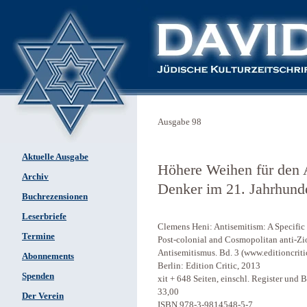
Ausgabe 98
Aktuelle Ausgabe
Höhere Weihen für den 
Archiv
Denker im 21. Jahrhund
Buchrezensionen
Leserbriefe
Clemens Heni: Antisemitism: A Specific
Termine
Post-colonial and Cosmopolitan anti-Zi
Antisemitismus. Bd. 3 (www.editioncriti
Abonnements
Berlin: Edition Critic, 2013
Spenden
xit + 648 Seiten, einschl. Register und
33,00
Der Verein
ISBN 978-3-9814548-5-7