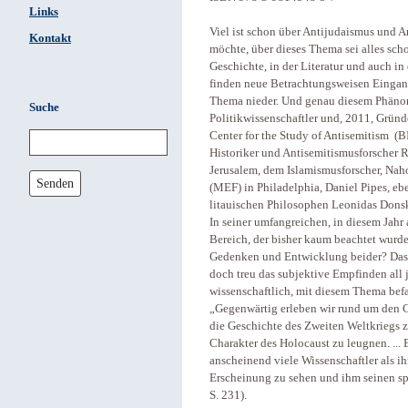
Links
Viel ist schon über Antijudaismus und 
Kontakt
möchte, über dieses Thema sei alles sch
Geschichte, in der Literatur und auch in
finden neue Betrachtungsweisen Einga
Thema nieder. Und genau diesem Phäno
Suche
Politikwissenschaftler und, 2011, Grün
Center for the Study of Antisemitism (B
Historiker und Antisemitismusforscher R
Jerusalem, dem Islamismusforscher, Nah
Senden
(MEF) in Philadelphia, Daniel Pipes, 
litauischen Philosophen Leonidas Donski
In seiner umfangreichen, in diesem Jahr 
Bereich, der bisher kaum beachtet wurde
Gedenken und Entwicklung beider? Das Er
doch treu das subjektive Empfinden all 
wissenschaftlich, mit diesem Thema bef
„Gegenwärtig erleben wir rund um den G
die Geschichte des Zweiten Weltkriegs z
Charakter des Holocaust zu leugnen. ...
anscheinend viele Wissenschaftler als ih
Erscheinung zu sehen und ihm seinen sp
S. 231).