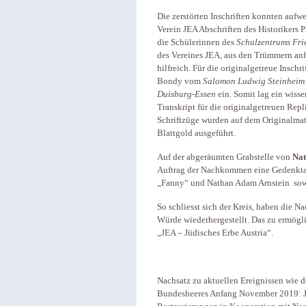
Die zerstörten Inschriften konnten aufw
Verein JEA Abschriften des Historikers 
die Schülerinnen des
Schulzentrums Fri
des Vereines JEA, aus den Trümmern anfer
hilfreich. Für die originalgetreue Insch
Bondy vom
Salomon Ludwig Steinheim In
Duisburg-Essen
ein. Somit lag ein wisse
Transkript für die originalgetreuen Repl
Schriftzüge wurden auf dem Originalmat
Blattgold ausgeführt.
Auf der abgeräumten Grabstelle von
Nat
Auftrag der Nachkommen eine Gedenktafe
„Fanny“ und Nathan Adam Arnstein sowie
So schliesst sich der Kreis, haben die
Würde wiederhergestellt. Das zu ermögli
„JEA – Jüdisches Erbe Austria“.
Nachsatz zu aktuellen Ereignissen wie 
Bundesheeres Anfang November 2019: JE