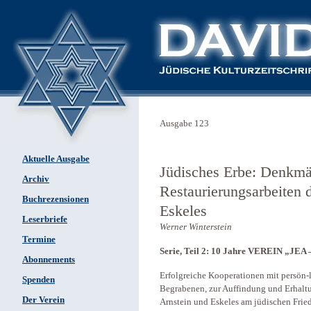
Ausgabe 123
Aktuelle Ausgabe
Jüdisches Erbe: ­Denkmä
Archiv
Restaurierungsarbeiten 
Buchrezensionen
Eskeles
Leserbriefe
Werner Winterstein
Termine
Serie, Teil 2: 10 Jahre VEREIN „JEA 
Abonnements
Erfolgreiche Kooperationen mit persön
Spenden
Begrabenen, zur Auffindung und Erhaltu
Der Verein
Arnstein und Eskeles am jüdischen Frie