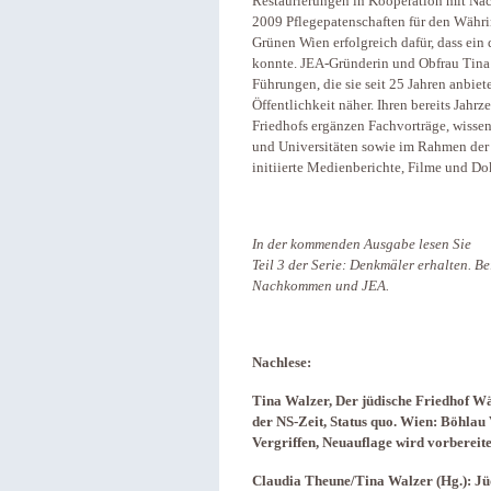
Restaurierungen in Kooperation mit Nac
2009 Pflegepatenschaften für den Währ
Grünen Wien erfolgreich dafür, dass ein
konnte. JEA-Gründerin und Obfrau Tina 
Führungen, die sie seit 25 Jahren anbiete
Öffentlichkeit näher. Ihren bereits Jah
Friedhofs ergänzen Fachvorträge, wisse
und Universitäten sowie im Rahmen der
initiierte Medienberichte, Filme und D
In der kommenden Ausgabe lesen Sie
Teil 3 der Serie: Denkmäler erhalten. B
Nachkommen und JEA.
Nachlese:
Tina Walzer, Der jüdische Friedhof W
der NS-Zeit, Status quo. Wien: Böhlau
Vergriffen, Neuauflage wird vorbereite
Claudia Theune/Tina Walzer (Hg.): Jüd