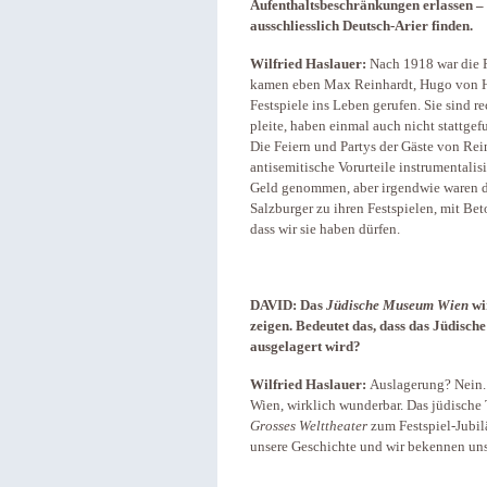
Aufenthaltsbeschränkungen erlassen –
ausschliesslich Deutsch-Arier finden.
Wilfried Haslauer:
Nach 1918 war die 
kamen eben Max Reinhardt, Hugo von H
Festspiele ins Leben gerufen. Sie sind re
pleite, haben einmal auch nicht stattgef
Die Feiern und Partys der Gäste von Re
antisemitische Vorurteile instrumentalis
Geld genommen, aber irgendwie waren de
Salzburger zu ihren Festspielen, mit Bet
dass wir sie haben dürfen.
DAVID:
Das
Jüdische Museum Wien
wi
zeigen. Bedeutet das, dass das Jüdisch
ausgelagert wird?
Wilfried Haslauer:
Auslagerung? Nein. 
Wien, wirklich wunderbar. Das jüdische
Grosses Welttheater
zum Festspiel-Jubil
unsere Geschichte und wir bekennen uns