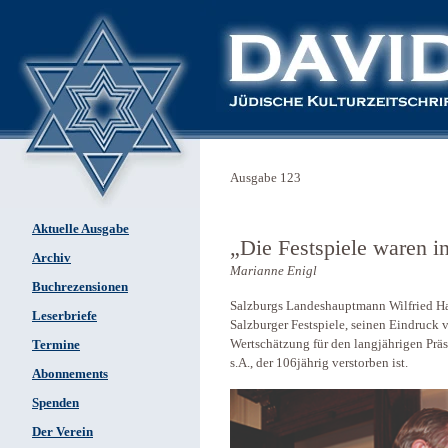
Ausgabe 123
Aktuelle Ausgabe
„Die Festspiele ­waren i
Archiv
Marianne Enigl
Buchrezensionen
Salzburgs Landeshauptmann ­Wilfried Ha
Leserbriefe
Salzburger Festspiele, seinen Eindruck 
Wertschätzung für den lang­jährigen Pr
Termine
s.A., der 106jährig verstorben ist.
Abonnements
Spenden
Der Verein