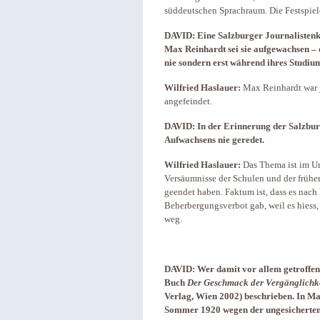
süddeutschen Sprachraum. Die Festspiel
DAVID:
Eine Salzburger Journalistenk
Max Reinhardt sei sie aufgewachsen – 
nie sondern erst während ihres Studiu
Wilfried Haslauer:
Max Reinhardt war j
angefeindet.
DAVID:
In der Erinnerung der Salzbu
Aufwachsens nie geredet.
Wilfried Haslauer:
Das Thema ist im Un
Versäumnisse der Schulen und der früher
geendet haben. Faktum ist, dass es nach 
Beherbergungsverbot gab, weil es hiess,
weg.
DAVID:
Wer damit vor allem getroffen
Buch
Der Geschmack der Vergänglichke
Verlag, Wien 2002) beschrieben. In M
Sommer 1920 wegen der ungesicherten 