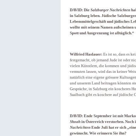
DAVID:
Die
Salzburger Nachrichten
hab
in Salzburg leben. Jüdische Salzburger
Lebensmittelgeschäft und jüdisches Le
wollte mit seinem Namen aufscheinen u
Spott und Ausgrenzung ist alltäglich.“
Wilfried Haslauer:
Es ist so, dass es ke
festgemacht, ob jemand Jude ist oder nic
vielen Künstlern, die kommen und jüdis
vermuten lassen, wird das in keiner Weis
natürlich eine eigene grössere Kultusge
und unserem Land beitragen könnten ste
Gespräche, in Salzburg ein koscheres Ho
Saalbach gibt es koschere auf jüdische Gä
DAVID:
Ende September ist mit Marko 
Shoah
in Österreich verstorben. Noch i
Nachrichten
Ende Juli hat er sich „eine
gewünscht. Wie erinnern Sie ihn?