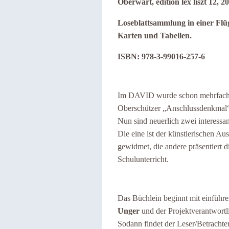
Oberwart, edition lex liszt 12, 2
Loseblattsammlung in einer Flü
Karten und Tabellen.
ISBN: 978-3-99016-257-6
Im DAVID wurde schon
mehrfac
Oberschützer „Anschlussdenkmal
Nun sind neuerlich zwei interessa
Die eine ist der k
ünstlerischen Au
gewidmet, die andere präsentiert di
Schulunterricht.
Das Büchlein beginnt mit einfüh
Unger
und der Projektverantwort
Sodann findet der Leser/Betrachte