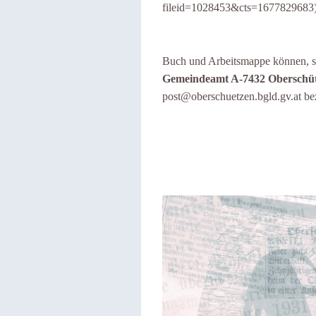
fileid=1028453&cts=1677829683)
Buch und Arbeitsmappe können, sol
Gemeindeamt A-7432 Oberschü
post@oberschuetzen.bgld.gv.at b