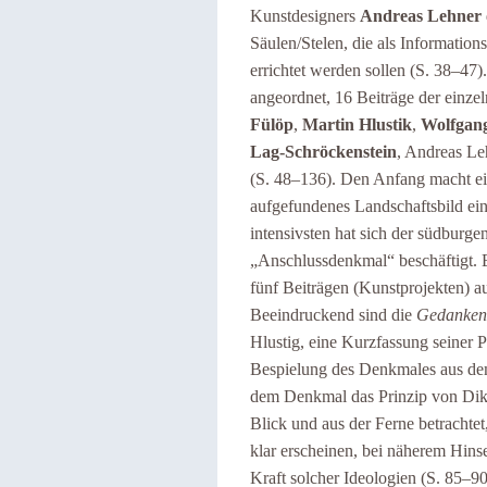
Kunstdesigners
Andreas Lehner
Säulen/Stelen, die als Informatio
errichtet werden sollen (S. 38–47)
angeordnet, 16 Beiträge der einze
Fülöp
,
Martin Hlustik
,
Wolfgan
Lag-Schröckenstein
, Andreas Le
(S. 48–136). Den Anfang macht ei
aufgefundenes Landschaftsbild ein
intensivsten hat sich der südburg
„
Anschlussdenkmal
“
beschäftigt. 
fünf Beiträgen (Kunstprojekten) a
Beeindruckend sind die
Gedankens
Hlustig, eine Kurzfassung seiner 
Bespielung des Denkmales aus dem 
dem Denkmal das Prinzip von Dikta
Blick und aus der Ferne betrachte
klar erscheinen, bei näherem Hins
Kraft solcher Ideologien (S. 85–90)