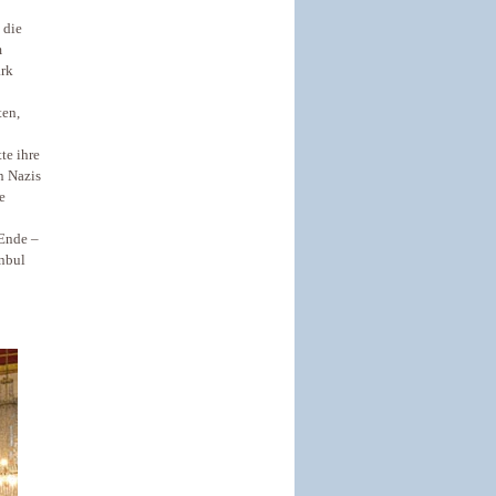
 die
m
ark
ten,
te ihre
n Nazis
e
 Ende –
anbul