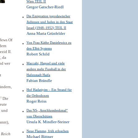
Wien TEIL II
Gregor Gatscher-Riedl
Die Emigration jugoslawischer
Jüdinnen und Juden in den Staat
Israel (1948–1952) TEIL II
Anna Maria Grünfelder
Jews Of
Von Frau Käthe Danielewicz zu
dern
den Elbit Systems
zid II.
Robert Schild
”
, da
nd wer
Maccabi, Hapoel und viele
andere mehr Fussball in der
t
Hafenstadt Haifa
Fabian Brändle
ändern,
Hof Hadatiyim – Ein Strand für
die Orthodoxen
1
.
Die
Roger Reiss
eute
, und
Das NS-„Anschlussdenkmal“
von Oberschützen
Ursula K. Mindler-Steiner
annt),
Neue Flamme, früh erloschen
 Reich
Michael Bittner