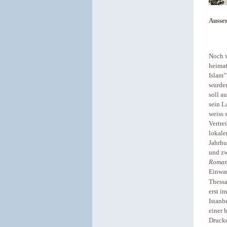
Aussen
Noch w
heima
Islam”
wurden
soll a
sein L
weiss 
Vertre
lokale
Jahrhu
und zw
Roman
Einwan
Thessa
erst i
Istanb
einer 
Drucke