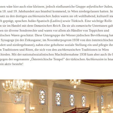
nen wäre hier auch eine kleinere, jedoch einflussreiche Gruppe
sefardischer
Juden,
im 18. und 19. Jahrhundert aus Istanbul kommend, in Wien niedergelassen hatten. I
atz zu den dortigen
aschkenasischen
Juden waren sie oft wohlhabend, kulturell st
ch geprägt, sprachen Judäo-Spanisch (
Ladino
) sowie Türkisch. Eine wichtige Rolle
en sie im Handel mit dem
Osmanischen Reich
. Da sie als
osmanische
Untertanen gal
en sie diverse Sonderrechte und waren vor allem als Händler von Teppichen und
alischen Waren geschätzt. Diese Untergruppe der Wiener jüdischen Bevölkerung hat
 Synagoge (in der Zirkusgasse; im
Novemberpogrom
1938 von den österreichische
dert und niedergebrannt), nahm eine gehobene soziale Stellung ein und pflegte ihr
n Traditionen und Riten, die sich von den
aschkenasischen
Traditionen in Wien
chieden. Mit der nationalsozialistischen Machtübernahme 1938 kam aber auch ihr
egen der sogenannte „Österreichische Tempel” der türkischen
Aschkenasim
in Ist
hin aktiv besteht!