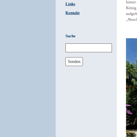
hinter
Links
Köni
Kontakt
aufgef
„Neuch
Suche
Senden