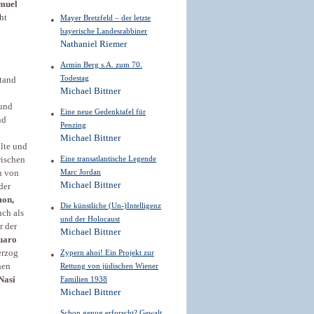
muel
ht
Mayer Bretzfeld – der letzte
bayerische Landesrabbiner
Nathaniel Riemer
Armin Berg s.A. zum 70.
Todestag
tand
Michael Bittner
 und
Eine neue Gedenktafel für
nd
Penzing
Michael Bittner
olte und
Eine transatlantische Legende
wischen
Marc Jordan
n von
Michael Bittner
der
on,
Die künstliche (Un-)Intelligenz
uch als
und der Holocaust
r der
Michael Bittner
uaro
Zypern ahoi! Ein Projekt zur
erzog
Rettung von jüdischen Wiener
hen
Familien 1938
Nasi
Michael Bittner
Schon genug erforscht? Gewalt