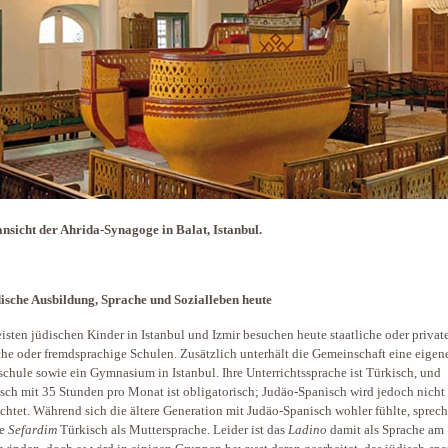
nsicht der Ahrida-Synagoge in Balat, Istanbul.
ische Ausbildung, Sprache und Sozialleben heute
isten jüdischen Kinder in Istanbul und Izmir besuchen heute staatliche oder privat
che oder fremdsprachige Schulen. Zusätzlich unterhält die Gemeinschaft eine eigen
chule sowie ein Gymnasium in Istanbul. Ihre Unterrichtssprache ist Türkisch, und
sch mit 35 Stunden pro Monat ist obligatorisch; Judäo-Spanisch wird jedoch nicht
ichtet. Während sich die ältere Generation mit Judäo-Spanisch wohler fühlte, sprec
re
Sefardim
Türkisch als Muttersprache. Leider ist das
Ladino
damit als Sprache am