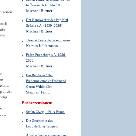
in Österreich im Jahr 1938
Michael Bittner
nischen
Der Handwerker des Pop Neil
auch
Sedaka s.A. (1939–2026)
mte
Michael Bittner
 der
Thomas Frankl lebte sehr gerne
Kerstin Kellermann
Pedro Friedeberg s.A. 1936-
2026
Michael Bittner
re
Ein Radikaler? Der
on
Biedermeiermaler Ferdinand
 Reich
Georg Waldmüller
gründer
Stephan Templ
ändig
Buchrezensionen:
es
Stefan Zweig – Felix Braun
ubt,
Die Geschichte des
Lepoldstädter Tempels
Amalies Welt – auferstanden im