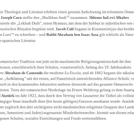
he Theologie und Literatur erlebten einen grossen Aufschwung im toleranten
Osma
5
:
Joseph Caro
stellte den „Shulkhan Aruk”
zusammen.
Shlomo haLevi Alkabes
ierte die „Lekhah Dodi”, einen Hymnus, mit dem der
Sabbat
in
sefardischen
wie 
enasischen
Ritualen begrüsst wird.
Jacob Culi
begann in
Konstantiniyye
das berüh
6
 Loez”
zu schreiben – und
Rabbi Abraham ben Isaac Assa
gilt schlicht als Vater
h-spanischen Literatur.
osmanischer
Tradition war jede nicht-muslimische Religionsgemeinschaft für ihre
utionen, einschliesslich ihrer Schulen, verantwortlich. Anfang des 19. Jahrhunderts
ete
Abraham de Camondo
die moderne
La Escola
, und ab 1862 begann die säkula
he „Aufklärung” mit der ersten, auf Französisch unterrichtenden
Alliance
-Schule, v
sich in den kommenden Jahrzenten mehrere dutzende auf das gesamte
Osmanische
iteten. Trotz der
osmanischen
Niederlage im
Ersten Weltkrieg
gelang es dem Staats
 Atatürk
im Jahr 1923, dass durch den
Vertrag von Lausanne
die Türkei als vollst
ngiger Staat innerhalb ihrer (bis heute gültigen) Grenzen anerkannt wurde. Atatürk
te zugleich den drei wichtigsten nicht-muslimischen religiösen Gruppen des Land
hen, Armeniern und Juden) sogenannte Minder­heitenrechte: hiermit war diesen erla
igenen Schulen, sozialen Einrichtungen und Fonds weiterzuführen.