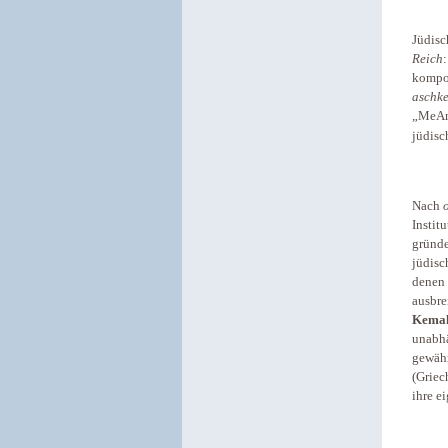
Jüdisc
Reich
kompon
aschk
„MeAm
jüdisc
Nach
Instit
gründ
jüdisc
denen 
ausbre
Kemal
unabhä
gewähr
(Griec
ihre e