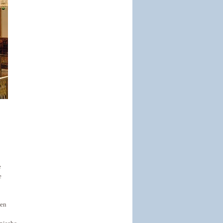
e
e
hen