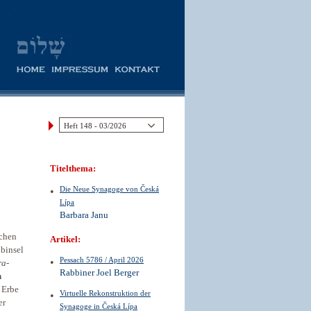
Titelthema:
Die Neue Synagoge von Česká
Lípa
Barbara Janu
schen
Artikel:
lbinsel
Pessach 5786 / April 2026
ra-
Rabbiner Joel Berger
n
 Erbe
Virtuelle Rekonstruktion der
er
Synagoge in Česká Lípa