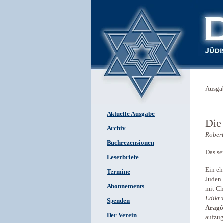
Ausga
Aktuelle Ausgabe
Die
Archiv
Robert
Buchrezensionen
Das se
Leserbriefe
Ein eh
Termine
Juden 
Abonnements
mit Ch
Edikt
w
Spenden
Aragó
Der Verein
aufzug