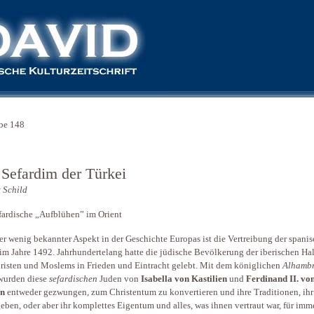
be 148
 Sefardim der Türkei
 Schild
fardische „Aufblühen” im Orient
er wenig bekannter Aspekt in der Geschichte Europas ist die Vertreibung der spani
im Jahre 1492. Jahrhundertelang hatte die jüdische Bevölkerung der iberischen Ha
risten und Moslems in Frieden und Eintracht gelebt. Mit dem königlichen
Alhamb
urden diese
sefardischen
Juden von
Isabella von Kastilien
und
Ferdinand II. vo
n
entweder gezwungen, zum Christentum zu konvertieren und ihre Traditionen, ihr
eben, oder aber ihr komplettes Eigentum und alles, was ihnen vertraut war, für imm