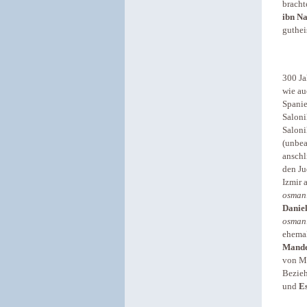
bracht
ibn N
guthei
300 Ja
wie au
Spanie
Saloni
Salon
(unbea
anschl
den Ju
Izmir 
osman
Danie
osman
ehemal
Mand
von My
Bezieh
und
E