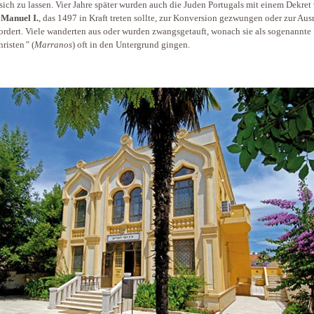
 sich zu lassen. Vier Jahre später wurden auch die Juden Portugals mit einem Dekret
g
Manuel I.
, das 1497 in Kraft treten sollte, zur Konversion gezwungen oder zur Aus
ordert. Viele wanderten aus oder wurden zwangsgetauft, wonach sie als sogenannte
risten
”
(
Marranos
) oft in den Untergrund gingen.