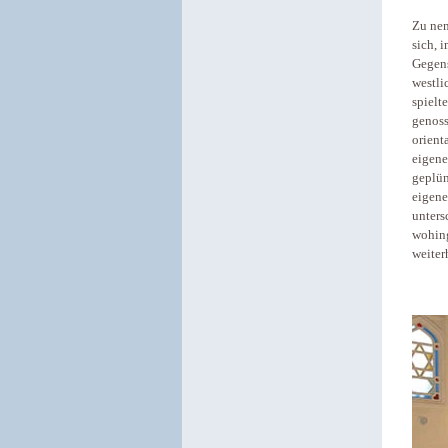
Zu nen
sich, 
Gegens
westli
spielt
genoss
orient
eigene
geplün
eigene
unters
wohing
weiter