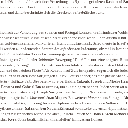
en. 1493, nur ein Jahr nach ihrer Vertreibung aus Spanien, gründeten
David
und
Sa
ahmias
eine erste Druckerei in Istanbul. Der islamische Klerus wollte das jedoch nic
ssen, und daher ­beschränkte sich die ­Druckerei auf hebräische Texte.
hre nach der Vertreibung aus Spanien und Portugal konnten kaufmännischer Wohls
ch wissenschaftlich-künstlerische Kreativität der
osmanischen
Juden durchaus mit
ns Goldenem Zeitalter konkurrieren. Istanbul, Edirne, Izmir, Safed (heute in Israel)
ki wurden zu bedeutenden Zentren des
sefardischen
Judentums, obwohl in Izmir u
iki 1648
Schabbetai Zvi
in Erscheinung getreten war, ein
Pseudo-Messias
und
3
bsichtigter) Gründer der
Sabbatäer
-Bewegung.
Die Affäre um seine religiöse Rev
iessende „Rettung” durch Übertritt zum Islam führte zum überhaupt ersten Eklat z
den und der „Hohen Pforte
”
. Als Reaktion auf Zvis Eskapaden zogen sich die Jude
aus allen säkularen Beschäftigungen zurück. Fest steht aber, das eine grosse Anzahl 
ischen
Hofärzte
Sefardim
waren – so etwa
Hakim Yakoub, Joseph
und
Moshe Ham
l
Fonseca
und
Gabriel Buenauentura,
um nur einige zu nennen. Juden waren oft a
ische
Diplomaten tätig.
Joseph Nasi,
der zum Herzog von Naxos ernannt wurde, wa
4
ige portugiesische
Marrano
Joao Miques
. Ein weiterer
Marrano
aus Portugal,
Al
es
, wurde als Gegenleistung für seine diplomatischen Dienste für den Sultan zum H
tilene ernannt.
Salamon ben Nathan Eskenazi
vermittelte die ersten diplomatisc
ungen zur Britischen Krone. Und auch jüdische Frauen wie
Dona Gracia Mendes 
sther Kyra
übten beträchtlichen (finanziellen) Einfluss am Hof aus.