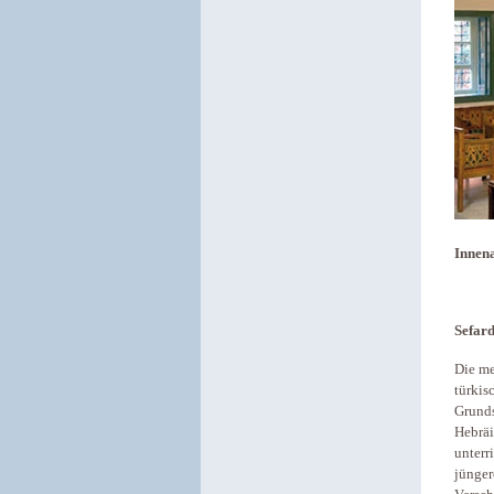
Innena
Sefard
Die me
türkis
Grunds
Hebräi
unterr
jünge