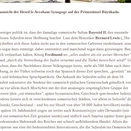
ansicht der Hesed le Avraham-Synagoge auf der Prinzeninsel Büyükada.
eniger publik ist, dass der damalige
osmanische
Sultan
Bayezid II.
den nunmehr
tlosen
Sefardim
neue Hoffnung brachte. Laut dem Historiker
Bernard Lewis
(„The 
) durften sich diese Juden nicht nur in den
osmanischen
Gebieten niederlassen, son
 sogar dazu ermutigt, dabei unterstützt und manchmal sogar dazu gezwungen. Baye
uch verlautbart haben, König
Ferdinand
sei
„alles andere als ein weiser Herrscher
and „
durch die Vertreibung der Juden verarmte und die Türkei bereichert wird!
” U
schon, dass die Nachfahren dieser Volksgruppe heute, mehr als 500 Jahre nach ihrer
ibung, in der Türkei teilweise noch das Spanisch dieser Zeit sprechen, „gewürzt
”
mi
n und hebräischen Sprachpartikeln. Die Ankunft der
Sefardim
sollte ab dem 16.
ndert sukzessive die Struktur der
osmanisch
-jüdischen Gemeinschaft gründlich ver
ar vor allem durch
Mischehen
mit der dort ansässigen ursprünglichen Gruppe der
ioten
(den „ost-römischen”, später byzantinischen, Griechisch sprechenden Juden)
2
derer liessen sich in verschiedenen
osmanischen
Städten, vor allem in
Saloniki
(h
loniki, Griechenland – und bis zur
Shoah
von über 50.000 Juden bevölkert) nieder
m späten 16. Jahrhundert zogen sie weiter nach
Konstantiniyye
oder
Dersaadet
(wie
ul zur
osmanischen
Zeit genannt wurde) und südlich nach
Smyrna
(später Izmir gen
bedeutenden Hafenstadt des Reiches mit schnell aufblühendem Handel. Allein die
rpresse war eine der bedeutendsten Innovationen, die die
Sefardim
ins
Osmanische