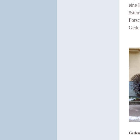
eine 
öster
Forsc
Geden
Geden