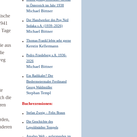
in Österreich im Jahr 1938
Michael Bittner
dische
Der Handwerker des Pop Neil
1941
Sedaka s.A. (1939–2026)
e Tage
Michael Bittner
Thomas Frankl lebte sehr gerne
ie aus
Kerstin Kellermann
die
Pedro Friedeberg s.A. 1936-
weg
2026
Michael Bittner
Ein Radikaler? Der
Biedermeiermaler Ferdinand
Georg Waldmüller
te
Stephan Templ
ch die
Buchrezensionen:
ren
Stefan Zweig – Felix Braun
rden,
Die Geschichte des
nderen
Lepoldstädter Tempels
Amalies Welt – auferstanden im