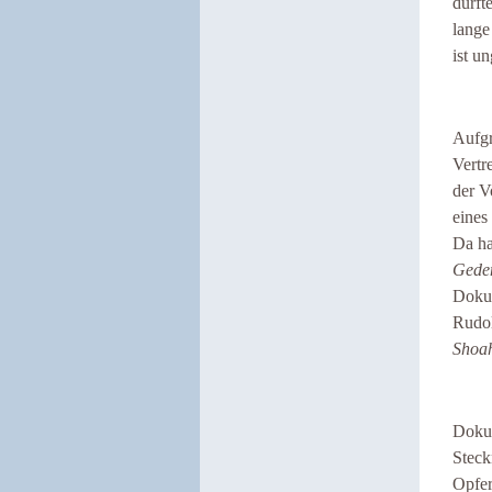
dürft
lange
ist u
Aufgr
Vertr
der V
eines
Da ha
Geden
Dokum
Rudol
Shoa
Doku
Steck
Opfer