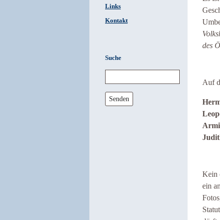
Links
Gesch
Kontakt
Umben
Volks
des Ö
Suche
Auf d
Senden
Hermi
Leop
Armin
Judi
Kein 
ein a
Fotos
Statu