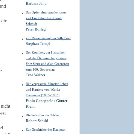
Barbara Janu
und
Das Opfer einer gnadenlosen
Zeit Ein Leben für Joseph
chiv
Schmidt
Peter Bollag
Zur Restaurierung der Villa Beer
Stephan Templ
Der Komiker, der Historiker
und der Ökonom Jerry Lewis,
Fritz Stern und Alan Greenspan
,
zum 100. Geburtstag
Tina Walzer
Der vergessene Filmstar Leben
und Karriere von Wanda
Treumann (1883–1963)
Paolo Caneppele / Günter
 nicht
Krenn
wei
Die Sefardim der Türkei
Robert Schild
el
Zur Geschichte der Kadimah