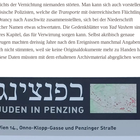
ichts der Vernichtung niemanden störten. Man kann sich auch vorstelle
ösische Polizisten, welche die
Transporte
mit österreichischen Flüchtli
rancy nach Auschwitz zusammenstellten, sich bei der Niederschrift
cher Namen etwas schwertaten. Die Gedenkblätter von
Yad Vashem
sin
res Kapitel, das für Verwirrung sorgen kann. Selbst akribisch genaue
eugen machten dreissig Jahre nach den Ereignissen manchmal Angaben
ch nicht stimmten, weil sie keine Originaldokumente mehr zu Handen h
diese Daten müssten mit dem erhaltenen Archivmaterial abgeglichen we