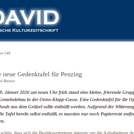
be 148
e neue Gedenktafel für Penzing
l Bittner
. Jänner 2026 um neun Uhr früh stand eine kleine, frierende Grup
emeindebau in der Onno-Klopp-Gasse. Eine Gedenktafel für die Op
hoah aus dem Grätzel sollte enthüllt werden. Aufgrund der Witterung
die Tafel bereits selbst enthüllt, es mussten nur noch Papierreste entfe
en.
t schön, dass sich die Bezirksvertretung intensiv um die Aufarbeitung de