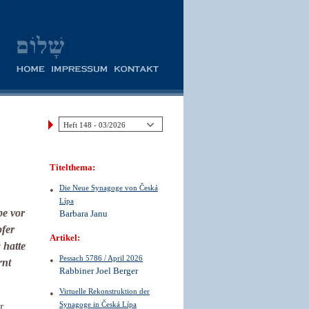
Titelthema:
Die Neue Synagoge von Česká
Lípa
pe vor
Barbara Janu
fer
Artikel:
 hatte
Pessach 5786 / April 2026
rnt
Rabbiner Joel Berger
Virtuelle Rekonstruktion der
Synagoge in Česká Lípa
r