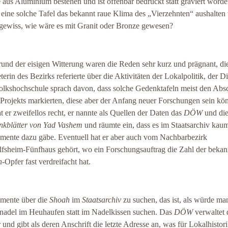
e aus Aluminium bestehen und ist offenbar bedruckt statt graviert word
 eine solche Tafel das bekannt raue Klima des „Vierzehnten“ aushalten 
ngewiss, wie wäre es mit Granit oder Bronze gewesen?
und der eisigen Witterung waren die Reden sehr kurz und prägnant, di
eterin des Bezirks referierte über die Aktivitäten der Lokalpolitik, der D
olkshochschule sprach davon, dass solche Gedenktafeln meist den Abs
 Projekts markierten, diese aber der Anfang neuer Forschungen sein kön
t er zweifellos recht, er nannte als Quellen der Daten das
DÖW
und di
kblätter von Yad Vashem
und räumte ein, dass es im Staatsarchiv kau
ente dazu gäbe. Eventuell hat er aber auch vom Nachbarbezirk
fsheim-Fünfhaus gehört, wo ein Forschungsauftrag die Zahl der bekan
h
-Opfer fast verdreifacht hat.
mente über die
Shoah
im
Staatsarchiv
zu suchen, das ist, als würde ma
nadel im Heuhaufen statt im Nadelkissen suchen. Das
DÖW
verwaltet 
 und gibt als deren Anschrift die letzte Adresse an, was für Lokalhistor