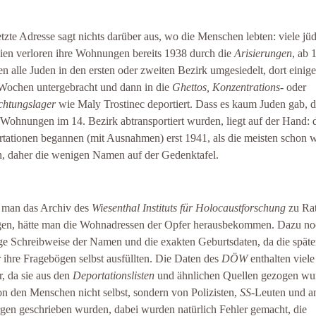
etzte Adresse sagt nichts darüber aus, wo die Menschen lebten: viele jü
ien verloren ihre Wohnungen bereits 1938 durch die
Arisierungen
, ab 
n alle Juden in den ersten oder zweiten Bezirk umgesiedelt, dort einig
Wochen untergebracht und dann in die
Ghettos, Konzentrations-
oder
chtungslager
wie Maly Trostinec deportiert. Dass es kaum Juden gab, d
 Wohnungen im 14. Bezirk abtransportiert wurden, liegt auf der Hand: 
tationen begannen (mit Ausnahmen) erst 1941, als die meisten schon 
, daher die wenigen Namen auf der Gedenktafel.
 man das Archiv des
Wiesenthal Instituts für Holocaustforschung
zu Ra
en, hätte man die Wohnadressen der Opfer herausbekommen. Dazu no
ige Schreibweise der Namen und die exakten Geburtsdaten, da die späte
 ihre Fragebögen selbst ausfüllten. Die Daten des
DÖW
enthalten viele
r, da sie aus den
Deportationslisten
und ähnlichen Quellen gezogen wu
on den Menschen nicht selbst, sondern von Polizisten,
SS
-Leuten und a
gen geschrieben wurden, dabei wurden natürlich Fehler gemacht, die