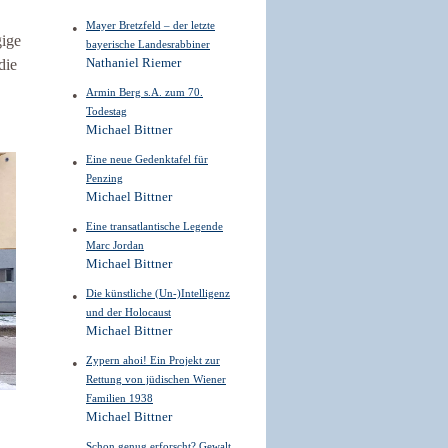
Mayer Bretzfeld – der letzte
gige
bayerische Landesrabbiner
die
Nathaniel Riemer
Armin Berg s.A. zum 70.
Todestag
Michael Bittner
Eine neue Gedenktafel für
Penzing
Michael Bittner
Eine transatlantische Legende
Marc Jordan
Michael Bittner
Die künstliche (Un-)Intelligenz
und der Holocaust
Michael Bittner
Zypern ahoi! Ein Projekt zur
Rettung von jüdischen Wiener
Familien 1938
Michael Bittner
Schon genug erforscht? Gewalt