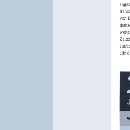
anges
franz
von D
deuts
weite
Zeitz
einfa
alle 