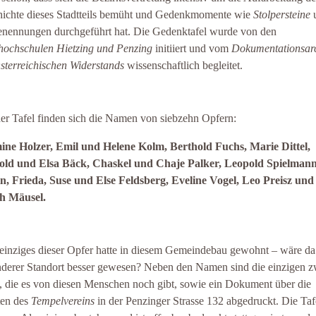
ichte dieses Stadtteils bemüht und Gedenkmomente wie
Stolpersteine
ennungen durchgeführt hat. Die Gedenktafel wurde von den
hochschulen Hietzing und Penzing
initiiert und vom
Dokumentationsar
sterreichischen Widerstands
wissenschaftlich begleitet.
er Tafel finden sich die Namen von siebzehn Opfern:
ne Holzer, Emil und Helene Kolm, Berthold Fuchs, Marie Dittel,
old und Elsa Bäck, Chaskel und Chaje Palker, Leopold Spielmann
, Frieda, Suse und Else Feldsberg, Eveline Vogel, Leo Preisz und
th Mäusel.
einziges dieser Opfer hatte in diesem Gemeindebau gewohnt – wäre da
nderer Standort besser gewesen? Neben den Namen sind die einzigen z
, die es von diesen Menschen noch gibt, sowie ein Dokument über die
ten des
Tempelvereins
in der Penzinger Strasse 132 abgedruckt. Die Taf