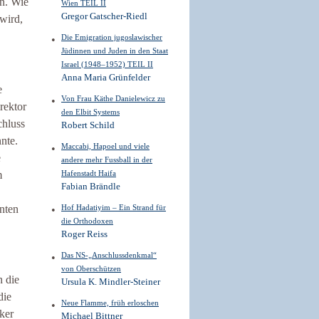
en. Wie
Wien TEIL II
Gregor Gatscher-Riedl
wird,
Die Emigration jugoslawischer
Jüdinnen und Juden in den Staat
Israel (1948–1952) TEIL II
Anna Maria Grünfelder
e
Von Frau Käthe Danielewicz zu
irektor
den Elbit Systems
chluss
Robert Schild
nte.
Maccabi, Hapoel und viele
e
andere mehr Fussball in der
m
Hafenstadt Haifa
Fabian Brändle
nten
Hof Hadatiyim – Ein Strand für
die Orthodoxen
Roger Reiss
Das NS-„Anschlussdenkmal“
von Oberschützen
n die
Ursula K. Mindler-Steiner
die
Neue Flamme, früh erloschen
iker
Michael Bittner