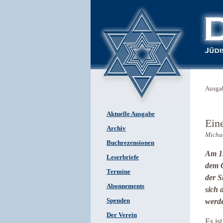
Ausga
Aktuelle Ausgabe
Ein
Archiv
Michae
Buchrezensionen
Am 19
Leserbriefe
dem G
Termine
der S
Abonnements
sich 
Spenden
werd
Der Verein
Es is