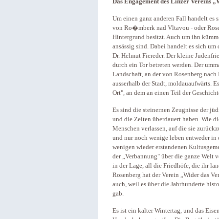
Das Engagement des Linzer Vereins „
Um einen ganz anderen Fall handelt es s
von Ro�mberk nad Vltavou - oder Rosen
Hintergrund besitzt. Auch um ihn kümmer
ansässig sind. Dabei handelt es sich um 
Dr. Helmut Fiereder. Der kleine Judenfri
durch ein Tor betreten werden. Der umm
Landschaft, an der von Rosenberg nach
ausserhalb der Stadt, moldauaufwärts. E
Ort", an dem an einen Teil der Geschicht
Es sind die steinernen Zeugnisse der jüd
und die Zeiten überdauert haben. Wie di
Menschen verlassen, auf die sie zurüc
und nur noch wenige leben entweder in d
wenigen wieder erstandenen Kultusgeme
der „Verbannung" über die ganze Welt ve
in der Lage, all die Friedhöfe, die ihr 
Rosenberg hat der Verein „Wider das V
auch, weil es über die Jahrhunderte hi
gab.
Es ist ein kalter Wintertag, und das Ei