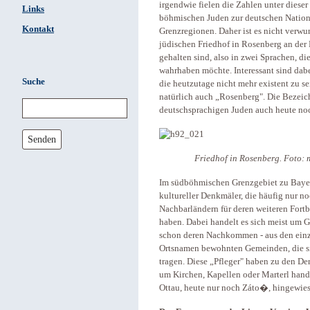
irgendwie fielen die Zahlen unter dieser
Links
böhmischen Juden zur deutschen National
Kontakt
Grenzregionen. Daher ist es nicht verwu
jüdischen Friedhof in Rosenberg an der
gehalten sind, also in zwei Sprachen, 
wahrhaben möchte. Interessant sind dab
Suche
die heutzutage nicht mehr existent zu se
natürlich auch „Rosenberg". Die Bezeic
deutschsprachigen Juden auch heute noc
Senden
Friedhof in Rosenberg. Foto: 
Im südböhmischen Grenzgebiet zu Bayer
kultureller Denkmäler, die häufig nur no
Nachbarländern für deren weiteren Fort
haben. Dabei handelt es sich meist um 
schon deren Nachkommen - aus den einze
Ortsnamen bewohnten Gemeinden, die s
tragen. Diese „Pfleger" haben zu den De
um Kirchen, Kapellen oder Marterl handel
Ottau, heute nur noch Záto�, hingewies