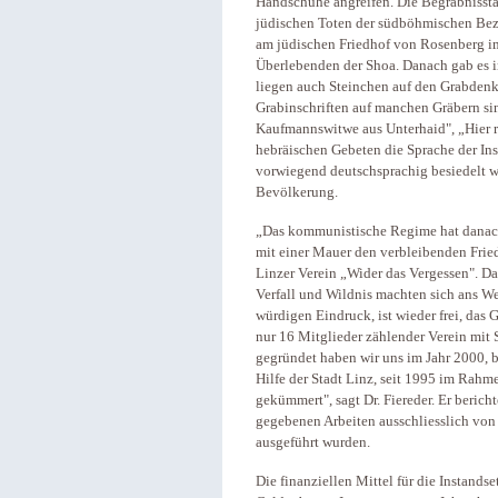
Handschuhe angreifen. Die Begräbnisstät
jüdischen Toten der südböhmischen Bez
am jüdischen Friedhof von Rosenberg im 
Überlebenden der Shoa. Danach gab es i
liegen auch Steinchen auf den Grabdenk
Grabinschriften auf manchen Gräbern sind
Kaufmannswitwe aus Unterhaid", „Hier r
hebräischen Gebeten die Sprache der In
vorwiegend deutschsprachig besiedelt w
Bevölkerung.
„Das kommunistische Regime hat danac
mit einer Mauer den verbleibenden Fried
Linzer Verein „Wider das Vergessen". Da
Verfall und Wildnis machten sich ans We
würdigen Eindruck, ist wieder frei, das
nur 16 Mitglieder zählender Verein mit S
gegründet haben wir uns im Jahr 2000, bi
Hilfe der Stadt Linz, seit 1995 im Rah
gekümmert", sagt Dr. Fiereder. Er berich
gegebenen Arbeiten ausschliesslich vo
ausgeführt wurden.
Die finanziellen Mittel für die Instand