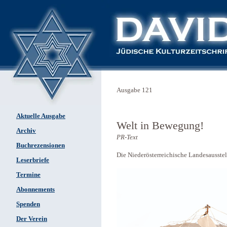
Ausgabe 121
Aktuelle Ausgabe
Welt in Bewegung!
Archiv
PR-Text
Buchrezensionen
Die Niederösterreichische Landesausste
Leserbriefe
Termine
Abonnements
Spenden
Der Verein