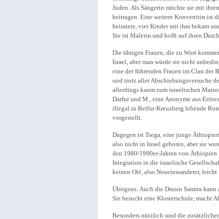
Juden. Als Sängerin möchte sie mit ihr
beitragen. Eine weitere Konvertitin ist
heiratete, vier Kinder mit ihm bekam un
Sie ist Malerin und hofft auf ihren Durc
Die übrigen Frauen, die zu Wort kommen
Israel, aber man würde sie nicht unbedin
eine der führenden Frauen im Clan der 
und trotz aller Abschiebungsversuche d
allerdings kaum zum israelischen Main
Darfur und M., eine Anonyme aus Eritrea,
illegal in Berlin-Kreuzberg lebende Rom
vorgestellt.
Dagegen ist Tsega, eine junge Äthiopierin
also nicht in Israel geboren, aber sie wu
den 1980/1990er-Jahren von Äthiopien n
Integration in die israelische Gesellschaf
keinen Olé, also Neueinwanderer, leicht 
Übrigens: Auch die Drusin Samira kann al
Sie besucht eine Klosterschule, macht Abi
Besonders nützlich sind die zusätzliche