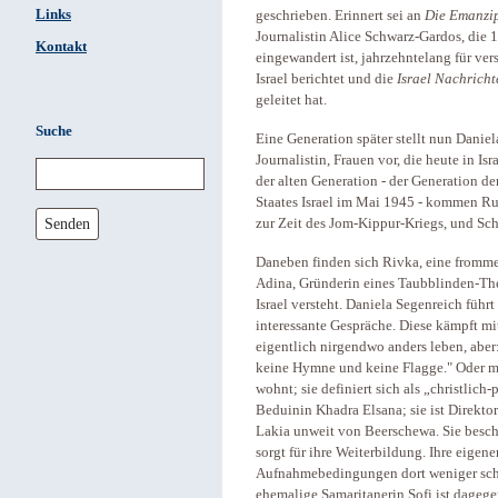
Links
geschrieben. Erinnert sei an
Die Emanzip
Journalistin Alice Schwarz-Gardos, die 1
Kontakt
eingewandert ist, jahrzehntelang für ve
Israel berichtet und die
Israel Nachricht
geleitet hat.
Suche
Eine Generation später stellt nun Daniel
Journalistin, Frauen vor, die heute in I
der alten Generation - der Generation de
Staates Israel im Mai 1945 - kommen Rut
Senden
zur Zeit des Jom-Kippur-Kriegs, und Sc
Daneben finden sich Rivka, eine fromme 
Adina, Gründerin eines Taubblinden-Theat
Israel versteht. Daniela Segenreich führ
interessante Gespräche. Diese kämpft mit 
eigentlich nirgendwo anders leben, aber: 
keine Hymne und keine Flagge." Oder mit
wohnt; sie definiert sich als „christlich-
Beduinin Khadra Elsana; sie ist Direkt
Lakia unweit von Beerschewa. Sie besch
sorgt für ihre Weiterbildung. Ihre eigen
Aufnahmebedingungen dort weniger schwie
ehemalige Samaritanerin Sofi ist dagege