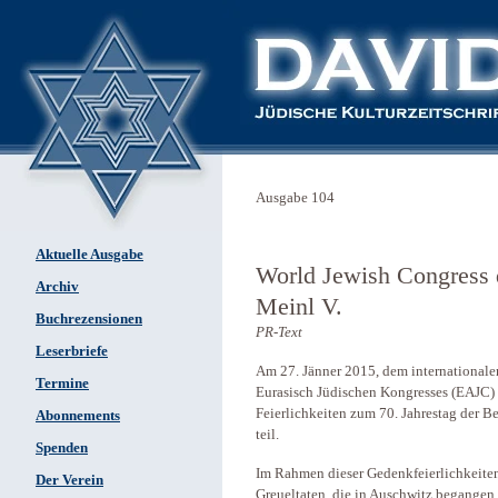
Ausgabe 104
Aktuelle Ausgabe
World Jewish Congress 
Archiv
Meinl V.
Buchrezensionen
PR-Text
Leserbriefe
Am 27. Jänner 2015, dem international
Termine
Eurasisch Jüdischen Kongresses (EAJC) u
Feierlichkeiten zum 70. Jahrestag der 
Abonnements
teil.
Spenden
Im Rahmen dieser Gedenkfeierlichkeiten
Der Verein
Greueltaten, die in Auschwitz begangen 